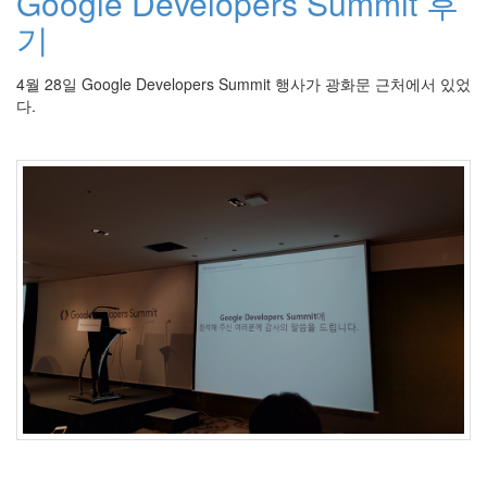
Google Developers Summit 후
X
기
nateon
ghackfair
4월 28일 Google Developers Summit 행사가 광화문 근처에서 있었
FLIT
다.
모
델
3
play
movie
Eclipse
네
이
트
온
android
차
데
모
리