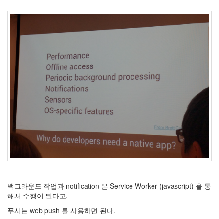
Notices
Find!
Categories
전
체
264
blog
40
재
미
25
PSP
백그라운드 작업과 notification 은 Service Worker (javascript) 을 통
9
해서 수행이 된다고.
음
악
푸시는 web push 를 사용하면 된다.