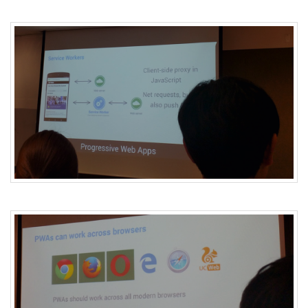
1
코
드
악
보
0
사
진
6
테
슬
라
23
JaTeOn
40
라
즈
베
리
파
이
0
리