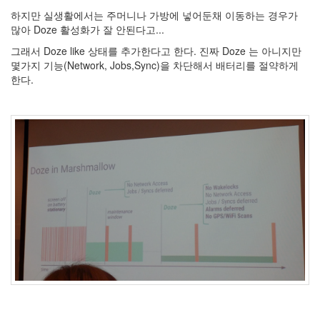
by
하지만 실생활에서는 주머니나 가방에 넣어둔채 이동하는 경우가
kfmes
많아 Doze 활성화가 잘 안된다고...
테
그래서 Doze like 상태를 추가한다고 한다. 진짜 Doze 는 아니지만
슬
몇가지 기능(Network, Jobs,Sync)을 차단해서 배터리를 절약하게
라
한다.
모
델
S
캠
퍼
모
드
by
kfmes
차
량
용
220v
인