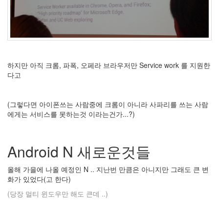
눅
스
40
개
발
72
하지만 아직 크롬, 파폭, 오페라 브라우저만 Service work 를 지원한
Android
다고
6
윈
도
(그렇다면 아이폰쓰는 사람중에 크롬이 아니라 사파리를 쓰는 사람
우
에게는 서비스를 못하는것 이라는건가...?)
5
Java
28
C,C++
Android N 새로운것들
6
Assembly
올해 가을에 나올 예정인 N .. 지난번 만큼은 아니지만 그래도 큰 변
1
화가 있었다(고 한다)
PHP
0
(당장 멀티 윈도우만 해도 큰데 ..)
HTML,JS
3