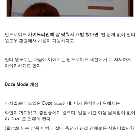
S
-
제
주
도
안드로이드
가이드라인에 잘 맞춰서 개발 했다면
, 별 문제 없이 멀티
11...
윈도우 환경에서 사용이 가능하다고.
by
kfmes
멀티 윈도우는 다음에 이어지는 안드로이드 세션에서 더 자세하게
이야기하기로 한다.
테
슬
라
Doze Mode 개선
모
델
S
마시멜로에 도입된 Doze 모드인데, 이게 동작하기 위해서는
-
한
화면이 꺼져있고, 충전중이지 않으며, 일정 시간 이상 움직임이 없어
번
야 Doze 로 전환이 된다.
충
(활성화 되는 상황이 밤에 잘때 충전기 연결 안해놓은 상황이랄까?)
전...