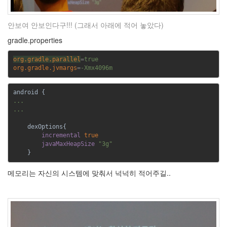
안보여 안보인다구!!! (그래서 아래에 적어 놓았다)
gradle.properties
org.gradle.parallel
=
true
org.gradle.jvmargs
=
-Xmx4096m
android {
...

...
dexOptions{
incremental 
true
javaMaxHeapSize 
"3g"
}
메모리는 자신의 시스템에 맞춰서 넉넉히 적어주길..