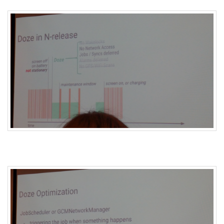
버
터
로
노...
by
kfmes