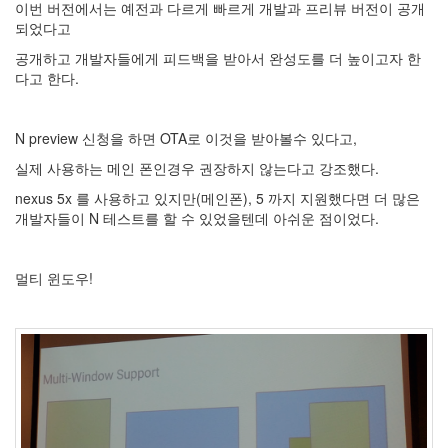
eclipse
이번 버전에서는 예전과 다르게 빠르게 개발과 프리뷰 버전이 공개
1
되었다고
psp
공개하고 개발자들에게 피드백을 받아서 완성도를 더 높이고자 한
4
다고 한다.
삽
질
5
N preview 신청을 하면 OTA로 이것을 받아볼수 있다고,
기
타
실제 사용하는 메인 폰인경우 권장하지 않는다고 강조했다.
0
nexus 5x 를 사용하고 있지만(메인폰), 5 까지 지원했다면 더 많은
메
개발자들이 N 테스트를 할 수 있었을텐데 아쉬운 점이었다.
모
13
행
멀티 윈도우!
사
1
경
영
3
지
름
3