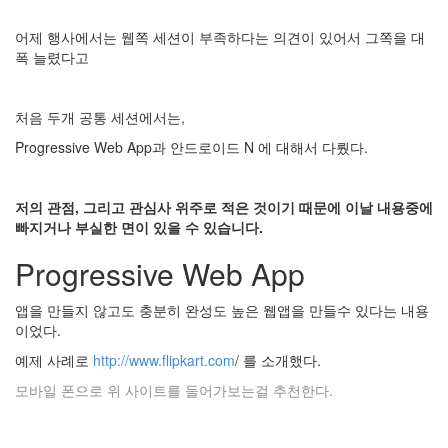
눅
스
어제 행사에서는 웹쪽 세션이 부족하다는 의견이 있어서 그쪽을 대
OpenSource
폭 늘렸다고
Swing
Release
처음 두개 공통 세션에서는,
SWT
Progressive Web App과 안드로이드 N 에 대해서 다뤘다.
화
이
트
저의 관점, 그리고 관심사 위주로 적은 것이기 때문에 이날 내용중에
보
빠지거나 부실한 면이 있을 수 있습니다.
드
자
Progressive Web App
바
pspsdk
앱을 만들지 않고도 충분히 완성도 높은 웹앱을 만들수 있다는 내용
이었다.
차
데
예제 사례로
http://www.flipkart.com
/ 를 소개했다.
모
모바일 폰으로 위 사이트를 들어가보는걸 추천한다.
아
답
터