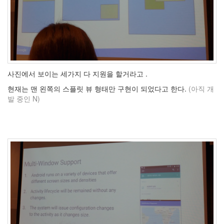
Recent
Posts
전
기
차
충
사진에서 보이는 세가지 다 지원을 할거라고 .
전
현재는 맨 왼쪽의 스플릿 뷰 형태만 구현이 되었다고 한다.
(아직 개
요
발 중인 N)
금
제
알
뜰...
by
kfmes
테
슬
라
모
델