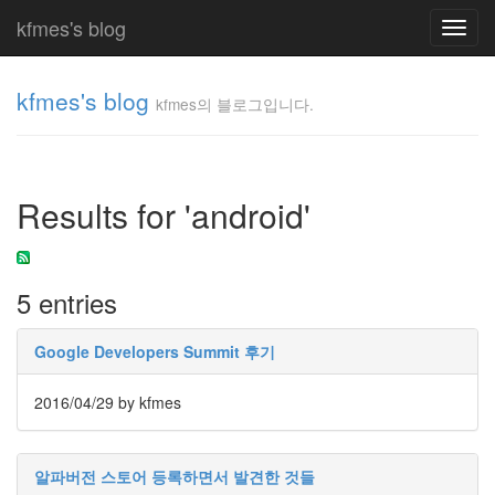
kfmes's blog
Toggl
navig
kfmes's blog
kfmes의 블로그입니다.
kfmes
의 블
로그
Results for 'android'
입니
다.
kfmes
5 entries
Tag
Cloud
Google Developers Summit 후기
kfmes
2016/04/29
by kfmes
JateON
테
알파버전 스토어 등록하면서 발견한 것들
슬