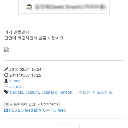
Notices
이거 만들면서,
간만에 코딩하면서 밤을 새봤네요
Find!
Categories
전
체
2010/02/21 12:54
264
2011/05/07 18:22
blog
kfmes
40
JaTeOn
재
android
,
JateON
,
JateRoid
,
nateon
,
네이트온
,
안드로이드
미
25
받은 트랙백이 없고
8
Comments
PSP
RSS 2.0 feed
ATOM 1.0 feed
9
음
악