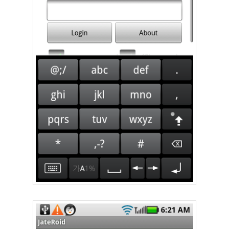
X
nateon
ghackfair
FLIT
모
델
3
play
movie
Eclipse
네
이
트
온
android
차
데
모
리