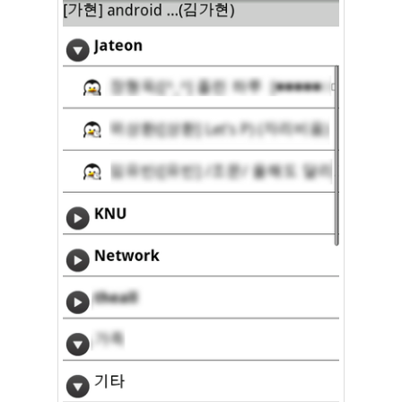
눅
스
OpenSource
Swing
Release
SWT
화
이
트
보
드
자
바
pspsdk
차
데
모
아
답
터