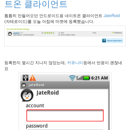
트온 클라이언트
라
Java
틈틈히 만들어오던 안드로이드용 네이트온 클라이언트
JateRoid
(자테로이드)를 오늘 아침에 마켓에 등록했습니다.
자
테
온
모
델
등록한지 몇시간 지나지 않았는데,
커뮤니티
등에서 반응이 괜찮네
s
요
전
기
차
ubuntu
PSP
Linux
90D
ACECOMBAT