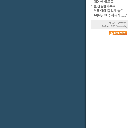
레몬옹 블로그.
불친절한자수씨.
악필이와 즐겁게 놀기.
우분투 한국 사용자 모임
Total : 477226
Today : 302 Yesterday 