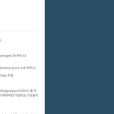
.
anogen) 과 넥서스5
dinatorLayout 으로 바꾸고,
View 적용.
6/designsupport.html ) 를 이
리팝 이후부터만 지원되는 기능들이