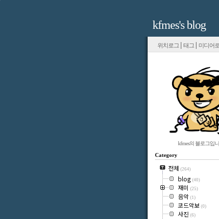
kfmes's blog
|
|
위치로그
태그
미디어
kfmes의 블로그입니
Category
전체
(264)
blog
(40)
재미
(25)
음악
(1)
코드악보
(0)
사진
(6)