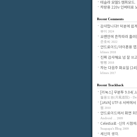
테슬라 모델S 캠퍼모드.
차량용 220v 인버터로 노.
Recent Comments
감사합니다!! 덕분에 쉽게 조
뷰이
2024
오랜만에 흔적따라 흘러들어
준호씨
2022
안드로이드/아이폰용 앱으로
kfmes
2018
진짜 감사해요 넘 잘 쓰고 있
삥뻥
2018
차는 다음주 화요일 (24일)
kfmes
2017
Recent Trackback
[리눅스] 우분투 9.04( Jau
월풍도원(月風道院) - Delig
[JAVA] UTF-8 서버에서 
웹
2010
안드로이드에서 화면 회전시
Android ...
2009
Celestia로 -신의 시점에서-
Suapapa's Blog
2009
세신의 생각.