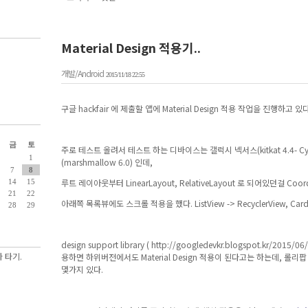
Material Design 적용기..
개발/Android
2015/11/18 22:55
구글 hackfair 에 제출할 앱에 Material Design 적용 작업을 진행하고 있다
금
토
주로 테스트 올려서 테스트 하는 디바이스는 갤럭시 넥서스(kitkat 4.4- Cy
1
(marshmallow 6.0) 인데,
7
8
루트 레이아웃부터 LinearLayout, RelativeLayout 로 되어있던걸 Coor
14
15
21
22
아래쪽 목록뷰에도 스크롤 적용을 했다. ListView -> RecyclerView, Card
28
29
design support library ( http://googledevkr.blogspot.kr/2015/0
 타기.
용하면 하위버전에서도 Material Design 적용이 된다고는 하는데, 롤
몇가지 있다.