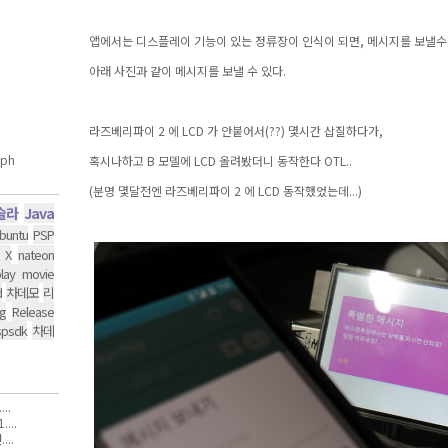
앱에서는 디스플레이 기능이 있는 정류장이 인식이 되면, 메시지를 보낼수
아래 사진과 같이 메시지를 보낼 수 있다.
라즈베리파이 2 에 LCD 가 안붙어서(??) 몇시간 삽질하다가,
혹시나하고 B 모델에 LCD 올려봤더니 동작한다 OTL..
(분명 몇달전엔 라즈베리파이 2 에 LCD 동작했었는데...)
슬라
Java
buntu
PSP
 X
nateon
lay movie
d
차데모
리
g
Release
spsdk
차데
..
...
..