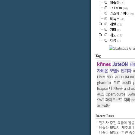
테슬라
(23)
JaTeOn
(40)
라즈베리파이
(0)
리눅스
(40)
개발
(72)
기타
(0)
메모
(13)
지름
(3)
Tag
kfmes
JateON
테
자테온
모델s
전기차
u
Linux
90D
ACECOMBAT
ghackfair
FLIT
모델3
p
Eclipse
네이트온
androi
OpenSource
Swin
눅스
SWT
화이트보드
자바
p
모아답터
Recent Posts
전기차 충전 요금제 알뜰..
테슬라 모델S - 제주도 11.
테슬라 모델S - 한번 충전..