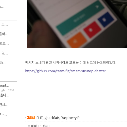
...
....
....
....
....
메시지 보내기 관련 서버사이드 코드는 아래 링크에 등록되어있다.
....
https://github.com/team-flit/smart-busstop-chatter
nt....
h...
2010
올더....
....
....
FLIT
,
ghackfair
,
Raspberry Pi
트랙백
:
댓글
0
0