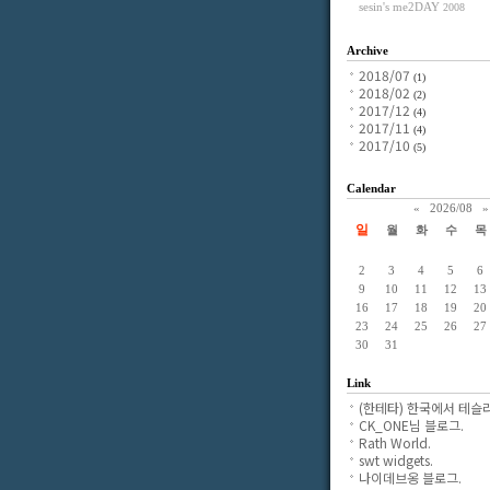
sesin's me2DAY
2008
Archive
2018/07
(1)
2018/02
(2)
2017/12
(4)
2017/11
(4)
2017/10
(5)
Calendar
«
2026/08
»
일
월
화
수
목
2
3
4
5
6
9
10
11
12
13
16
17
18
19
20
23
24
25
26
27
30
31
Link
(한테타) 한국에서 테슬라
CK_ONE님 블로그.
Rath World.
swt widgets.
나이데브옹 블로그.