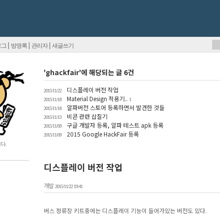
|
|
|
로그
방명록
관리자
새글쓰기
'ghackfair'에 해당되는 글 6건
디스플레이 버전 작업
2015/11/22
Material Design 적용기..
2015/11/18
1
알파버전 스토어 등록하면서 발견한 것들
2015/11/18
비콘 관련 삽질기
2015/11/13
구글 개발자 등록, 알파 테스트 apk 등록
2015/11/09
2015 Google HackFair 등록
2015/11/09
다.
디스플레이 버전 작업
개발
2015/11/22 19:41
버스 정류장 키트중에는 디스플레이 기능이 들어가있는 버전도 있다.