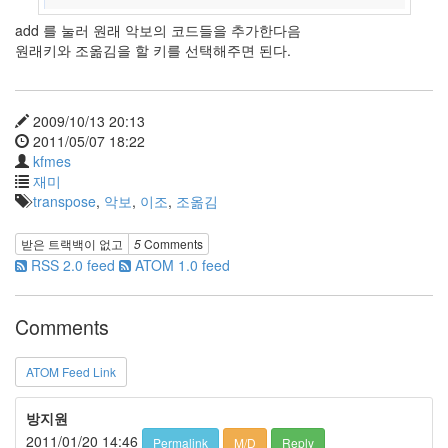
X
add 를 눌러 원래 악보의 코드들을 추가한다음
nateon
원래키와 조옮김을 할 키를 선택해주면 된다.
ghackfair
FLIT
모
2009/10/13 20:13
델
2011/05/07 18:22
3
kfmes
재미
play
transpose
,
악보
,
이조
,
조옮김
movie
Eclipse
받은 트랙백이 없고
5
Comments
네
RSS 2.0 feed
ATOM 1.0 feed
이
트
온
Comments
android
차
ATOM Feed Link
데
모
방지원
리
2011/01/20 14:46
Permalink
M/D
Reply