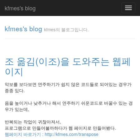
kfmes's blog
Toggl
navig
kfmes's blog
kfmes의 블로그입니다.
kfmes
의 블
로그
조 옮김(이조)을 도와주는 웹페
입니
다.
이지
kfmes
악보를 보다보면 연주하기가 쉽지 않은 코드들로 되어있는 경우가
종종 있다.
Tag
Cloud
음을 높이거나 낮추거나 해서 연주하기 쉬운코드로 바꿀수 있는 경
kfmes
우가 있는데,
JateON
반복되는 작업이 귀찮아져서,
프로그램으로 만들어볼까하다가 웹 페이지로 만들어봤다.
테
웹페이지 바로가기 : http://kfmes.com/transpose
슬