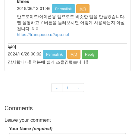
kfmes
2018/06/12 01:46
Permalink
M/D
Notices
안드로이드/아이폰용 앱으로도 비슷한 앱을 만들었습니다.
앱 실행하고 ? 버튼을 눌러보시면 어떻게 사용하는지 아실
겁니다 ㅎㅎ
https://transpose.u2app.net
Find!
뷰이
2024/10/28 00:02
Categories
Permalink
M/D
Reply
감사합니다!! 덕분에 쉽게 조옮김했습니다!!
전
체
264
blog
40
«
1
»
재
미
25
Comments
PSP
9
Leave your comment
음
Your Name
(required)
악