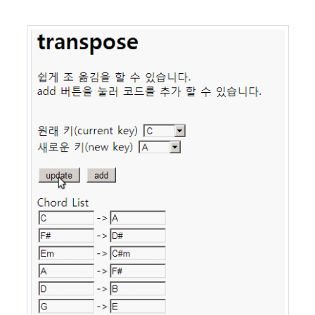
라
Java
자
테
온
모
델
s
전
기
차
ubuntu
PSP
Linux
90D
ACECOMBAT