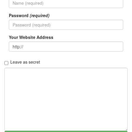
1
코
드
Password
(required)
악
보
0
사
Your Website Address
진
6
테
슬
Leave as secret
라
23
JaTeOn
40
라
즈
베
리
파
이
0
리