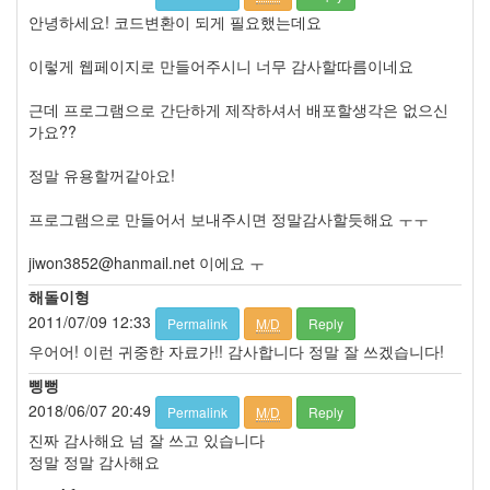
눅
안녕하세요! 코드변환이 되게 필요했는데요
스
OpenSource
이렇게 웹페이지로 만들어주시니 너무 감사할따름이네요
Swing
근데 프로그램으로 간단하게 제작하셔서 배포할생각은 없으신
Release
가요??
SWT
화
정말 유용할꺼같아요!
이
트
프로그램으로 만들어서 보내주시면 정말감사할듯해요 ㅜㅜ
보
드
jiwon3852@hanmail.net
이에요 ㅜ
자
해돌이형
바
2011/07/09 12:33
Permalink
M/D
Reply
pspsdk
우어어! 이런 귀중한 자료가!! 감사합니다 정말 잘 쓰겠습니다!
차
삥뻥
데
모
2018/06/07 20:49
Permalink
M/D
Reply
아
진짜 감사해요 넘 잘 쓰고 있습니다
답
정말 정말 감사해요
터