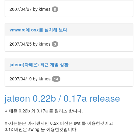
라
2007/04/27
by kfmes
8
Java
자
vmware에 osx를 설치해 보다
테
온
2007/04/25
by kfmes
3
모
델
jateon(자테온) 최근 개발 상황
s
전
2007/04/19
by kfmes
14
기
차
jateon 0.22b / 0.17a release
ubuntu
자테온 0.22b 와 0.17a 를 릴리즈 합니다.
PSP
Linux
아시는분은 아시겠지만 0.2x 버전은 swt 를 이용한것이고
90D
0.1x 버전은 swing 을 이용한것입니다.
ACECOMBAT