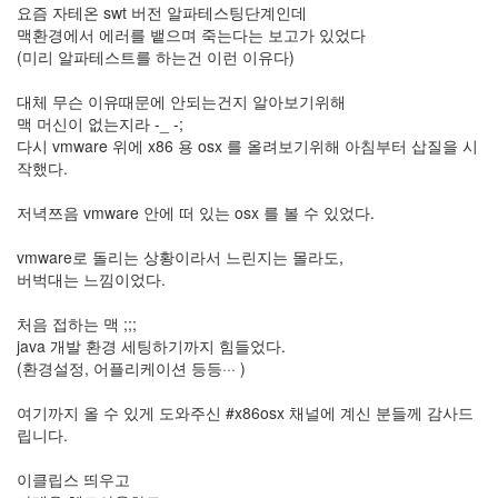
by
요즘 자테온 swt 버전 알파테스팅단계인데
kfmes
맥환경에서 에러를 뱉으며 죽는다는 보고가 있었다
(미리 알파테스트를 하는건 이런 이유다)
테
슬
대체 무슨 이유때문에 안되는건지 알아보기위해
라
맥 머신이 없는지라 -_ -;
모
다시 vmware 위에 x86 용 osx 를 올려보기위해 아침부터 삽질을 시
델
작했다.
S
캠
저녁쯔음 vmware 안에 떠 있는 osx 를 볼 수 있었다.
퍼
모
vmware로 돌리는 상황이라서 느린지는 몰라도,
드
버벅대는 느낌이었다.
by
처음 접하는 맥 ;;;
kfmes
java 개발 환경 세팅하기까지 힘들었다.
(환경설정, 어플리케이션 등등··· )
차
량
여기까지 올 수 있게 도와주신 #x86osx 채널에 계신 분들께 감사드
용
립니다.
220v
인
이클립스 띄우고