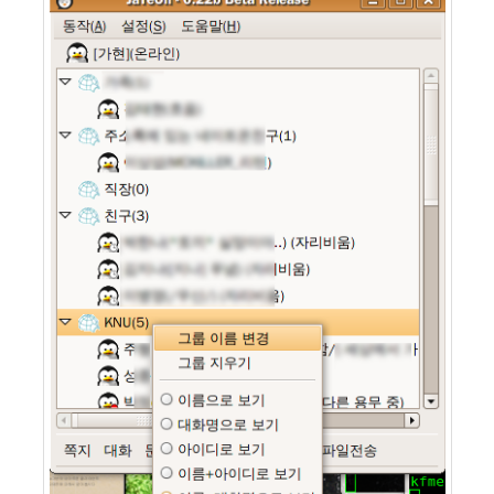
눅
스
OpenSource
Swing
Release
SWT
화
이
트
보
드
자
바
pspsdk
차
데
모
아
답
터