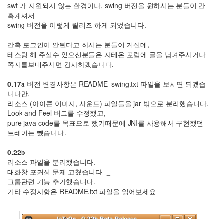
swt 가 지원되지 않는 환경이나, swing 버전을 원하시는 분들이 간
X
혹계셔서
nateon
swing 버전을 이렇게 릴리즈 하게 되었습니다.
ghackfair
FLIT
간혹 로그인이 안된다고 하시는 분들이 계신데,
테스팅 해 주실수 있으신분들은 자테온 포럼에 글을 남겨주시거나
모
쪽지를보내주시면 감사하겠습니다.
델
3
0.17a
버전 변경사항은 README_swing.txt 파일을 보시면 되겠습
play
니다만,
movie
리소스 (아이콘 이미지, 사운드) 파일들을 jar 밖으로 분리했습니다.
Eclipse
Look and Feel 버그를 수정했고,
pure java code를 목표으로 했기때문에 JNI를 사용해서 구현했던
네
트레이는 뺐습니다.
이
트
0.22b
온
리소스 파일을 분리했습니다.
android
대화창 포커싱 문제 고쳤습니다 -_-
차
그룹관련 기능 추가했습니다.
데
기타 수정사항은 README.txt 파일을 읽어보세요
모
리