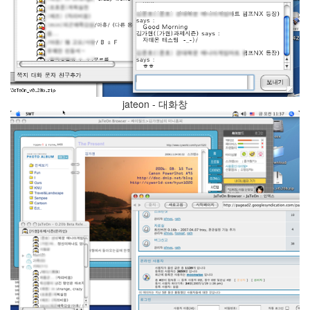
Recent
Posts
전
기
차
충
jateon - 대화창
전
요
금
제
알
뜰...
by
kfmes
테
슬
라
모
델