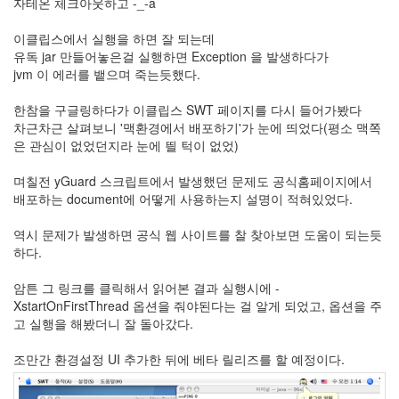
버
자테온 체크아웃하고 -_-a
터
로
이클립스에서 실행을 하면 잘 되는데
노...
유독 jar 만들어놓은걸 실행하면 Exception 을 발생하다가
jvm 이 에러를 뱉으며 죽는듯했다.
by
kfmes
한참을 구글링하다가 이클립스 SWT 페이지를 다시 들어가봤다
차근차근 살펴보니 '맥환경에서 배포하기'가 눈에 띄었다(평소 맥쪽
은 관심이 없었던지라 눈에 띌 턱이 없었)
며칠전 yGuard 스크립트에서 발생했던 문제도 공식홈페이지에서
배포하는 document에 어떻게 사용하는지 설명이 적혀있었다.
역시 문제가 발생하면 공식 웹 사이트를 찰 찾아보면 도움이 되는듯
하다.
암튼 그 링크를 클릭해서 읽어본 결과 실행시에 -
XstartOnFirstThread 옵션을 줘야된다는 걸 알게 되었고, 옵션을 주
고 실행을 해봤더니 잘 돌아갔다.
조만간 환경설정 UI 추가한 뒤에 베타 릴리즈를 할 예정이다.