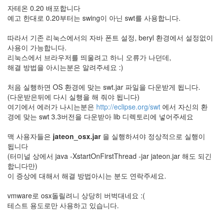
1
자테온 0.20 배포합니다
코
예고 한대로 0.20부터는 swing이 아닌 swt를 사용합니다.
드
악
따라서 기존 리눅스에서의 자바 폰트 설정, beryl 환경에서 설정없이
보
사용이 가능합니다.
0
리눅스에서 브라우저를 띄울려고 하니 오류가 나던데,
사
해결 방법을 아시는분은 알려주세요 :)
진
6
처음 실행하면 OS 환경에 맞는 swt.jar 파일을 다운받게 됩니다.
테
(다운받은뒤에 다시 실행을 해 줘야 됩니다)
슬
여기에서 에러가 나시는분은
http://eclipse.org/swt
에서 자신의 환
라
경에 맞는 swt 3.3버전을 다운받아 lib 디렉토리에 넣어주세요
23
JaTeOn
맥 사용자들은
jateon_osx.jar
을 실행하셔야 정상적으로 실행이
40
됩니다
라
(터미널 상에서 java -XstartOnFirstThread -jar jateon.jar 해도 되긴
즈
합니다만)
베
이 증상에 대해서 해결 방법아시는 분도 연락주세요.
리
파
vmware로 osx돌릴려니 상당히 버벅대네요 :(
이
테스트 용도로만 사용하고 있습니다.
0
리