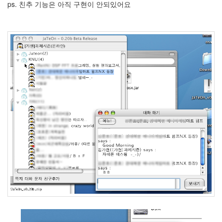
ps. 친추 기능은 아직 구현이 안되있어요
눅
스
40
개
발
72
Android
6
윈
도
우
5
Java
28
C,C++
6
Assembly
1
PHP
0
HTML,JS
3