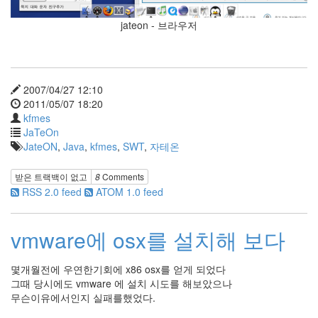
S
-
jateon - 브라우저
제
주
도
11...
2007/04/27 12:10
2011/05/07 18:20
by
kfmes
kfmes
JaTeOn
JateON
,
Java
,
kfmes
,
SWT
,
자테온
테
슬
받은 트랙백이 없고
8
Comments
라
RSS 2.0 feed
ATOM 1.0 feed
모
델
S
vmware에 osx를 설치해 보다
-
한
번
몇개월전에 우연한기회에 x86 osx를 얻게 되었다
충
그때 당시에도 vmware 에 설치 시도를 해보았으나
전...
무슨이유에서인지 실패를했었다.