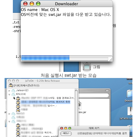
eclipse
1
psp
4
삽
질
5
기
타
0
메
모
13
처음 실행시 swt.jar 받는 모습
행
사
1
경
영
3
지
름
3