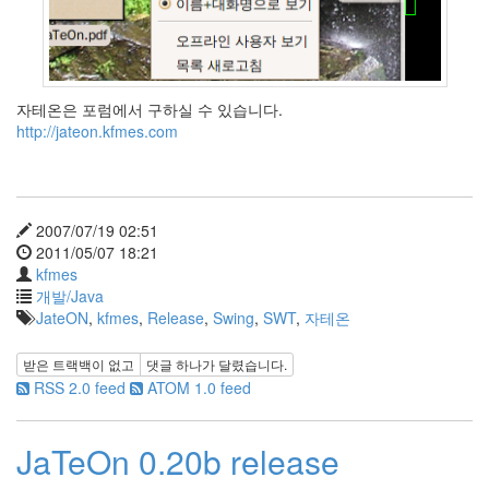
Notices
자테온은 포럼에서 구하실 수 있습니다.
http://jateon.kfmes.com
Find!
Categories
전
2007/07/19 02:51
체
2011/05/07 18:21
264
kfmes
blog
개발/Java
40
JateON
,
kfmes
,
Release
,
Swing
,
SWT
,
자테온
재
미
받은 트랙백이 없고
댓글
하나
가 달렸습니다.
25
RSS 2.0 feed
ATOM 1.0 feed
PSP
9
음
JaTeOn 0.20b release
악