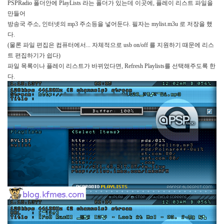
PSPRadio
폴더안에
PlayLists
라는 폴더가 있는데 이곳에
,
플레이 리스트 파일을
만들어
방송국 주소
,
인터넷의
mp3
주소등을 넣어둔다
.
필자는
mylist.m3u
로 저장을 했
다
.
(
물론 파일 편집은 컴퓨터에서
...
자체적으로
usb on/off
를 지원하기 때문에 리스
트 편집하기가 쉽다
)
파일 목록이나 플레이 리스트가 바뀌었다면
, Refresh Playlists
를 선택해주도록 한
다
.