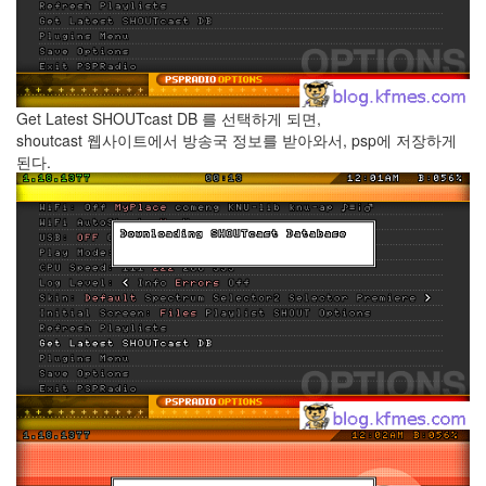
by
kfmes
테
슬
라
Get Latest SHOUTcast DB 를 선택하게 되면,
모
shoutcast 웹사이트에서 방송국 정보를 받아와서, psp에 저장하게
델
된다.
S
캠
퍼
모
드
by
kfmes
차
량
용
220v
인