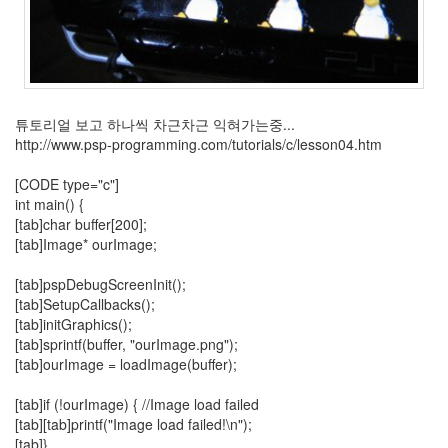
튜토리얼 보고 하나씩 차근차근 익혀가는중...
http://www.psp-programming.com/tutorials/c/lesson04.htm
[CODE type="c"]
int main() {
[tab]char buffer[200];
[tab]Image* ourImage;
[tab]pspDebugScreenInit();
[tab]SetupCallbacks();
[tab]initGraphics();
[tab]sprintf(buffer, "ourImage.png");
[tab]ourImage = loadImage(buffer);
[tab]if (!ourImage) { //Image load failed
[tab][tab]printf("Image load failed!\n");
[tab]}