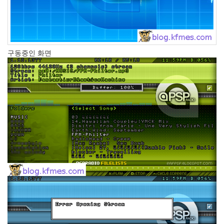
1
코
드
악
보
0
구동중인 화면
사
진
6
테
슬
라
23
JaTeOn
40
라
즈
베
리
파
이
0
리