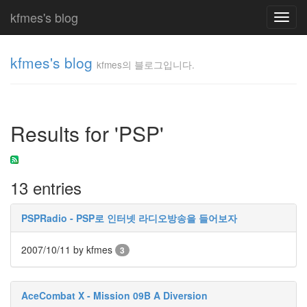
kfmes's blog
Toggl
navig
kfmes's blog
kfmes의 블로그입니다.
kfmes
의 블
로그
Results for 'PSP'
입니
다.
kfmes
13 entries
Tag
Cloud
PSPRadio - PSP로 인터넷 라디오방송을 들어보자
kfmes
2007/10/11
by kfmes
3
JateON
테
AceCombat X - Mission 09B A Diversion
슬