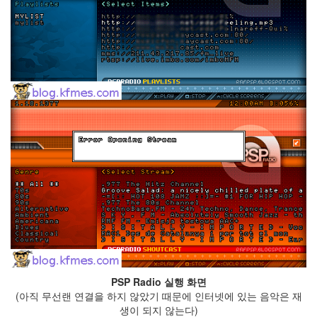
눅
스
40
개
발
72
Android
6
윈
도
우
5
Java
28
C,C++
6
Assembly
1
PHP
0
PSP Radio 실행 화면
HTML,JS
(아직 무선랜 연결을 하지 않았기 때문에 인터넷에 있는 음악은 재
3
생이 되지 않는다)