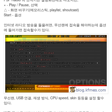
× - Play / Pause, 선택
Recent
△ - 화면 바꾸기(메모리스틱, playlist, shoutcast)
Posts
Start - 옵션
전
인터넷 라디오 방송을 들을려면, 무선랜에 접속을 해야하는데 옵션
기
에 들어가면 접속할수가 있다.
차
충
전
요
금
제
알
뜰...
by
kfmes
테
슬
무선랜, USB 연결, 재생 방식, CPU speed, skin 등등을 설정 할수
라
있다.
모
델