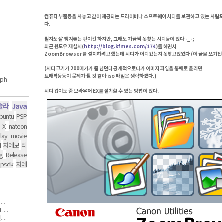
컴퓨터 부품등을 사놓고 같이 제공되는 드라이버나 소프트웨어 시디를 보관하고 있는 사람도
다.
필자도 잘 챙겨놓는 편이긴 하지만, 그래도 가끔씩 못찾는 시디들이 있다 -_-;
최근 윈도우 재설치(
http://blog.kfmes.com/174
)를 하면서
ZoomBrowser를 설치하려고 했는데 시디가 어디갔는지 못찾고있었다 (이 글을 쓰기전
(시디 크기가 200메가가 좀 넘던데 공개적으로다가 이미지 파일을 통째로 올리면
트래픽등등이 문제가 될 것 같아 iso 파일은 생략하겠다.)
시디 없이도 줌 브라우저 EX를 설치할 수 있는 방법이 있다.
슬라
Java
buntu
PSP
 X
nateon
lay movie
d
차데모
리
g
Release
spsdk
차데
..
...
..