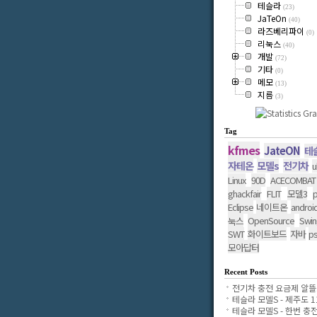
테슬라
(23)
JaTeOn
(40)
라즈베리파이
(0)
리눅스
(40)
개발
(72)
기타
(0)
메모
(13)
지름
(3)
Tag
kfmes
JateON
테
자테온
모델s
전기차
u
Linux
90D
ACECOMBAT
ghackfair
FLIT
모델3
p
Eclipse
네이트온
androi
OpenSource
Swin
눅스
SWT
화이트보드
자바
p
모아답터
Recent Posts
전기차 충전 요금제 알뜰..
테슬라 모델S - 제주도 11.
테슬라 모델S - 한번 충전..