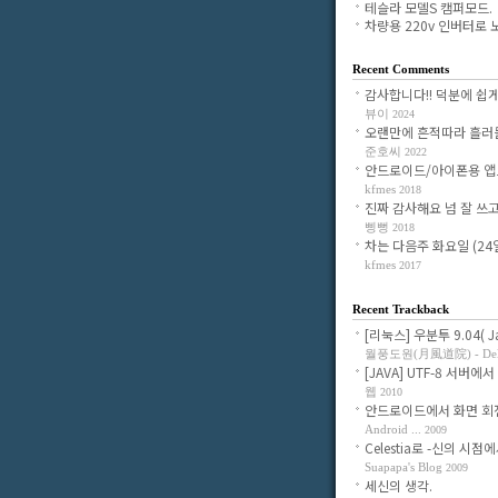
테슬라 모델S 캠퍼모드.
차량용 220v 인버터로 노.
Recent Comments
감사합니다!! 덕분에 쉽게 조
뷰이
2024
오랜만에 흔적따라 흘러들어
준호씨
2022
안드로이드/아이폰용 앱으로
kfmes
2018
진짜 감사해요 넘 잘 쓰고 있
삥뻥
2018
차는 다음주 화요일 (24일)
kfmes
2017
Recent Trackback
[리눅스] 우분투 9.04( Jau
월풍도원(月風道院) - Delig
[JAVA] UTF-8 서버에서 
웹
2010
안드로이드에서 화면 회전시
Android ...
2009
Celestia로 -신의 시점에서-
Suapapa's Blog
2009
세신의 생각.