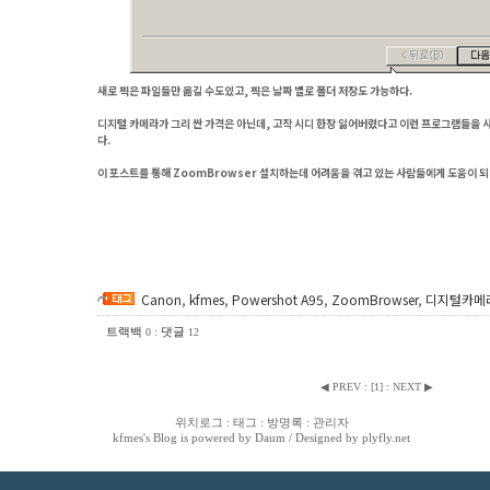
새로 찍은 파일들만 옮길 수도있고, 찍은 날짜 별로 폴더 저장도 가능하다.
디지털 카메라가 그리 싼 가격은 아닌데, 고작 시디 한장 잃어버렸다고 이런 프로그램들을 
다.
이 포스트를 통해 ZoomBrowser 설치하는데 어려움을 겪고 있는 사람들에게 도움이 되
Canon
,
kfmes
,
Powershot A95
,
ZoomBrowser
,
디지털카메
트랙백
:
댓글
0
12
◀ PREV
:
[
1
]
:
NEXT ▶
위치로그
:
태그
:
방명록
:
관리자
kfmes
's Blog is powered by
Daum
/ Designed by
plyfly.net