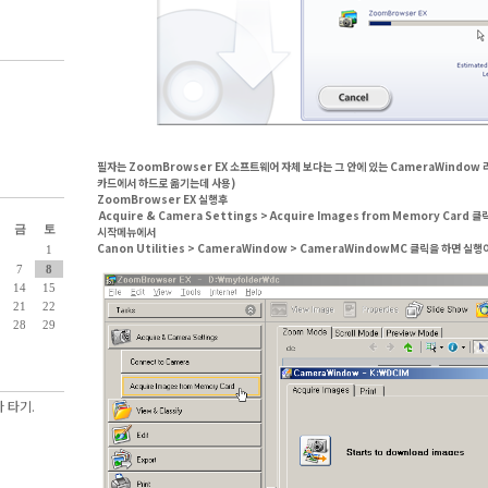
필자는 ZoomBrowser EX 소프트웨어 자체 보다는 그 안에 있는
CameraWindow
카드에서 하드로 옮기는데 사용)
ZoomBrowser EX 실행후
Acquire & Camera Settings > Acquire Images from Memory Card 
금
토
시작메뉴에서
Canon Utilities > CameraWindow > CameraWindowMC 클릭을 하면 실행
1
7
8
14
15
21
22
28
29
 타기.