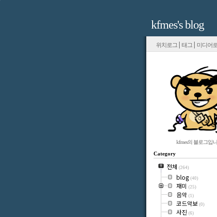
kfmes's blog
|
|
위치로그
태그
미디어
kfmes의 블로그입니
Category
전체
(264)
blog
(40)
재미
(25)
음악
(1)
코드악보
(0)
사진
(6)