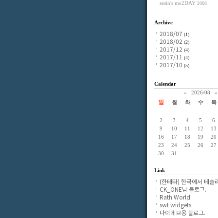
sesin's me2DAY
2008
Archive
2018/07
(1)
2018/02
(2)
2017/12
(4)
2017/11
(4)
2017/10
(5)
Calendar
«
2026/08
»
일
월
화
수
목
2
3
4
5
6
9
10
11
12
13
16
17
18
19
20
23
24
25
26
27
30
31
Link
(한테타) 한국에서 테슬라
CK_ONE님 블로그.
Rath World.
swt widgets.
나이데브옹 블로그.