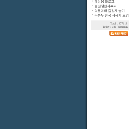
레몬옹 블로그.
불친절한자수씨.
악필이와 즐겁게 놀기.
우분투 한국 사용자 모임
Total : 477113
Today : 189 Yesterday 