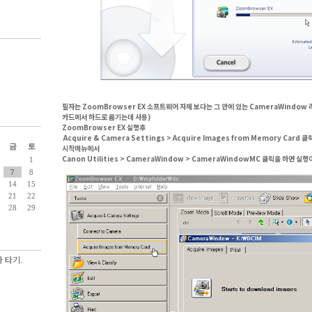
필자는 ZoomBrowser EX 소프트웨어 자체 보다는 그 안에 있는
CameraWindow
카드에서 하드로 옮기는데 사용)
ZoomBrowser EX 실행후
Acquire & Camera Settings > Acquire Images from Memory Card 
금
토
시작메뉴에서
Canon Utilities > CameraWindow > CameraWindowMC 클릭을 하면 실행
1
7
8
14
15
21
22
28
29
 타기.