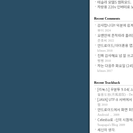
테슬라 모델S 캠퍼모드.
차량용 220v 인버터로 노.
Recent Comments
감사합니다!! 덕분에 쉽게 조
뷰이
2024
오랜만에 흔적따라 흘러들어
준호씨
2022
안드로이드/아이폰용 앱으로
kfmes
2018
진짜 감사해요 넘 잘 쓰고 있
삥뻥
2018
차는 다음주 화요일 (24일)
kfmes
2017
Recent Trackback
[리눅스] 우분투 9.04( Jau
월풍도원(月風道院) - Delig
[JAVA] UTF-8 서버에서 
웹
2010
안드로이드에서 화면 회전시
Android ...
2009
Celestia로 -신의 시점에서-
Suapapa's Blog
2009
세신의 생각.