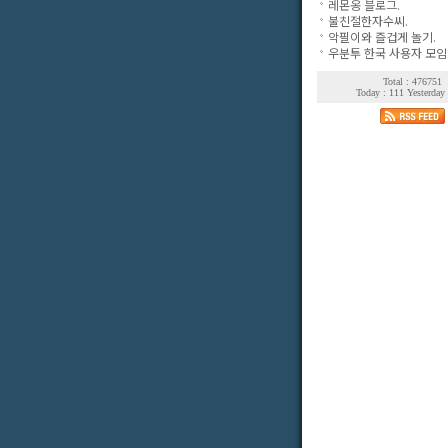
레몬옹 블로그.
불친절한자수씨.
악필이와 즐겁게 놀기.
우분투 한국 사용자 모임
Total : 476751
Today : 111 Yesterday 