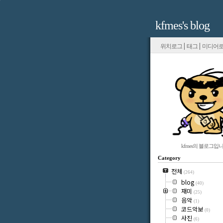
kfmes's blog
|
|
위치로그
태그
미디어
kfmes의 블로그입니
Category
전체
(264)
blog
(40)
재미
(25)
음악
(1)
코드악보
(0)
사진
(6)