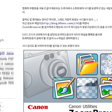
컴퓨터 부품등을 사놓고 같이 제공되는 드라이버나 소프트웨어 시디를 보관하고 있는 사람도
다.
필자도 잘 챙겨놓는 편이긴 하지만, 그래도 가끔씩 못찾는 시디들이 있다 -_-;
최근 윈도우 재설치(
http://blog.kfmes.com/174
)를 하면서
ZoomBrowser를 설치하려고 했는데 시디가 어디갔는지 못찾고있었다 (이 글을 쓰기전
(시디 크기가 200메가가 좀 넘던데 공개적으로다가 이미지 파일을 통째로 올리면
트래픽등등이 문제가 될 것 같아 iso 파일은 생략하겠다.)
시디 없이도 줌 브라우저 EX를 설치할 수 있는 방법이 있다.
슬라
Java
buntu
PSP
 X
nateon
lay movie
d
차데모
리
g
Release
spsdk
차데
..
...
..