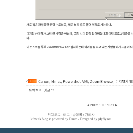
새로 찍은 파일들만 옮길 수도있고, 찍은 날짜 별로 폴더 저장도 가능하다.
디지털 카메라가 그리 싼 가격은 아닌데, 고작 시디 한장 잃어버렸다고 이런 프로그램들을 
다.
이 포스트를 통해 ZoomBrowser 설치하는데 어려움을 겪고 있는 사람들에게 도움이 되
Canon
,
kfmes
,
Powershot A95
,
ZoomBrowser
,
디지털카메
트랙백
:
댓글
0
12
◀ PREV
:
[
1
]
:
NEXT ▶
위치로그
:
태그
:
방명록
:
관리자
kfmes
's Blog is powered by
Daum
/ Designed by
plyfly.net