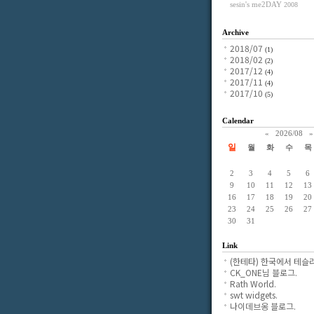
sesin's me2DAY
2008
Archive
2018/07
(1)
2018/02
(2)
2017/12
(4)
2017/11
(4)
2017/10
(5)
Calendar
«
2026/08
»
일
월
화
수
목
2
3
4
5
6
9
10
11
12
13
16
17
18
19
20
23
24
25
26
27
30
31
Link
(한테타) 한국에서 테슬라
CK_ONE님 블로그.
Rath World.
swt widgets.
나이데브옹 블로그.