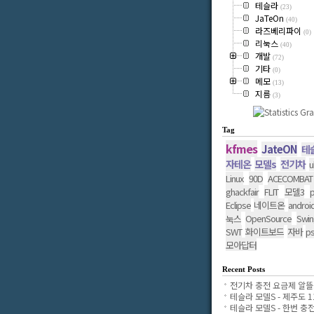
테슬라
(23)
JaTeOn
(40)
라즈베리파이
(0)
리눅스
(40)
개발
(72)
기타
(0)
메모
(13)
지름
(3)
Tag
kfmes
JateON
테
자테온
모델s
전기차
u
Linux
90D
ACECOMBAT
ghackfair
FLIT
모델3
p
Eclipse
네이트온
androi
OpenSource
Swin
눅스
SWT
화이트보드
자바
p
모아답터
Recent Posts
전기차 충전 요금제 알뜰..
테슬라 모델S - 제주도 11.
테슬라 모델S - 한번 충전..