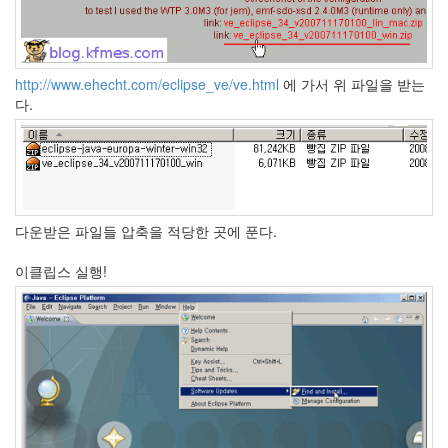
Notices
http://www.ehecht.com/eclipse_ve/ve.html
에 가서 위 파일을 받는
다.
Find!
Categories
전
체
다운받은 파일들 압축을 적당한 곳에 푼다.
264
blog
이클립스 실행!
40
재
미
25
PSP
9
음
악