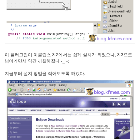
X
nateon
ghackfair
FLIT
모
델
3
이 플러그인이 이클립스 3.2에서는 쉽게 설치가 되었으나, 3.3으로
play
넘어가면서 약간 까칠해졌다 -_ -;
movie
Eclipse
지금부터 설치 방법을 적어보도록 하겠다.
네
이
트
온
android
차
데
모
리