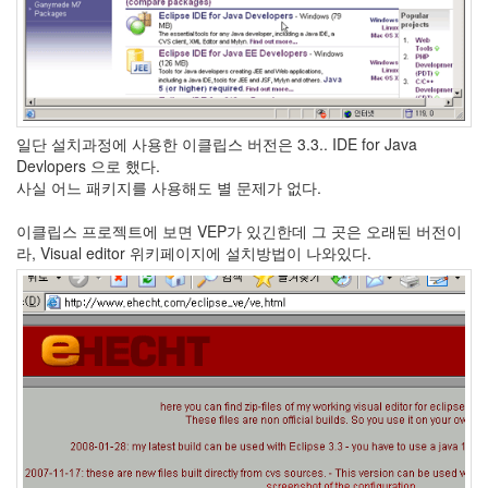
눅
스
OpenSource
Swing
Release
SWT
일단 설치과정에 사용한 이클립스 버전은 3.3.. IDE for Java
Devlopers 으로 했다.
화
사실 어느 패키지를 사용해도 별 문제가 없다.
이
트
이클립스 프로젝트에 보면 VEP가 있긴한데 그 곳은 오래된 버전이
보
라, Visual editor 위키페이지에 설치방법이 나와있다.
드
자
바
pspsdk
차
데
모
아
답
터