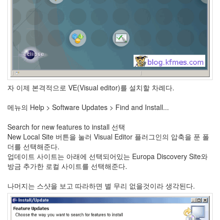
1
코
드
악
보
0
사
진
6
자 이제 본격적으로 VE(Visual editor)를 설치할 차례다.
테
슬
메뉴의 Help > Software Updates > Find and Install...
라
23
Search for new features to install 선택
JaTeOn
New Local Site 버튼을 눌러 Visual Editor 플러그인의 압축을 푼 폴
40
더를 선택해준다.
라
업데이트 사이트는 아래에 선택되어있는 Europa Discovery Site와
즈
방금 추가한 로컬 사이트를 선택해준다.
베
리
나머지는 스샷을 보고 따라하면 별 무리 없을것이라 생각된다.
파
이
0
리