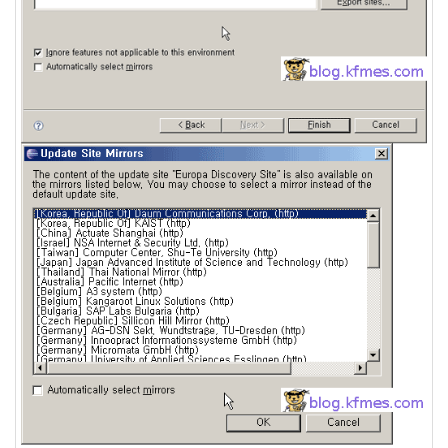
Recent
Posts
전
기
차
충
전
요
금
제
알
뜰...
by
kfmes
테
슬
라
모
델