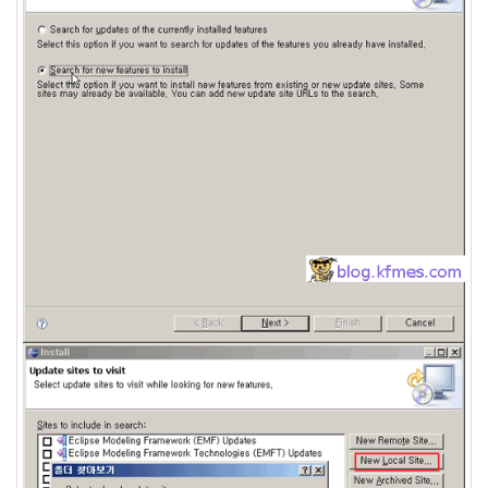
눅
스
40
개
발
72
Android
6
윈
도
우
5
Java
28
C,C++
6
Assembly
1
PHP
0
HTML,JS
3