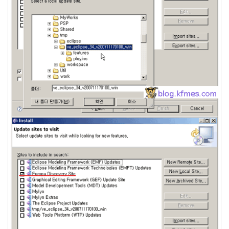
eclipse
1
psp
4
삽
질
5
기
타
0
메
모
13
행
사
1
경
영
3
지
름
3