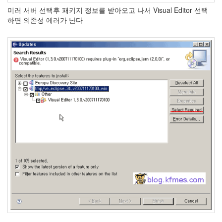
S
미러 서버 선택후 패키지 정보를 받아오고 나서 Visual Editor 선택
-
하면 의존성 에러가 난다
제
주
도
11...
by
kfmes
테
슬
라
모
델
S
-
한
번
충
전...