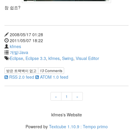
참 쉽죠?
2008/05/17 01:28
2011/05/07 18:22
kfmes
개발/Java
Eclipse
,
Eclipse 3.3
,
kfmes
,
Swing
,
Visual Editor
받은 트랙백이 없고
13
Comments
RSS 2.0 feed
ATOM 1.0 feed
«
1
»
kfmes's Website
Powered by
Textcube 1.10.9 : Tempo primo