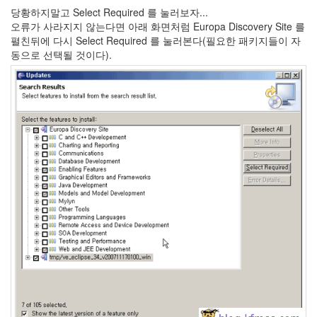
by
당황하지말고 Select Required 를 눌러보자...
kfmes
오류가 사라지지 않는다면 아래 화면처럼 Europa Discovery Site 를
펼친뒤에 다시 Select Required 를 눌러본다(필요한 패키지들이 자
테
동으로 선택될 것이다).
슬
라
모
델
S
캠
퍼
모
드
by
kfmes
차
량
용
220v
인