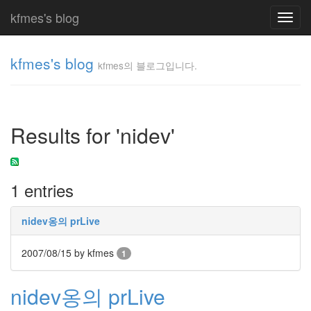
kfmes's blog
Toggl
navig
kfmes's blog
kfmes의 블로그입니다.
kfmes
의 블
로그
Results for 'nidev'
입니
다.
kfmes
1 entries
Tag
Cloud
nidev옹의 prLive
kfmes
2007/08/15
by kfmes
1
JateON
nidev옹의 prLive
테
슬