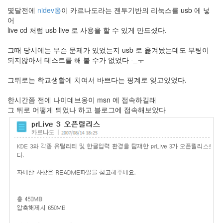
몇달전에
nidev옹
이 카르나도라는 젠투기반의 리눅스를 usb 에 넣
라
어
Java
live cd 처럼 usb live 로 사용을 할 수 있게 만드셨다.
자
그때 당시에는 무슨 문제가 있었는지 usb 로 옮겨놨는데도 부팅이
테
되지않아서 테스트를 해 볼 수가 없었다 -_ㅜ
온
그뒤로는 학교생활에 치여서 바쁘다는 핑계로 잊고있었다.
모
델
한시간쯤 전에 나이데브옹이 msn 에 접속하길래
그 뒤로 어떻게 되었나 하고 블로그에 접속해보았다
s
전
기
차
ubuntu
PSP
Linux
90D
ACECOMBAT