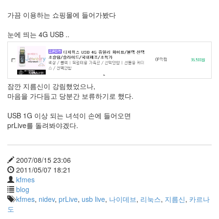
눅
스
가끔 이용하는 쇼핑몰에 들어가봤다
OpenSource
눈에 띄는 4G USB ..
Swing
Release
SWT
화
이
잠깐 지름신이 강림했었으나,
트
마음을 가다듬고 당분간 보류하기로 했다.
보
드
USB 1G 이상 되는 녀석이 손에 들어오면
prLive를 돌려봐야겠다.
자
바
pspsdk
2007/08/15 23:06
차
2011/05/07 18:21
데
kfmes
모
blog
아
kfmes
,
nidev
,
prLive
,
usb live
,
나이데브
,
리눅스
,
지름신
,
카르나
답
도
터