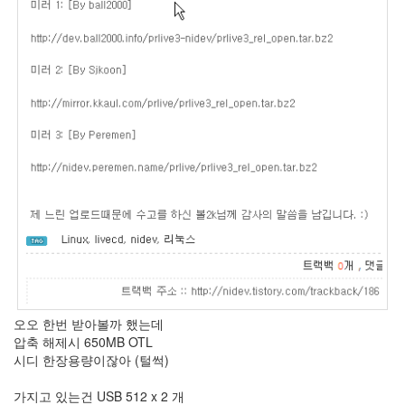
X
nateon
ghackfair
FLIT
모
델
3
play
movie
Eclipse
네
이
트
온
android
오오 한번 받아볼까 했는데
차
압축 해제시 650MB OTL
데
시디 한장용량이잖아 (털썩)
모
리
가지고 있는건 USB 512 x 2 개