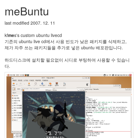
meBuntu
라
Java
last modified 2007. 12. 11
자
테
kf
me
s's custom ubuntu livecd
기존의 ubuntu live cd에서 사용 빈도가 낮은 패키지를 삭제하고,
온
제가 자주 쓰는 패키지들을 추가로 넣은 ubuntu 배포판입니다.
모
하드디스크에 설치할 필요없이 시디로 부팅하여 사용할 수 있습니
델
다.
s
전
기
차
ubuntu
PSP
Linux
90D
ACECOMBAT