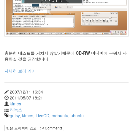
X
nateon
ghackfair
FLIT
모
델
3
충분한 테스트를 거치지 않았기때문에
CD-RW 미디어
에 구워서 사
play
용하실 것을 권장합니다.
movie
Eclipse
자세히 보러 가기
네
이
트
2007/12/11 16:34
온
2011/05/07 18:21
android
kfmes
차
리눅스
데
gutsy
,
kfmes
,
LiveCD
,
mebuntu
,
ubuntu
모
리
받은 트랙백이 없고
14
Comments