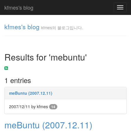
kfmes's blog
Toggl
navig
kfmes's blog
kfmes의 블로그입니다.
kfmes
의 블
로그
Results for 'mebuntu'
입니
다.
kfmes
1 entries
Tag
Cloud
meBuntu (2007.12.11)
kfmes
2007/12/11
by kfmes
14
JateON
meBuntu (2007.12.11)
테
슬