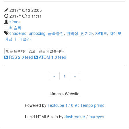
X
2017/10/12 22:05
nateon
2017/10/13 11:11
ghackfair
kfmes
FLIT
테슬라
chademo
,
unboxing
,
급속충전
,
언박싱
,
전기차
,
차데모
,
차데모
모
아답터
,
테슬라
델
3
받은 트랙백이 없고
댓글이 없습니다.
play
RSS 2.0 feed
ATOM 1.0 feed
movie
Eclipse
네
«
1
»
이
트
온
kfmes's Website
android
Powered by
Textcube 1.10.9 : Tempo primo
차
데
Lucid HTML5 skin by
daybreaker
/
inureyes
모
리