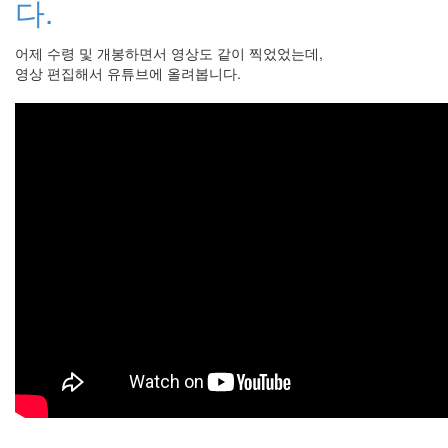
다.
라
Java
어제 수령 및 개봉하면서 영상도 같이 찍었었는데,
영상 편집해서 유튜브에 올려봅니다.
자
테
온
모
델
s
전
기
차
ubuntu
PSP
Linux
90D
ACECOMBAT