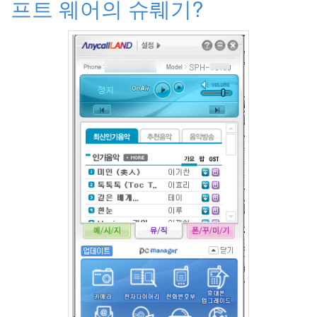
프트 웨어의 슈뤠기?
라
Java
자
테
온
모
델
s
전
기
차
ubuntu
PSP
Linux
90D
ACECOMBAT