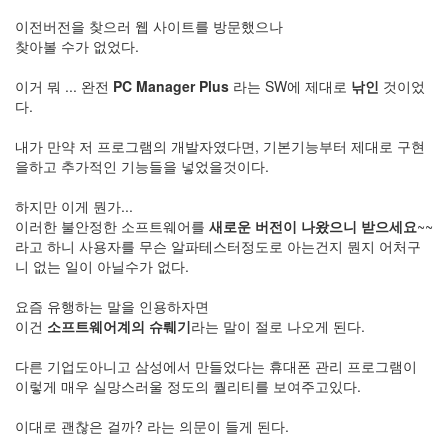
eclipse
1
이전버전을 찾으러 웹 사이트를 방문했으나
psp
찾아볼 수가 없었다.
4
삽
이거 뭐 ... 완전
PC Manager Plus
라는 SW에 제대로
낚인
것이었
질
다.
5
기
내가 만약 저 프로그램의 개발자였다면, 기본기능부터 제대로 구현
타
을하고 추가적인 기능들을 넣었을것이다.
0
메
하지만 이게 뭔가...
모
이러한 불안정한 소프트웨어를
새로운 버전이 나왔으니 받으세요
~~
13
라고 하니 사용자를 무슨 알파테스터정도로 아는건지 뭔지 어처구
행
니 없는 일이 아닐수가 없다.
사
1
요즘 유행하는 말을 인용하자면
경
이건
소프트웨어계의 슈뤠기
라는 말이 절로 나오게 된다.
영
3
다른 기업도아니고 삼성에서 만들었다는 휴대폰 관리 프로그램이
지
이렇게 매우 실망스러울 정도의 퀄리티를 보여주고있다.
름
3
이대로 괜찮은 걸까? 라는 의문이 들게 된다.