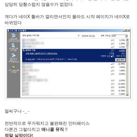
1
상당히 당황스럽지 않을수가 없었다.
코
드
게다가 네이X 툴바가 깔리면서인지 몰라도 시작 페이지가 네이X로
악
바뀌었다
보
0
사
진
6
테
슬
라
23
JaTeOn
40
라
즈
베
리
얼씨구나 -_ -
파
이
전반적으로 무거워지고 불편해진 인터페이스
0
다른건 그렇다치고
애니콜 뮤직
!!
리
정말 실망이다!