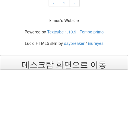
«
1
»
S
-
제
kfmes's Website
주
도
Powered by
Textcube 1.10.9 : Tempo primo
11...
Lucid HTML5 skin by
daybreaker
/
inureyes
by
kfmes
데스크탑 화면으로 이동
테
슬
라
모
델
S
-
한
번
충
전...