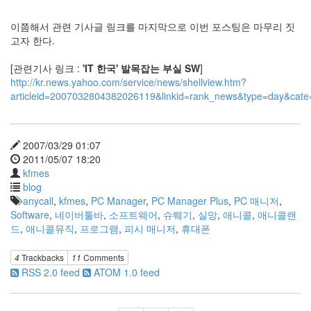
Recent
이쯤해서 관련 기사글 링크를 마지막으로 이번 포스팅은 마무리 짓
Posts
고자 한다.
전
[관련기사 링크 :
'IT 한국' 발목잡는 부실 SW
]
기
http://kr.news.yahoo.com/service/news/shellview.htm?
차
articleid=2007032804382026119&linkid=rank_news&type=day&cate
충
전
요
금
2007/03/29 01:07
제
2011/05/07 18:20
알
kfmes
뜰...
blog
anycall
,
kfmes
,
PC Manager
,
PC Manager Plus
,
PC 매니저
,
by
Software
,
네이버툴바
,
소프트웨어
,
슈뤠기
,
실망
,
애니콜
,
애니콜랜
kfmes
드
,
애니콜뮤직
,
프로그램
,
피시 매니저
,
휴대폰
테
4
Trackbacks
11
Comments
슬
RSS 2.0 feed
ATOM 1.0 feed
라
모
델