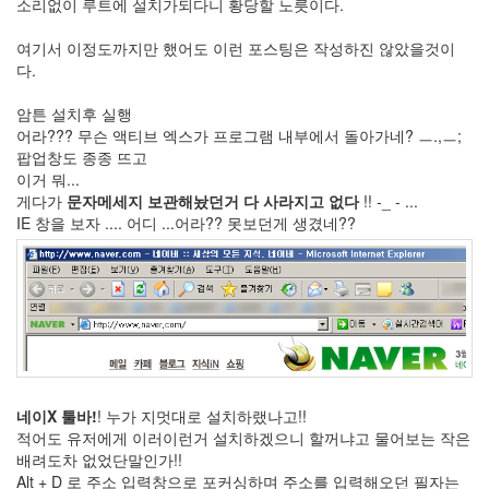
소리없이 루트에 설치가되다니 황당할 노릇이다.
Notices
여기서 이정도까지만 했어도 이런 포스팅은 작성하진 않았을것이
다.
암튼 설치후 실행
어라??? 무슨 액티브 엑스가 프로그램 내부에서 돌아가네? ㅡ.,ㅡ;
Find!
팝업창도 종종 뜨고
이거 뭐...
Categories
게다가
문자메세지 보관해놨던거 다 사라지고 없다
!! -_ - ...
IE 창을 보자 .... 어디 ...어라?? 못보던게 생겼네??
전
체
264
blog
40
재
미
25
PSP
네이X 툴바!
! 누가 지멋대로 설치하랬나고!!
9
적어도 유저에게 이러이런거 설치하겠으니 할꺼냐고 물어보는 작은
음
배려도차 없었단말인가!!
악
Alt + D 로 주소 입력창으로 포커싱하며 주소를 입력해오던 필자는