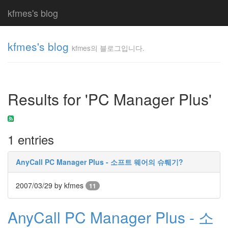
kfmes's blog
kfmes's blog
kfmes의 블로그입니다.
kfmes
의 블
로그
Results for 'PC Manager Plus'
입니
다.
kfmes
1 entries
Tag
Cloud
AnyCall PC Manager Plus - 소프트 웨어의 슈뤠기?
kfmes
2007/03/29
by kfmes
11
JateON
AnyCall PC Manager Plus - 소
테
슬