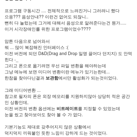
눅
스
프로그램 구동시간 .... 전체적으로 느려진거니 그러려니 했다
40
으응??? 음성안내?? 이런건 없어도 되잖니..
개
뻔히 다 눌렀는데 그거에 대해서 음성으로 알려준다는건 뭔가.....
발
이거 시각장애인를 위한 프로그램이었수????
72
Android
암튼 다음으로 넘어와서
6
뭐 ... 많이 복잡해진 인터페이스 :(
윈
이전 버전에 되던 D&D(Drag and Drop 일명 끌어다 던지지) 도 안먹
도
힌다 -_
우
그리고 폰으로 옮기려면 우선 파일 변환을 해야하는데
5
그냥 메뉴에 보면 미디어 변환이란 메뉴가 있기는한데...
Java
한참을 찾아다닌결과
보관함
에서만 활성화가 되는것이었다.
28
C,C++
그래 미디어변환 ...
6
참고로 필자의 폰은 외장 메모리를 지원하지않아 상당히 적은 공간
Assembly
인 상황인데,
1
이전 버전의 변환 옵션에는
비트레이트
를 지정할 수 있었는데
PHP
눈을 씼고 찾아보아도 찾아 볼 수 가 없다.
0
HTML,JS
기본기능도 제대로 갖추어지지 않은 상황에서
3
덕지덕지 끼워붙인 듯한 느낌이 강하게 드는 것이었다.