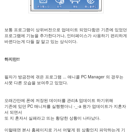
X
nateon
ghackfair
FLIT
보통 프로그램이 상위버전으로 업데이트 되었다함은 기존에 있었던
모
프로그램에 기능을 추가한다거나, 인터페이스가 사용하기 편리하게
델
바뀐다는게 다들 잘 알고 있는 상식이다.
3
play
하지만!!
movie
Eclipse
네
필자가 방금전에 겪은 프로그램 ... 애니콜 PC Manager 의 경우는
이
사뭇 다른 모습을 보여주고 있었다.
트
온
android
오래간만에 폰에 저장된 데이터를 관리& 업데이트 하기위해
기존에 있던 PC 매니저를 실행했더니 -_-a 뭔가 업데이트가 지혼자
차
서 되면서
데
또 지 혼자서 실패라고 뜨는 황당한 상황이 나타났다.
모
리
이럴때면 본사 홈페이지로 가서 어떻게 된 상황인지 파악하는게 기