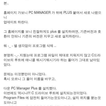
눅
본..
스
OpenSource
홈페이지 가보니 PC MANAGER 가 뒤에 PLUS 붙여서 새로 나왔으
니
Swing
업데이트 하란다.
Release
SWT
그 홈페이지를 보니 친절하게도 plus 를 설치하려면, 기존버전과 호
환이 안되니 기존의 버전은 지우고 새로 설치하란다..
화
이
뭐 -_ - 별 생각없이 프로그램 삭제 ..
트
보
분명히 -_- 지웠는데 프로그램 파일이 제대로 지워지지 않고 C드라
드
이브의 루트에 애니콜 뭐시기뭐시기라 하는 폴더가 그대로 남아있
자
었다.
바
pspsdk
문제는 이것뿐만이 아니었다.
차
혹시 모르니 그 폴더 이름을 바꾸고,
데
모
다운 PC Manager Plus 를 설치했다.
아
이번에도 역시나!!! C 드라이브 루트에 설치되는것이었다.
답
Program Files 에 얌전히 들어가는것도아니고, 설치 위치를 묻는것
터
도아니고