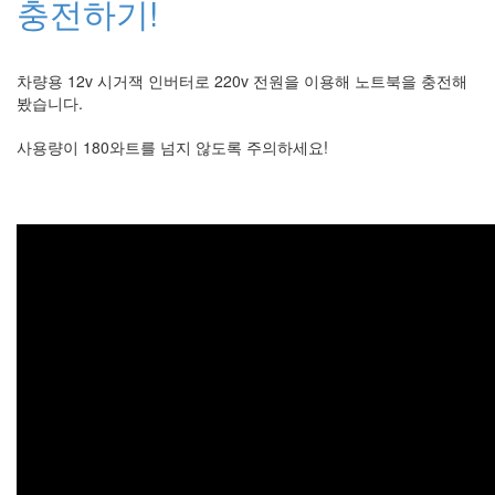
충전하기!
라
Java
차량용 12v 시거잭 인버터로 220v 전원을 이용해 노트북을 충전해
자
봤습니다.
테
사용량이 180와트를 넘지 않도록 주의하세요!
온
모
델
s
전
기
차
ubuntu
PSP
Linux
90D
ACECOMBAT