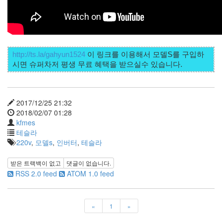
X
nateon
ghackfair
FLIT
http://ts.la/gahyun1524
 이 링크를 이용해서 모델S를 구입하
모
델
3
play
movie
2017/12/25 21:32
2018/02/07 01:28
Eclipse
kfmes
네
테슬라
이
220v
,
모델s
,
인버터
,
테슬라
트
온
받은 트랙백이 없고
댓글이 없습니다.
android
RSS 2.0 feed
ATOM 1.0 feed
차
데
모
«
1
»
리