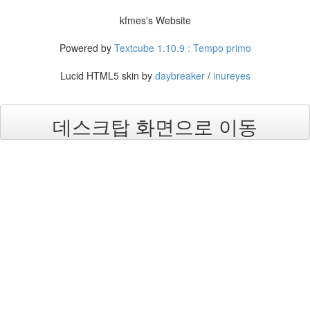
눅
스
kfmes's Website
OpenSource
Powered by
Textcube 1.10.9 : Tempo primo
Swing
Release
Lucid HTML5 skin by
daybreaker
/
inureyes
SWT
화
데스크탑 화면으로 이동
이
트
보
드
자
바
pspsdk
차
데
모
아
답
터