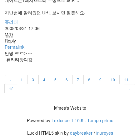
네이트온+레지스트리 수정으로 돼요 ..
eclipse
1
지난번에 알려줬던 URL 보시면 될듯해요-
psp
4
퓨리티
삽
2008/08/31 17:36
질
M/D
5
Reply
기
Permalink
타
안녕 크프매스
0
-퓨리티왓다감-
메
모
13
«
1
3
4
5
6
7
8
9
10
11
행
12
»
사
1
경
kfmes's Website
영
3
Powered by
Textcube 1.10.9 : Tempo primo
지
름
Lucid HTML5 skin by
daybreaker
/
inureyes
3