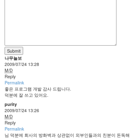
라
Java
자
테
온
Submit
모
나무늘보
델
2009/07/24 13:28
s
M/D
Reply
전
Permalink
기
좋은 프로그램 개발 감사 드립니다.
차
덕분에 잘 쓰고 있어요.
ubuntu
purity
2009/07/24 13:26
PSP
M/D
Linux
Reply
90D
Permalink
님 덕분에 회사의 방화벽과 상관없이 외부인들과의 친분이 돈독해
ACECOMBAT