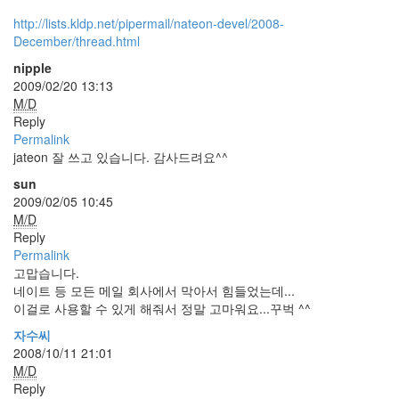
1
코
http://lists.kldp.net/pipermail/nateon-devel/2008-
드
December/thread.html
악
nipple
보
2009/02/20 13:13
0
M/D
사
Reply
진
Permalink
6
jateon 잘 쓰고 있습니다. 감사드려요^^
테
슬
sun
라
2009/02/05 10:45
23
M/D
JaTeOn
Reply
40
Permalink
라
고맙습니다.
즈
네이트 등 모든 메일 회사에서 막아서 힘들었는데...
베
이걸로 사용할 수 있게 해줘서 정말 고마워요...꾸벅 ^^
리
자수씨
파
2008/10/11 21:01
이
M/D
0
Reply
리