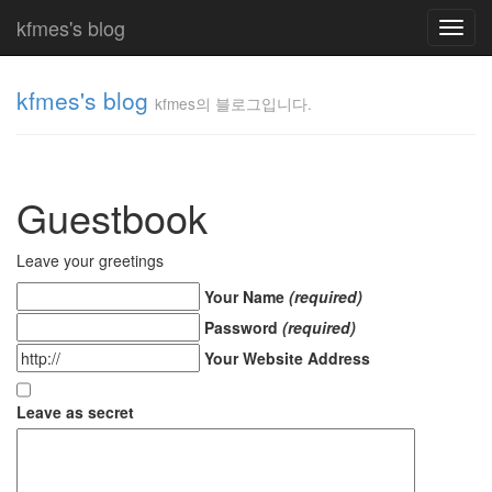
kfmes's blog
Toggl
navig
kfmes's blog
kfmes의 블로그입니다.
kfmes
의 블
로그
Guestbook
입니
다.
kfmes
Leave your greetings
Your Name
(required)
Tag
Password
(required)
Cloud
Your Website Address
kfmes
Leave as secret
JateON
테
슬