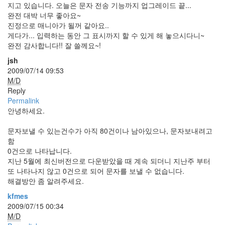
지고 있습니다. 오늘은 문자 전송 기능까지 업그레이드 끝...
X
완전 대박 너무 좋아요~
nateon
진정으로 매니아가 될꺼 같아요..
ghackfair
게다가... 입력하는 동안 그 표시까지 할 수 있게 해 놓으시다니~
완전 감사합니다!! 잘 쓸께요~!
FLIT
모
jsh
델
2009/07/14 09:53
3
M/D
Reply
play
Permalink
movie
안녕하세요.
Eclipse
네
문자보낼 수 있는건수가 아직 80건이나 남아있으나, 문자보내려고
이
함
트
0건으로 나타납니다.
온
지난 5월에 최신버전으로 다운받았을 때 계속 되더니 지난주 부터
또 나타나지 않고 0건으로 되어 문자를 보낼 수 없습니다.
android
해결방안 좀 알려주세요.
차
데
kfmes
모
2009/07/15 00:34
M/D
리