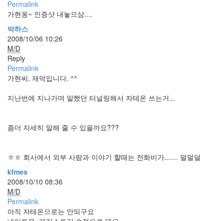
Permalink
눅
가현옹~ 인증샷 내놓으삼....
스
40
박하스
개
2008/10/06 10:26
발
M/D
72
Reply
Android
Permalink
6
가현씨. 재덕입니다. ^^
윈
도
지난번에 지나가며 말했던 터널링해서 자테온 쓰는거...
우
5
Java
좀더 자세히 말해 줄 수 있을까요???
28
C,C++
6
ㅎㅎ 회사에서 외부 사람과 이야기 할때는 전화비가....... 덜덜덜
Assembly
kfmes
1
2008/10/10 08:36
PHP
M/D
0
Permalink
HTML,JS
아직 자테온으로는 안되구요
3