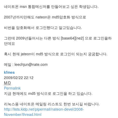
네이트온 msn 통합메신저를 만들어보고 싶은 학생입니다.
Notices
2007년까지만해도 nateon은 md5암호화 방식으로
비번을 암호화해서 로그인했다고 알고있습니다.
Find!
그런데 2009년들어서는 다른 방식 [base64][ne2] 으로 로그인을하
던데요
Categories
혹시 현재 jateon이 md5 방식으로 로그인이 되는지 궁굼합니다.
전
체
메일 :
leechjun@nate.com
264
blog
kfmes
40
2009/02/22 22:12
재
M/D
미
Permalink
25
지금 현재에도 md5 방식으로 로그인을 하고 있습니다.
PSP
9
리눅스용 네이트온 메일링 리스트도 한번 보시길 바랍니다.
음
http://lists.kldp.net/pipermail/nateon-devel/2008-
악
November/thread.html