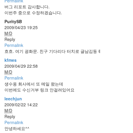
Permalink
눅
버그 리포트 감사합니다.
스
이번주 중으로 수정하겠습니다.
OpenSource
PuritySB
Swing
2009/04/23 19:25
Release
M/D
SWT
Reply
Permalink
화
흐흐. 여기 굉화문. 친구 기다리다 터치로 글남김둥ㅔ
이
트
kfmes
보
2009/04/29 22:58
드
M/D
자
Permalink
바
생수옹 회사에서 또 메일 왔는데
이번에도 수신거부 링크 안걸려있어요
pspsdk
leechjun
차
2009/02/22 14:22
데
M/D
모
Reply
아
Permalink
답
안녕하세요^^
터