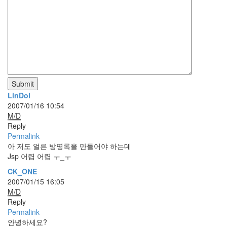
라
Java
자
테
온
Submit
모
LinDol
델
2007/01/16 10:54
s
M/D
Reply
전
Permalink
기
아 저도 얼른 방명록을 만들어야 하는데
차
Jsp 어렵 어렵 ㅜ_ㅜ
ubuntu
CK_ONE
2007/01/15 16:05
PSP
M/D
Linux
Reply
90D
Permalink
안녕하세요?
ACECOMBAT