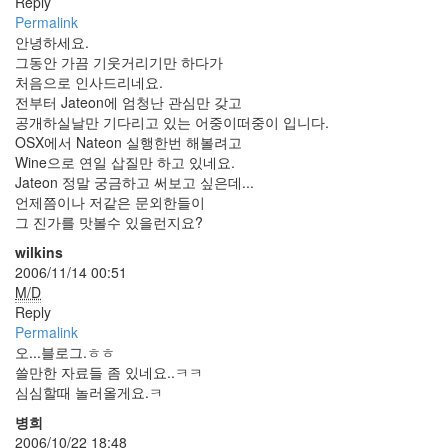
Reply
눅
Permalink
스
안녕하세요.
OpenSource
그동안 가끔 기웃거리기만 하다가
Swing
처음으로 인사드리네요.
전부터 Jateon에 엄청난 관심만 갖고
Release
공개하실날만 기다리고 있는 어중이떠중이 입니다.
SWT
OSX에서 Nateon 실행한번 해볼려고
화
Wine으로 연일 삽질만 하고 있네요.
이
Jateon 정말 궁금하고 써보고 싶은데...
트
언제쯤이나 저같은 문외한들이
보
그 진가를 맛볼수 있을런지요?
드
wilkins
자
2006/11/14 00:51
바
M/D
pspsdk
Reply
Permalink
차
오...블로그.ㅎㅎ
데
쓸만한 자료들 좀 있네요..ㅋㅋ
모
심심할때 놀러올게요.ㅋ
아
답
병희
터
2006/10/22 18:48