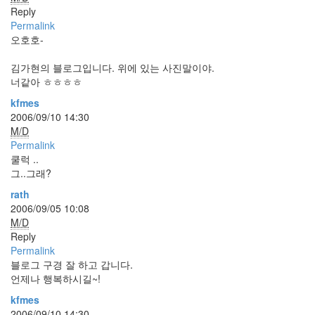
1
Reply
코
Permalink
드
오호호-
악
보
김가현의 블로그입니다. 위에 있는 사진말이야.
0
너같아 ㅎㅎㅎㅎ
사
진
kfmes
6
2006/09/10 14:30
테
M/D
슬
Permalink
라
쿨럭 ..
23
그..그래?
JaTeOn
rath
40
2006/09/05 10:08
라
M/D
즈
Reply
베
Permalink
리
블로그 구경 잘 하고 갑니다.
파
언제나 행복하시길~!
이
0
kfmes
리
2006/09/10 14:30