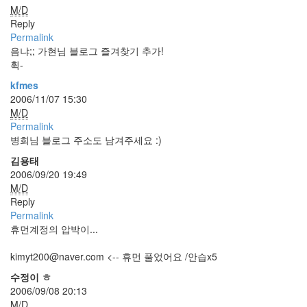
M/D
Reply
Notices
Permalink
음냐;; 가현님 블로그 즐겨찾기 추가!
휙-
kfmes
Find!
2006/11/07 15:30
M/D
Categories
Permalink
병희님 블로그 주소도 남겨주세요 :)
전
체
김용태
264
2006/09/20 19:49
blog
M/D
40
Reply
재
Permalink
미
휴먼계정의 압박이...
25
PSP
kimyt200@naver.com
<-- 휴먼 풀었어요 /안습x5
9
수정이 ㅎ
음
2006/09/08 20:13
악
M/D