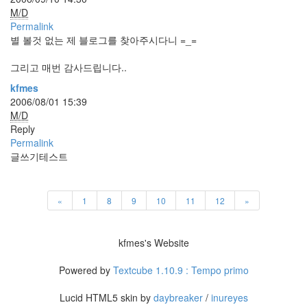
눅
M/D
스
Permalink
40
별 볼것 없는 제 블로그를 찾아주시다니 =_=
개
발
그리고 매번 감사드립니다..
72
kfmes
Android
2006/08/01 15:39
6
M/D
윈
Reply
도
Permalink
우
글쓰기테스트
5
Java
28
C,C++
«
1
8
9
10
11
12
»
6
Assembly
1
kfmes's Website
PHP
0
Powered by
Textcube 1.10.9 : Tempo primo
HTML,JS
3
Lucid HTML5 skin by
daybreaker
/
inureyes