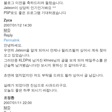
블로그 이전을 축하드리려 들렀습니다.
X
Jateon이 상당히 인기인가봐요 ^^
nateon
PSP로도 좋은 프로그램 기대하겠습니다
ghackfair
Zyca
FLIT
2007/01/12 14:30
모
M/D
델
Reply
3
Permalink
안녕하세요.
play
우연히 Jateon을 알게 되어서 언제나 릴리즈될까 싶어서 계속 찾아
movie
오고 있었습니다.
Eclipse
그러던중 KLDP에 남겨진 kfmes님의 글을 보게 되어 메일주소를 은
네
근슬쩍 남겨봤습니다만 보시지 못하신 것 같더라구요.
이
트
초면에 염치없지만 저도 부탁을 드려도 될까 싶어서 글 남깁니다.
온
실례가 되었다면 진심으로 사과드리구요.
android
오늘도 좋은 하루 되시기 바랍니다.
차
데
조정환
모
2007/01/11 22:00
M/D
리