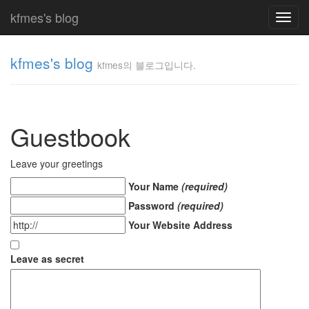
kfmes's blog
Toggl
navig
kfmes's blog
kfmes의 블로그입니다.
kfmes
의 블
로그
Guestbook
입니
다.
kfmes
Leave your greetings
Your Name
(required)
Tag
Password
(required)
Cloud
Your Website Address
kfmes
Leave as secret
JateON
테
슬