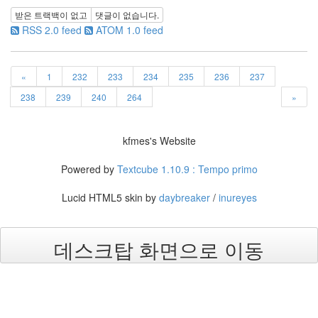
라
받은 트랙백이 없고
댓글이 없습니다.
RSS 2.0 feed
ATOM 1.0 feed
Java
자
«
1
232
233
234
235
236
237
테
온
238
239
240
264
»
모
델
kfmes's Website
s
Powered by
Textcube 1.10.9 : Tempo primo
전
기
Lucid HTML5 skin by
daybreaker
/
inureyes
차
ubuntu
데스크탑 화면으로 이동
PSP
Linux
90D
ACECOMBAT