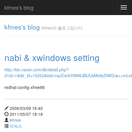
kfmes's blog
Togg
navi
kfmes's blog
kfmes의 블로그입니다.
kfmes
의 블
로그
nabi & xwindows setting
입니
다.
kfmes
http://kin.naver.com/db/detail.php?
d1id=1&dir_id=10202&eid=nqJCe/bY8M8JBUUsMv8yDWG/w++mLe
Tag
redhat-config-xfree86
Cloud
kfmes
2006/03/09 16:40
JateON
2011/05/07 18:18
kfmes
테
리눅스
슬