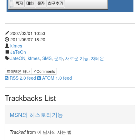
X
nateon
ghackfair
FLIT
2007/03/01 10:53
모
2011/05/07 18:20
델
kfmes
3
JaTeOn
play
JateON
,
kfmes
,
SMS
,
문자
,
새로운 기능
,
자테온
movie
Eclipse
트랙백은
하나
7
Comments
RSS 2.0 feed
ATOM 1.0 feed
네
이
트
Trackbacks List
온
android
MSN의 히스토리기능
차
데
모
Tracked
from
이 남자의 사는 법
리