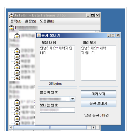
라
Java
자
테
온
모
델
s
전
기
차
ubuntu
PSP
Linux
90D
ACECOMBAT