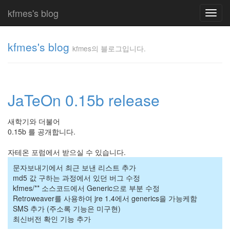
kfmes's blog
Toggl
navig
kfmes's blog
kfmes의 블로그입니다.
kfmes
의 블
로그
JaTeOn 0.15b release
입니
다.
kfmes
새학기와 더불어
0.15b 를 공개합니다.
Tag
자테온 포럼에서 받으실 수 있습니다.
Cloud
문자보내기에서 최근 보낸 리스트 추가
kfmes
md5 값 구하는 과정에서 있던 버그 수정
kfmes/** 소스코드에서 Generic으로 부분 수정
JateON
Retroweaver를 사용하여 jre 1.4에서 generics을 가능케함
SMS 추가 (주소록 기능은 미구현)
테
최신버전 확인 기능 추가
슬