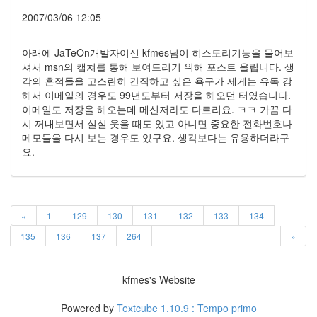
눅
스
2007/03/06 12:05
OpenSource
아래에 JaTeOn개발자이신 kfmes님이 히스토리기능을 물어보
Swing
셔서 msn의 캡쳐를 통해 보여드리기 위해 포스트 올립니다. 생
Release
각의 흔적들을 고스란히 간직하고 싶은 욕구가 제게는 유독 강
SWT
해서 이메일의 경우도 99년도부터 저장을 해오던 터였습니다.
화
이메일도 저장을 해오는데 메신저라도 다르리요. ㅋㅋ 가끔 다
이
시 꺼내보면서 실실 웃을 때도 있고 아니면 중요한 전화번호나
트
메모들을 다시 보는 경우도 있구요. 생각보다는 유용하더라구
보
요.
드
자
바
pspsdk
«
1
129
130
131
132
133
134
차
135
136
137
264
»
데
모
아
kfmes's Website
답
터
Powered by
Textcube 1.10.9 : Tempo primo