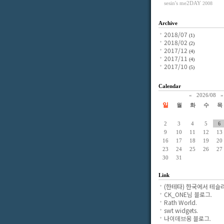
sesin's me2DAY
2008
Archive
2018/07
(1)
2018/02
(2)
2017/12
(4)
2017/11
(4)
2017/10
(5)
Calendar
«
2026/08
»
일
월
화
수
목
2
3
4
5
6
9
10
11
12
13
16
17
18
19
20
23
24
25
26
27
30
31
Link
(한테타) 한국에서 테슬라
CK_ONE님 블로그.
Rath World.
swt widgets.
나이데브옹 블로그.