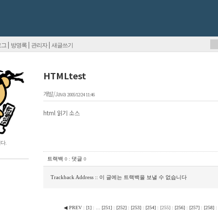
|
|
|
로그
방명록
관리자
새글쓰기
HTMLtest
개발/Java
2005/12/24 11:46
html 읽기 소스
다.
트랙백
:
댓글
0
0
Trackback Address :: 이 글에는 트랙백을 보낼 수 없습니다
◀ PREV
:
[
1
]
:
...
[
251
]
:
[
252
]
:
[
253
]
:
[
254
]
:
[
255
]
:
[
256
]
:
[
257
]
:
[
258
]