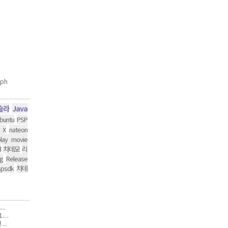
슬라
Java
buntu
PSP
 X
nateon
lay movie
d
차데모
리
g
Release
spsdk
차데
..
...
..