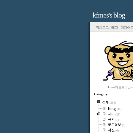
kfmes's blog
|
|
위치로그
태그
미디어
kfmes의 블로그입니
Category
전체
(264)
blog
(40)
재미
(25)
음악
(1)
코드악보
(0)
사진
(6)