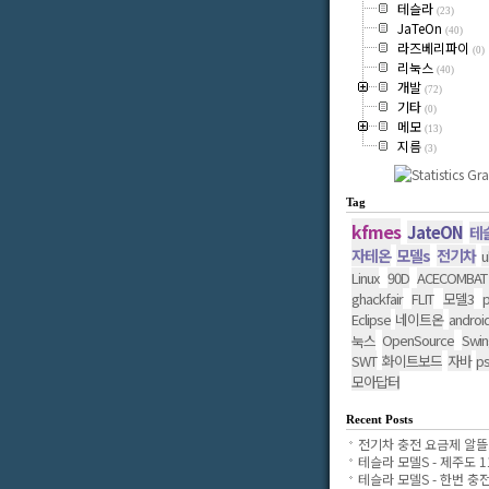
테슬라
(23)
JaTeOn
(40)
라즈베리파이
(0)
리눅스
(40)
개발
(72)
기타
(0)
메모
(13)
지름
(3)
Tag
kfmes
JateON
테
자테온
모델s
전기차
u
Linux
90D
ACECOMBAT
ghackfair
FLIT
모델3
p
Eclipse
네이트온
androi
OpenSource
Swin
눅스
SWT
화이트보드
자바
p
모아답터
Recent Posts
전기차 충전 요금제 알뜰..
테슬라 모델S - 제주도 11.
테슬라 모델S - 한번 충전..