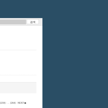
:
[
259
]
:
...
[
264
]
:
NEXT ▶