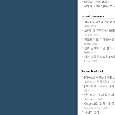
테슬라 모델S 캠퍼모드.
차량용 220v 인버터로 노.
Recent Comments
감사합니다!! 덕분에 쉽게 조
뷰이
2024
오랜만에 흔적따라 흘러들어
준호씨
2022
안드로이드/아이폰용 앱으로
kfmes
2018
진짜 감사해요 넘 잘 쓰고 있
삥뻥
2018
차는 다음주 화요일 (24일)
kfmes
2017
Recent Trackback
[리눅스] 우분투 9.04( Jau
월풍도원(月風道院) - Delig
[JAVA] UTF-8 서버에서 
웹
2010
안드로이드에서 화면 회전시
Android ...
2009
Celestia로 -신의 시점에서-
Suapapa's Blog
2009
세신의 생각.