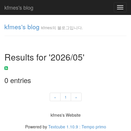
kfmes's blog
Toggl
navig
kfmes's blog
kfmes의 블로그입니다.
kfmes
의 블
로그
Results for '2026/05'
입니
다.
kfmes
0 entries
Tag
Cloud
«
1
»
kfmes
JateON
kfmes's Website
테
Powered by
Textcube 1.10.9 : Tempo primo
슬