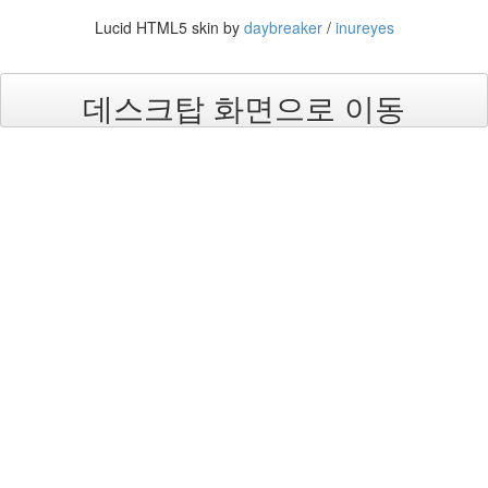
라
Lucid HTML5 skin by
daybreaker
/
inureyes
Java
자
데스크탑 화면으로 이동
테
온
모
델
s
전
기
차
ubuntu
PSP
Linux
90D
ACECOMBAT