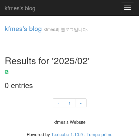
kfmes's blog
Toggl
navig
kfmes's blog
kfmes의 블로그입니다.
kfmes
의 블
로그
Results for '2025/02'
입니
다.
kfmes
0 entries
Tag
Cloud
«
1
»
kfmes
JateON
kfmes's Website
테
Powered by
Textcube 1.10.9 : Tempo primo
슬