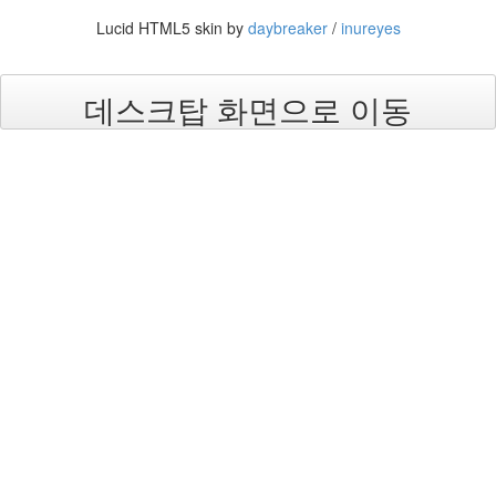
라
Lucid HTML5 skin by
daybreaker
/
inureyes
Java
자
데스크탑 화면으로 이동
테
온
모
델
s
전
기
차
ubuntu
PSP
Linux
90D
ACECOMBAT