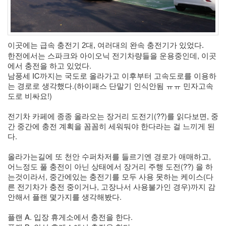
이곳에는 급속 충전기 2대, 여러대의 완속 충전기가 있었다. 
한전에서는 스파크와 아이오닉 전기차량들을 운용중인데, 이곳
에서 충전을 하고 있었다.
남풍세 IC까지는 국도로 올라가고 이후부터 고속도로를 이용하
는 경로로 생각했다.(하이패스 단말기 인식안됨 ㅠㅠ 민자고속
도로 비싸요!)
전기차 카페에 종종 올라오는 장거리 도전기(??)를 읽다보면, 중
간 중간에 충전 계획을 꼼꼼히 세워둬야 한다라는 걸 느끼게 된
다. 
올라가는길에 또 천안 수퍼차저를 들르기엔 경로가 애매하고, 
어느정도 풀 충전이 아닌 상태에서 장거리 주행 도전(??) 을 하
는것이라서, 중간에있는 충전기를 모두 사용 못하는 케이스(다
른 전기차가 충전 중이거나, 고장나서 사용불가인 경우)까지 감
안해서 플랜 몇가지를 생각해봤다.
플랜 A. 입장 휴게소에서 충전을 한다.