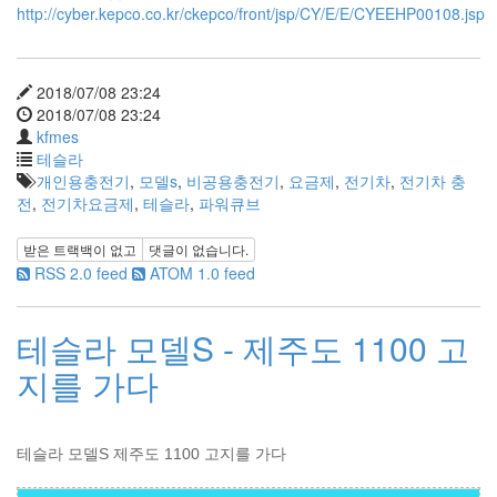
http://cyber.kepco.co.kr/ckepco/front/jsp/CY/E/E/CYEEHP00108.jsp
X
nateon
ghackfair
2018/07/08 23:24
FLIT
2018/07/08 23:24
모
kfmes
델
테슬라
3
개인용충전기
,
모델s
,
비공용충전기
,
요금제
,
전기차
,
전기차 충
play
전
,
전기차요금제
,
테슬라
,
파워큐브
movie
받은 트랙백이 없고
댓글이 없습니다.
Eclipse
RSS 2.0 feed
ATOM 1.0 feed
네
이
트
테슬라 모델S - 제주도 1100 고
온
지를 가다
android
차
데
모
테슬라 모델S 제주도 1100 고지를 가다
리