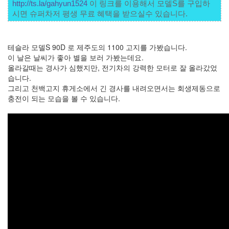
눅
http://ts.la/gahyun1524
 이 링크를 이용해서 모델S를 구입하
스
시면 슈퍼차저 평생 무료 혜택을 받으실수 있습니다. 
OpenSource
Swing
테슬라 모델S 90D 로 제주도의 1100 고지를 가봤습니다.
Release
이 날은 날씨가 좋아 별을 보러 가봤는데요.
SWT
올라갈때는 경사가 심했지만, 전기차의 강력한 모터로 잘 올라갔었
습니다.
화
그리고 천백고지 휴게소에서 긴 경사를 내려오면서는 회생제동으로
이
충전이 되는 모습을 볼 수 있습니다.
트
보
드
자
바
pspsdk
차
데
모
아
답
터