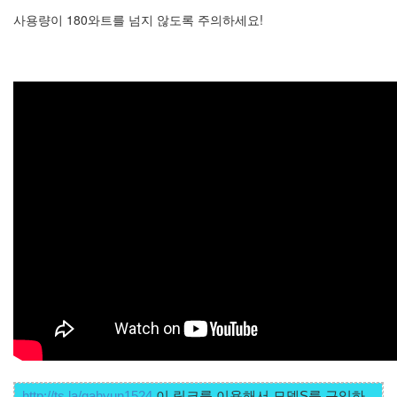
S
사용량이 180와트를 넘지 않도록 주의하세요!
-
제
주
도
11...
by
kfmes
테
슬
라
모
델
S
-
한
번
충
전...
http://ts.la/gahyun1524
 이 링크를 이용해서 모델S를 구입하