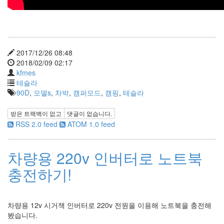
Recent
Posts
전
기
2017/12/26 08:48
차
2018/02/09 02:17
충
kfmes
전
테슬라
요
90D
,
모델s
,
차박
,
캠퍼모드
,
캠핑
,
테슬라
금
제
받은 트랙백이 없고
댓글이 없습니다.
알
RSS 2.0 feed
ATOM 1.0 feed
뜰...
by
차량용 220v 인버터로 노트북
kfmes
충전하기!
테
슬
라
차량용 12v 시거잭 인버터로 220v 전원을 이용해 노트북을 충전해
모
봤습니다.
델