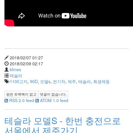
Notices
Find!
Categories
2018/02/07 01:27
전
2018/02/09 02:17
체
kfmes
264
테슬라
blog
1100고지
,
90D
,
모델s
,
전기차
,
제주
,
테슬라
,
회생제동
40
재
받은 트랙백이 없고
댓글이 없습니다.
미
RSS 2.0 feed
ATOM 1.0 feed
25
PSP
9
테슬라 모델S - 한번 충전으로
음
서울에서 제주가기
악