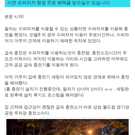
버
시면 슈퍼차저 평생 무료 혜택을 받으실수 있습니다. 
터
로
본문 시작!
노...
필자는 수퍼차저를 이용할 수 있는 상황이면 수퍼차저를 이용해 충
by
전을 했었다. 모델S 의 경우 수퍼차저 이용이 무료이긴하나, 수퍼차
kfmes
저가 거주지 근처에 이용하기 애매한 위치에 있었다.
급속 충전은 수퍼차저를 이용하는것이 충전량, 충전소요시간이 무
조건 이득이다. 하지만 이동하는 거리와 시간을 고려하면 아무래도
근처 공공 급속 충전기를 이용하게 된다.
아직 거주지 집에 충전기 세팅이 되어있지 않은 관계로 밖에서 충전
을 해야했다.
(홈 충전기 설치가 진행중인데, 절차가 산너머 산이다 ㅠㅠ , 세팅완
료 된후에 설치 후기도 포스팅을 해야겠다)
집 근처에 접근성이 괜찮은 급속 충전소가 바로 상암 월드컵 경기장
공영 주차장 충전소이다.