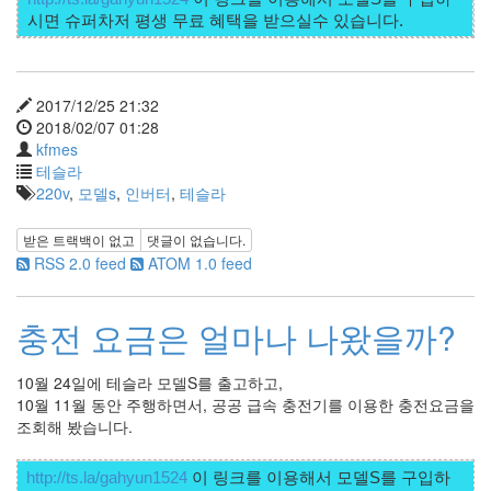
by
kfmes
테
슬
2017/12/25 21:32
라
2018/02/07 01:28
모
kfmes
델
테슬라
S
220v
,
모델s
,
인버터
,
테슬라
캠
퍼
받은 트랙백이 없고
댓글이 없습니다.
모
RSS 2.0 feed
ATOM 1.0 feed
드
by
충전 요금은 얼마나 나왔을까?
kfmes
10월 24일에 테슬라 모델S를 출고하고,
차
10월 11월 동안 주행하면서, 공공 급속 충전기를 이용한 충전요금을
량
조회해 봤습니다.
용
220v
인
http://ts.la/gahyun1524
 이 링크를 이용해서 모델S를 구입하