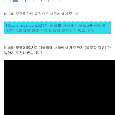
1
코
드
테슬라 모델S 한번 충전으로 서울에서 제주가기
악
보
http://ts.la/gahyun1524
 이 링크를 이용해서 모델S를 구입하
0
시면 슈퍼차저 평생 무료 혜택을 받으실수 있습니다. 
사
진
6
테
테슬라 모델S 90D 로 겨울철에 서울에서 제주까지 (목포항 경유) 가
슬
능한지 도전해봤습니다!
라
23
JaTeOn
40
라
즈
베
리
파
이
0
리