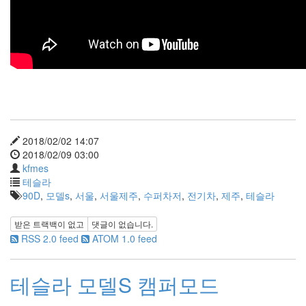
눅
스
40
개
발
72
Android
6
윈
도
2018/02/02 14:07
우
2018/02/09 03:00
5
kfmes
Java
테슬라
28
90D
,
모델s
,
서울
,
서울제주
,
수퍼차저
,
전기차
,
제주
,
테슬라
C,C++
6
받은 트랙백이 없고
댓글이 없습니다.
Assembly
RSS 2.0 feed
ATOM 1.0 feed
1
PHP
0
테슬라 모델S 캠퍼모드
HTML,JS
3