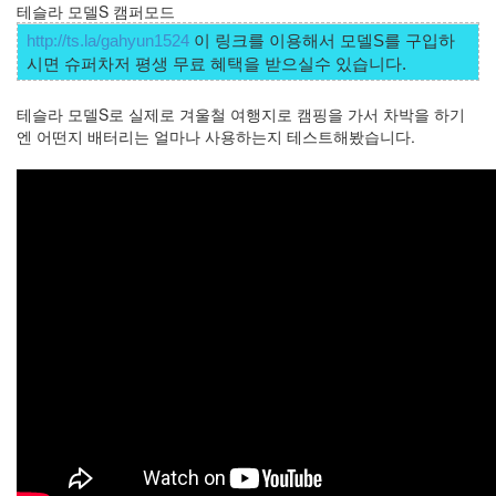
eclipse
테슬라 모델S 캠퍼모드
1
http://ts.la/gahyun1524
 이 링크를 이용해서 모델S를 구입하
psp
시면 슈퍼차저 평생 무료 혜택을 받으실수 있습니다. 
4
삽
테슬라 모델S로 실제로 겨울철 여행지로 캠핑을 가서 차박을 하기
질
엔 어떤지 배터리는 얼마나 사용하는지 테스트해봤습니다.
5
기
타
0
메
모
13
행
사
1
경
영
3
지
름
3