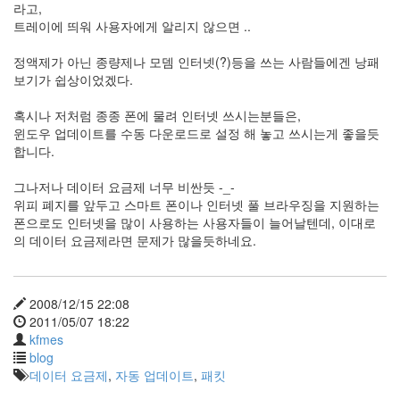
1
라고,
코
트레이에 띄워 사용자에게 알리지 않으면 ..
드
악
정액제가 아닌 종량제나 모뎀 인터넷(?)등을 쓰는 사람들에겐 낭패
보
보기가 쉽상이었겠다.
0
사
혹시나 저처럼 종종 폰에 물려 인터넷 쓰시는분들은,
진
윈도우 업데이트를 수동 다운로드로 설정 해 놓고 쓰시는게 좋을듯
6
합니다.
테
슬
그나저나 데이터 요금제 너무 비싼듯 -_-
라
위피 폐지를 앞두고 스마트 폰이나 인터넷 풀 브라우징을 지원하는
23
폰으로도 인터넷을 많이 사용하는 사용자들이 늘어날텐데, 이대로
JaTeOn
의 데이터 요금제라면 문제가 많을듯하네요.
40
라
즈
2008/12/15 22:08
베
2011/05/07 18:22
리
kfmes
파
blog
이
데이터 요금제
,
자동 업데이트
,
패킷
0
리