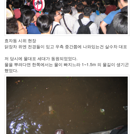
효자동 시위 현장
닭장차 위엔 전경들이 있고 우측 중간쯤에 나와있는건 살수차 대포
저 당시에 물대포 세대가 동원되었었다.
물을 뿌려다면 한쪽에서는 물이 빠지느라 1~1.5m 의 물길이 생기곤
했었다.