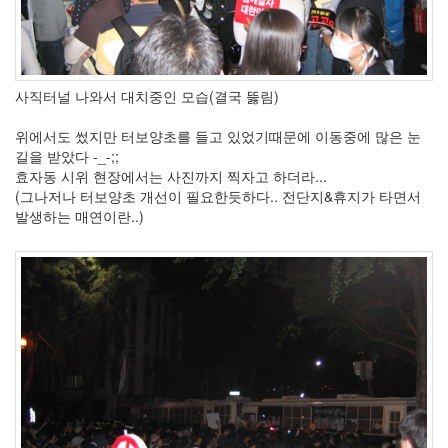
사직터널 나와서 대치중인 모습(결국 뚫림)
위에서도 썼지만 터보양초를 들고 있었기때문에 이동중에 많은 눈
길을 받았다 -_-;;
효자동 시위 현장에서는 사진까지 찍자고 하더라...
(그나저나 터보양초 개선이 필요한듯하다.. 전단지&휴지가 타면서
발생하는 매연이란..)