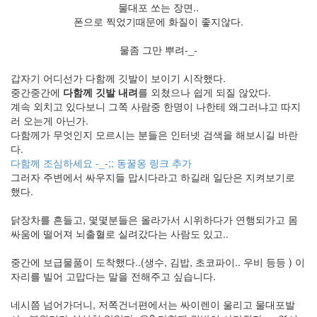
물대포 쏘는 장면..
폰으로 찍었기때문에 화질이 좋지않다.
물좀 그만 뿌려-_-
갑자기 어디선가 다함께 깃발이 보이기 시작했다.
중간중간에
다함께 깃발 내려
를 외쳤으나 쉽게 되질 않았다.
계속 외치고 있다보니 그쪽 사람중 한명이 나한테 왜그러냐고 따지
러 오는게 아닌가.
다함께가 무엇인지 모르시는 분들은 인터넷 검색을 해보시길 바란
다.
다함께 조심하세요 -_-;; 동꿀옹 링크 추가
그러자 주변에서 싸우지들 맙시다라고 하길래 일단은 지켜보기로
했다.
닭장차를 흔들고, 몇몇분들은 올라가서 시위하다가 연행되가고 몸
싸움에 떨어져 뇌출혈로 실려갔다는 사람도 있고..
중간에 보급물품이 도착했다..(생수, 김밥, 초코파이.. 우비 등등 ) 이
자리를 빌어 고맙다는 말을 전해주고 싶습니다.
네시쯤 넘어가더니, 저쪽건너편에서는 싸이렌이 울리고 물대포발