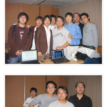
S
-
제
주
도
11...
by
kfmes
테
슬
라
모
델
S
-
한
번
충
전...