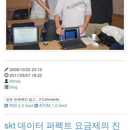
by
kfmes
테
슬
라
모
델
S
캠
퍼
모
2008/10/20 23:10
드
2011/05/07 18:22
kfmes
by
blog
kfmes
받은 트랙백이 없고
3
Comments
차
RSS 2.0 feed
ATOM 1.0 feed
량
용
220v
skt 데이터 퍼펙트 요금제의 진
인