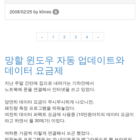
눅
스
2008/02/25
by kfmes
9
OpenSource
Swing
Release
«
1
2
3
4
»
SWT
화
이
망할 윈도우 자동 업데이트와
트
데이터 요금제
보
드
자
지난 주말 간만에 집으로 내려가는 기차안에서
바
노트북에 폰을 연결해서 인터넷을 쓰고 있었다.
pspsdk
당연히 데이터 요금이 무시무시하게 나오니깐,
차
패킷량 측정 프로그램을 띄워놓았다.
데
여전히 데이터 퍼펙트 요금제 사용중 (10만원어치의 데이터 요금이
모
라고 하면서 월 30메가) 이었다.
아
답
여하튼 가끔씩 이렇게 연결해서 쓰곤 했었다 .
터
띄워놓은 프로그램은 irc 와 네이트온과 백그라운드로 웹 브라우저