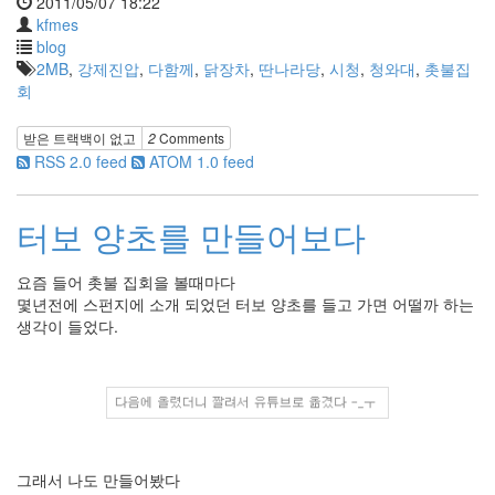
2011/05/07 18:22
kfmes
blog
2MB
,
강제진압
,
다함께
,
닭장차
,
딴나라당
,
시청
,
청와대
,
촛불집
회
받은 트랙백이 없고
2
Comments
RSS 2.0 feed
ATOM 1.0 feed
터보 양초를 만들어보다
요즘 들어 촛불 집회을 볼때마다
몇년전에 스펀지에 소개 되었던 터보 양초를 들고 가면 어떨까 하는
생각이 들었다.
그래서 나도 만들어봤다