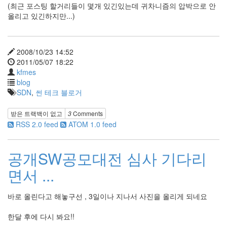
eclipse
(최근 포스팅 할거리들이 몇개 있긴있는데 귀차니즘의 압박으로 안
1
올리고 있긴하지만...)
psp
4
삽
2008/10/23 14:52
질
2011/05/07 18:22
5
kfmes
기
blog
타
SDN
,
썬 테크 블로거
0
메
모
받은 트랙백이 없고
3
Comments
13
RSS 2.0 feed
ATOM 1.0 feed
행
사
공개SW공모대전 심사 기다리
1
경
면서 ...
영
3
지
바로 올린다고 해놓구선 , 3일이나 지나서 사진을 올리게 되네요
름
3
한달 후에 다시 봐요!!