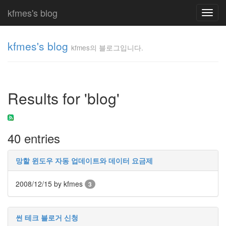
kfmes's blog
Toggl
navig
kfmes's blog
kfmes의 블로그입니다.
kfmes
의 블
로그
Results for 'blog'
입니
다.
kfmes
40 entries
Tag
Cloud
망할 윈도우 자동 업데이트와 데이터 요금제
kfmes
2008/12/15
by kfmes
3
JateON
테
썬 테크 블로거 신청
슬