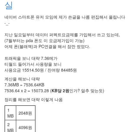
버
실
터
로
네이버 스마트폰 유저 모임에 제가 쓴글을 나름 편집해서 올립니다
노...
-_-
by
지난 일요일부터 데이터 퍼펙트요금제를 가입해서 쓰고 있는데,
kfmes
(7월부터는 pda 폰도 이 요금제가입이 가능)
어제 폰(블래잭)과 PC연결을 해서 잠깐 썼었다.
트래픽을 보니 대략 7.36메가
티월드 들어가서 사용량을 보니
사용요금 15514.50원 / 잔여량 84485원
계산을 해보니 대략
7.36MB = 7536.64KB
7536.64 x 2 = 15073.28 (
KB당 2원
인가? 얼추 맞는듯)
정리를 해보면 대략 이렇게 나옴
1
2048원
MB
2
4096원
MB