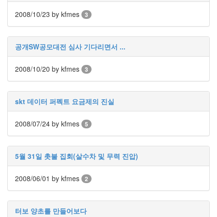
라
2008/10/23
by kfmes
3
Java
자
공개SW공모대전 심사 기다리면서 ...
테
온
2008/10/20
by kfmes
3
모
델
skt 데이터 퍼펙트 요금제의 진실
s
전
2008/07/24
by kfmes
5
기
차
5월 31일 촛불 집회(살수차 및 무력 진압)
ubuntu
PSP
2008/06/01
by kfmes
2
Linux
90D
터보 양초를 만들어보다
ACECOMBAT