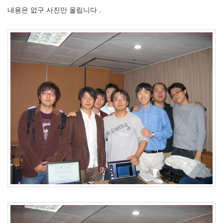
내용은 없구 사진만 올립니다 .
Recent
Posts
전
기
차
충
전
요
금
제
알
뜰...
by
kfmes
테
슬
라
모
델