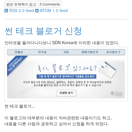
눅
받은 트랙백이 없고
3
Comments
스
RSS 2.0 feed
ATOM 1.0 feed
40
개
썬 테크 블로거 신청
발
72
Android
인터넷을 돌아다니다보니 SDN Korea에 이러한 내용이 있었다.
6
윈
도
우
5
Java
28
C,C++
6
Assembly
1
썬 테크 블로거...
PHP
0
이 블로그의 대부분의 내용이 자바관련된 내용이기도 하고,
HTML,JS
내용을 다른 사람과 공유하고 싶어서 신청을 하게 되었다.
3