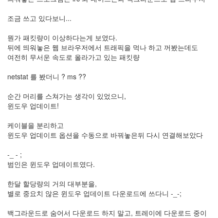
Notices
조금 쓰고 있다보니...
뭔가 패킷량이 이상하다는게 보였다.
뒤에 띄워놓은 웹 브라우저에서 트래픽을 먹나 하고 꺼봤는데도
여전히 무서운 속도로 올라가고 있는 패킷량
Find!
netstat 를 봤더니 ? ms ??
Categories
순간 머리를 스쳐가는 생각이 있었으니,
전
윈도우 업데이트!
체
264
케이블을 분리하고
blog
윈도우 업데이트 옵션을 수동으로 바꿔놓은뒤 다시 연결해보았다
40
재
-_ - ;
미
범인은 윈도우 업데이트였다.
25
PSP
한달 할당량의 거의 대부분을,
9
별로 중요치 않은 윈도우 업데이트 다운로드에 쓰다니 -_-;
음
악
백그라운드로 숨어서 다운로드 하지 말고, 트레이에 다운로드 중이