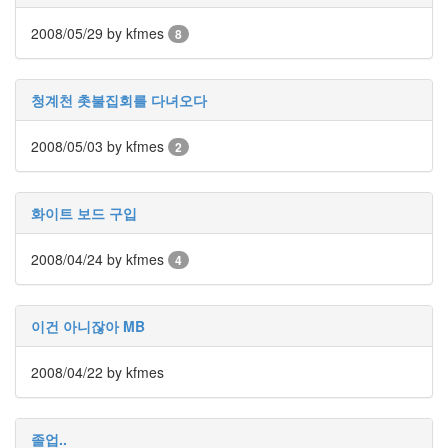
X
2008/05/29
by kfmes
8
nateon
ghackfair
FLIT
청계천 촛불집회를 다녀오다
모
델
2008/05/03
by kfmes
2
3
play
movie
화이트 보드 구입
Eclipse
네
2008/04/24
by kfmes
4
이
트
온
이건 아니잖아 MB
android
차
2008/04/22
by kfmes
데
모
리
졸업..