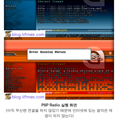
눅
스
40
개
발
72
Android
6
윈
도
우
5
Java
28
C,C++
6
Assembly
1
PHP
0
PSP Radio 실행 화면
HTML,JS
(아직 무선랜 연결을 하지 않았기 때문에 인터넷에 있는 음악은 재
3
생이 되지 않는다)