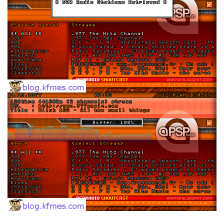
버
터
로
노...
by
kfmes