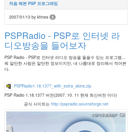
눅
처음 해본 PSP 프로그래밍
스
OpenSource
2007/01/13
by kfmes
3
Swing
Release
PSPRadio - PSP로 인터넷 라
SWT
디오방송을 들어보자
화
이
PSP Radio - PSP로 인터넷 라디오 방송을 들을수 있는 프로그램...
트
뭐 알만한 사람은 알만한 정보이지만, 내 나름대로 정리해서 적어본
보
다.
드
자
바
PSPRadio1.18.1377_with_extra_skins.zip
pspsdk
PSP Radio 1.18.1377 버전(2007. 10. 11 현재 최신버전 이다)
차
공식 사이트는
http://pspradio.sourceforge.net
데
모
아
답
터