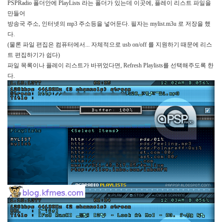
PSPRadio
폴더안에
PlayLists
라는 폴더가 있는데 이곳에
,
플레이 리스트 파일을
만들어
방송국 주소
,
인터넷의
mp3
주소등을 넣어둔다
.
필자는
mylist.m3u
로 저장을 했
다
.
(
물론 파일 편집은 컴퓨터에서
...
자체적으로
usb on/off
를 지원하기 때문에 리스
트 편집하기가 쉽다
)
파일 목록이나 플레이 리스트가 바뀌었다면
, Refresh Playlists
를 선택해주도록 한
다
.