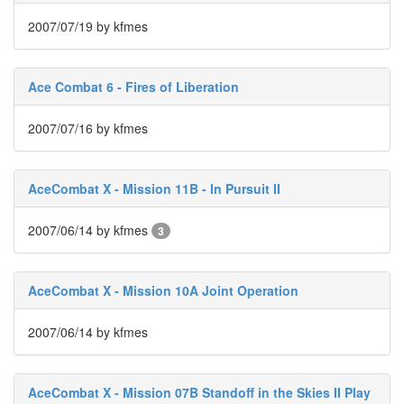
라
2007/07/19
by kfmes
Java
자
Ace Combat 6 - Fires of Liberation
테
온
2007/07/16
by kfmes
모
델
AceCombat X - Mission 11B - In Pursuit II
s
전
2007/06/14
by kfmes
3
기
차
AceCombat X - Mission 10A Joint Operation
ubuntu
PSP
2007/06/14
by kfmes
Linux
90D
AceCombat X - Mission 07B Standoff in the Skies II Play
ACECOMBAT