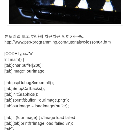
튜토리얼 보고 하나씩 차근차근 익혀가는중...
http://www.psp-programming.com/tutorials/c/lesson04.htm
[CODE type="c"]
int main() {
[tab]char buffer[200];
[tab]Image* ourImage;
[tab]pspDebugScreenInit();
[tab]SetupCallbacks();
[tab]initGraphics();
[tab]sprintf(buffer, "ourImage.png");
[tab]ourImage = loadImage(buffer);
[tab]if (!ourImage) { //Image load failed
[tab][tab]printf("Image load failed!\n");
[tab]}