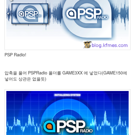
Notices
Find!
Categories
PSP Radio!
전
체
압축을 풀어 PSPRadio 폴더를 GAME3XX 에 넣었다(GAME150에
264
넣어도 상관은 없을듯)
blog
40
재
미
25
PSP
9
음
악