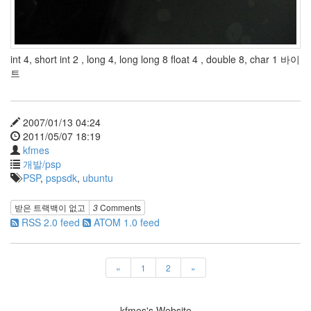
int 4, short int 2 , long 4, long long 8 float 4 , double 8, char 1 바이
트
2007/01/13 04:24
2011/05/07 18:19
kfmes
개발/psp
PSP
,
pspsdk
,
ubuntu
받은 트랙백이 없고
3
Comments
RSS 2.0 feed
ATOM 1.0 feed
«
1
2
»
kfmes's Website