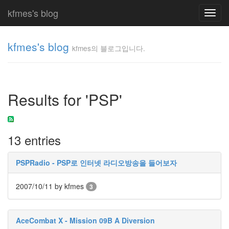
kfmes's blog
Toggl
navig
kfmes's blog
kfmes의 블로그입니다.
kfmes
의 블
로그
Results for 'PSP'
입니
다.
kfmes
13 entries
Tag
Cloud
PSPRadio - PSP로 인터넷 라디오방송을 들어보자
kfmes
2007/10/11
by kfmes
3
JateON
테
AceCombat X - Mission 09B A Diversion
슬