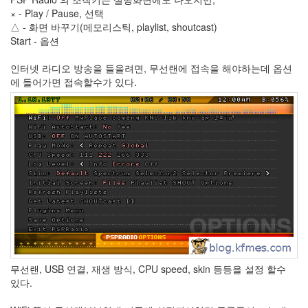
× - Play / Pause, 선택
Recent
△ - 화면 바꾸기(메모리스틱, playlist, shoutcast)
Posts
Start - 옵션
전
인터넷 라디오 방송을 들을려면, 무선랜에 접속을 해야하는데 옵션
기
에 들어가면 접속할수가 있다.
차
충
전
요
금
제
알
뜰...
by
kfmes
테
슬
무선랜, USB 연결, 재생 방식, CPU speed, skin 등등을 설정 할수
라
있다.
모
델