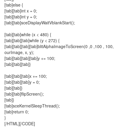
[tab]else {
[tab][tab]int x = 0;
[tab][tab]int y = 0;
[tab][tab]sceDisplayWaitVblankStart();
[tab][tab]while (x < 480) {
[tab][tab][tab]while (y < 272) {
[tab][tab][tab][tab]blitAlphaImageToScreen(0 ,0 ,100 , 100,
ourImage, x, y);
[tab][tab][tab][tab]y += 100;
[tab][tab][tab]}
[tab][tab][tab]x += 100;
[tab][tab][tab]y = 0;
[tab][tab]}
[tab][tab]flipScreen();
[tab]}
[tab]sceKernelSleepThread();
[tab]return 0;
}
[/HTML][/CODE]