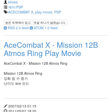
kfmes
재미/PSP
ACECOMBAT X
,
play movie
,
PSP
받은 트랙백이 없고
댓글
하나
가 달렸습니다.
RSS 2.0 feed
ATOM 1.0 feed
AceCombat X - Mission 12B
Atmos Ring Play Movie
AceCombat X - Mission 12B Atmos Ring
Mission 12B Atmos Ring
강화 빔 수 증가
난이도 ace 모드
2007/02/13 01:15
2011/05/07 18:20