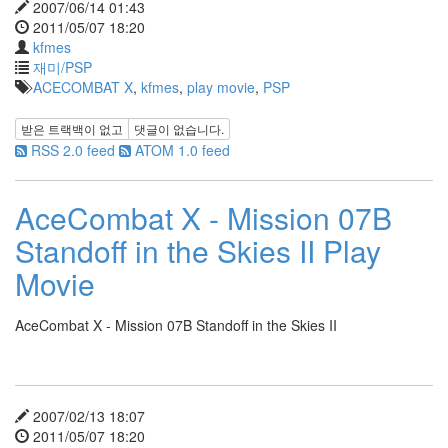
2007/06/14 01:43
2011/05/07 18:20
kfmes
재미/PSP
ACECOMBAT X
,
kfmes
,
play movie
,
PSP
받은 트랙백이 없고
댓글이 없습니다.
RSS 2.0 feed
ATOM 1.0 feed
AceCombat X - Mission 07B
Standoff in the Skies II Play
Movie
AceCombat X - Mission 07B Standoff in the Skies II
2007/02/13 18:07
2011/05/07 18:20