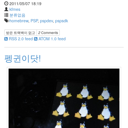
2011/05/07 18:19
kfmes
분류없음
homebrew
,
PSP
,
pspdev
,
pspsdk
받은 트랙백이 없고
2
Comments
RSS 2.0 feed
ATOM 1.0 feed
펭귄이닷!