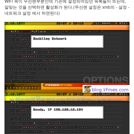
WiFi 쪽이 무선랜부분인데 기존에 설정되어있던 목록들이 뜨는데,
S
알맞는 것을 선택하면 활성화가 된다.(무선랜 설정은 xmb의 - 설정 -
-
네트워크 설정 에서 하면된다)
제
주
도
11...
by
kfmes
테
슬
라
모
델
S
-
한
번
충
전...