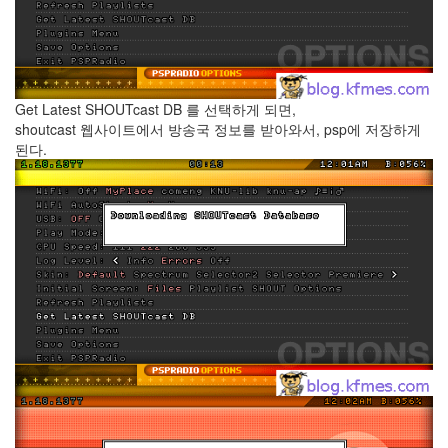
by
kfmes
테
슬
라
Get Latest SHOUTcast DB 를 선택하게 되면,
모
shoutcast 웹사이트에서 방송국 정보를 받아와서, psp에 저장하게
델
된다.
S
캠
퍼
모
드
by
kfmes
차
량
용
220v
인