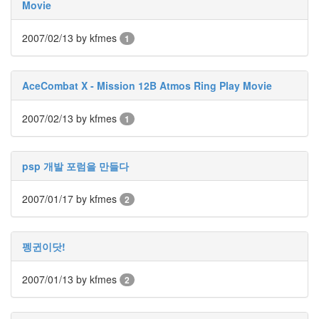
Movie
X
nateon
2007/02/13
by kfmes
1
ghackfair
FLIT
모
AceCombat X - Mission 12B Atmos Ring Play Movie
델
3
2007/02/13
by kfmes
1
play
movie
Eclipse
psp 개발 포럼을 만들다
네
이
2007/01/17
by kfmes
2
트
온
android
펭귄이닷!
차
데
2007/01/13
by kfmes
2
모
리