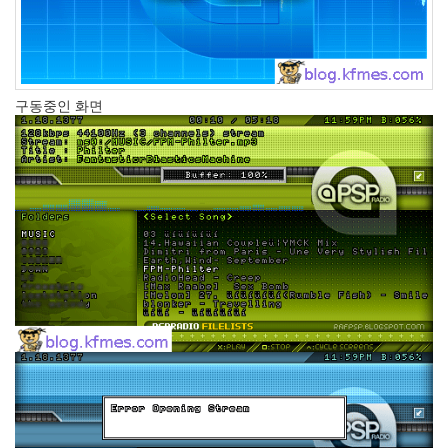
1
코
드
악
보
0
구동중인 화면
사
진
6
테
슬
라
23
JaTeOn
40
라
즈
베
리
파
이
0
리