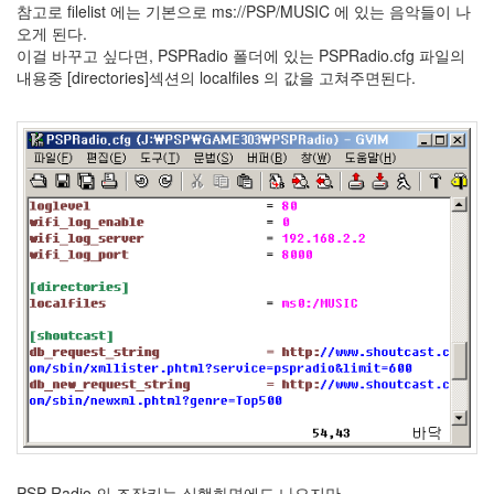
eclipse
참고로 filelist 에는 기본으로 ms://PSP/MUSIC 에 있는 음악들이 나
1
오게 된다.
psp
이걸 바꾸고 싶다면, PSPRadio 폴더에 있는 PSPRadio.cfg 파일의
4
내용중 [directories]섹션의 localfiles 의 값을 고쳐주면된다.
삽
질
5
기
타
0
메
모
13
행
사
1
경
영
3
지
름
3
PSP Radio 의 조작키는 실행화면에도 나오지만,