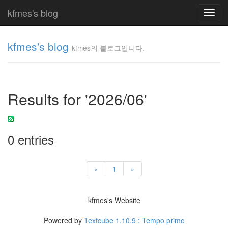
kfmes's blog
Toggl
navig
kfmes's blog
kfmes의 블로그입니다.
kfmes
의 블
로그
Results for '2026/06'
입니
다.
kfmes
0 entries
Tag
Cloud
«
1
»
kfmes
JateON
kfmes's Website
테
Powered by
Textcube 1.10.9 : Tempo primo
슬