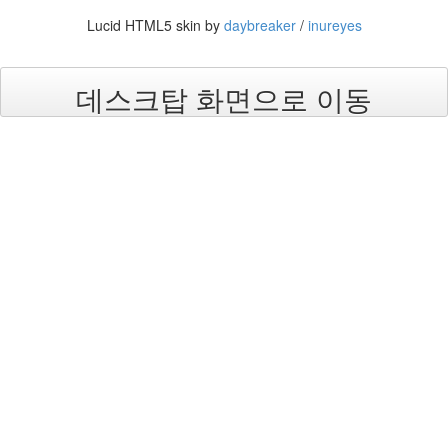
라
Lucid HTML5 skin by
daybreaker
/
inureyes
Java
자
데스크탑 화면으로 이동
테
온
모
델
s
전
기
차
ubuntu
PSP
Linux
90D
ACECOMBAT