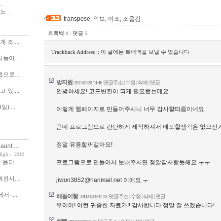
.
....
transpose
,
악보
,
이조
,
조옮김
트랙백
:
댓글
0
5
조....
Trackback Address :: 이 글에는 트랙백을 보낼 수 없습니다
어....
로....
방지원
댓글주소
|
수정 | 삭제
|
댓글
2011/01/20 14:46
있....
안녕하세요! 코드변환이 되게 필요했는데요
)....
이렇게 웹페이지로 만들어주시니 너무 감사할따름이네요
근데 프로그램으로 간단하게 제작하셔서 배포할생각은 없으신가
정말 유용할꺼같아요!
nt....
h...
2010
프로그램으로 만들어서 보내주시면 정말감사할듯해요 ㅜㅜ
 올더....
시....
jiwon3852@hanmail.net
이에요 ㅜ
서-....
해돌이형
댓글주소
|
수정 | 삭제
|
댓글
2011/07/09 12:33
우어어! 이런 귀중한 자료가!! 감사합니다 정말 잘 쓰겠습니다!