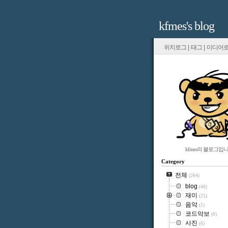
kfmes's blog
위치로그
|
태그
|
미디어
kfmes의 블로그입니
Category
전체
(264)
blog
(40)
재미
(25)
음악
(1)
코드악보
(0)
사진
(6)