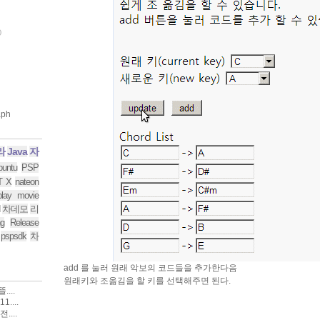
)
라
Java
자
buntu
PSP
T X
nateon
play movie
차데모
리
g
Release
pspsdk
차
add 를 눌러 원래 악보의 코드들을 추가한다음
원래키와 조옮김을 할 키를 선택해주면 된다.
...
....
....