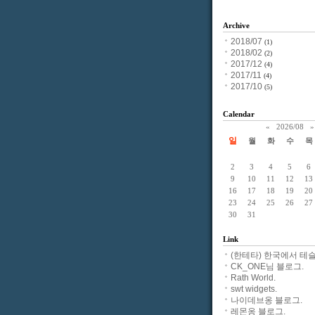
Archive
2018/07
(1)
2018/02
(2)
2017/12
(4)
2017/11
(4)
2017/10
(5)
Calendar
«
2026/08
»
일
월
화
수
목
2
3
4
5
6
9
10
11
12
13
16
17
18
19
20
23
24
25
26
27
30
31
Link
(한테타) 한국에서 테슬
CK_ONE님 블로그.
Rath World.
swt widgets.
나이데브옹 블로그.
레몬옹 블로그.