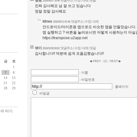
삥뻥
댓글주소
|
수정 | 삭제
|
댓글
2018/06/07 20:49
진짜 감사해요 넘 잘 쓰고 있습니다
정말 정말 감사해요
kfmes
댓글주소
|
수정 | 삭제
2018/06/12 01:46
안드로이드/아이폰용 앱으로도 비슷한 앱을 만들었습니다.
앱 실행하고 ? 버튼을 눌러보시면 어떻게 사용하는지 아실
https://transpose.u2app.net
뷰이
댓글주소
|
수정 | 삭제
|
댓글
2024/10/28 00:02
감사합니다!! 덕분에 쉽게 조옮김했습니다!!
◀ PREV
:
[
1
]
:
NEXT ▶
금
토
1
: 이름
7
8
14
15
: 비밀번호
21
22
: 홈페이지
28
29
비밀글
라 타기.