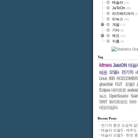
테슬라
(23)
JaTeOn
(40)
라즈베리파이
(0
리눅스
(40)
개발
(72)
기타
(0)
메모
(13)
지름
(3)
Tag
kfmes
JateON
테슬
모델s
전기차
u
테온
Linux
90D
ACECOMBA
ghackfair
FLIT
모델3
Eclipse
네이트온
android
OpenSource
Swin
눅스
SWT
화이트보드
자바
데모아답터
Recent Posts
전기차 충전 요금제 알뜰.
테슬라 모델S - 제주도 11
테슬라 모델S - 한번 충전