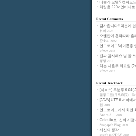
테슬라 모델S 캠퍼모드
차량용 220v 인버터로 노
Recent Comments
감사합니다!! 덕분에 쉽게 
뷰이
2024
오랜만에 흔적따라 흘러들
준호씨
2022
안드로이드/아이폰용 앱으
kfmes
2018
진짜 감사해요 넘 잘 쓰고 
삥뻥
2018
차는 다음주 화요일 (24일
kfmes
2017
Recent Trackback
[리눅스] 우분투 9.04( Jau
월풍도원(月風道院) - Delig
[JAVA] UTF-8 서버에서
웹
2010
안드로이드에서 화면 회전
Android ...
2009
Celestia로 -신의 시점에
Suapapa's Blog
2009
세신의 생각.
sesin's me2DAY
2008