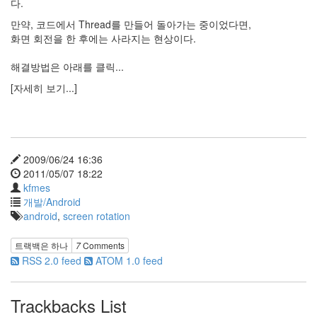
다.
라
만약, 코드에서 Thread를 만들어 돌아가는 중이었다면,
Java
화면 회전을 한 후에는 사라지는 현상이다.
자
해결방법은 아래를 클릭...
테
[자세히 보기...]
온
모
델
s
2009/06/24 16:36
2011/05/07 18:22
전
kfmes
기
개발/Android
차
android
,
screen rotation
ubuntu
트랙백은
하나
7
Comments
PSP
RSS 2.0 feed
ATOM 1.0 feed
Linux
90D
Trackbacks List
ACECOMBAT