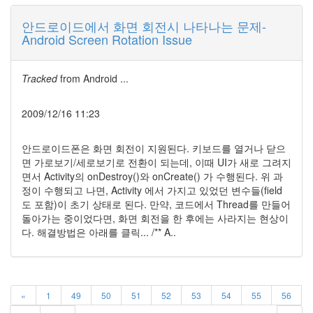
X
안드로이드에서 화면 회전시 나타나는 문제-
nateon
Android Screen Rotation Issue
ghackfair
FLIT
Tracked
from
Android ...
모
델
3
2009/12/16 11:23
play
movie
안드로이드폰은 화면 회전이 지원된다. 키보드를 열거나 닫으
Eclipse
면 가로보기/세로보기로 전환이 되는데, 이때 UI가 새로 그려지
면서 Activity의 onDestroy()와 onCreate() 가 수행된다. 위 과
네
정이 수행되고 나면, Activity 에서 가지고 있었던 변수들(field
이
도 포함)이 초기 상태로 된다. 만약, 코드에서 Thread를 만들어
트
돌아가는 중이었다면, 화면 회전을 한 후에는 사라지는 현상이
온
다. 해결방법은 아래를 클릭... /** A..
android
차
데
모
«
1
49
50
51
52
53
54
55
56
리