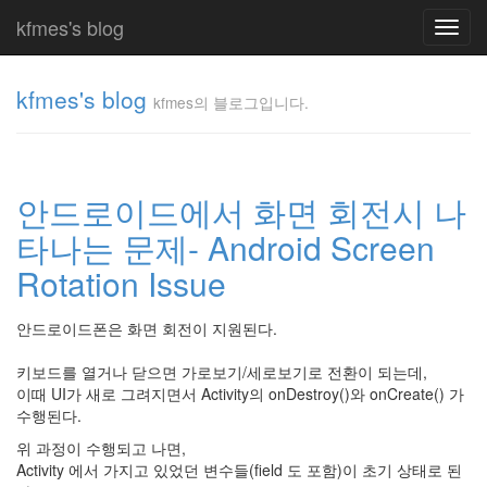
kfmes's blog
Toggl
navig
kfmes's blog
kfmes의 블로그입니다.
kfmes
의 블
로그
안드로이드에서 화면 회전시 나
입니
다.
타나는 문제- Android Screen
kfmes
Rotation Issue
Tag
안드로이드폰은 화면 회전이 지원된다.
Cloud
kfmes
키보드를 열거나 닫으면 가로보기/세로보기로 전환이 되는데,
이때 UI가 새로 그려지면서 Activity의 onDestroy()와 onCreate() 가
JateON
수행된다.
위 과정이 수행되고 나면,
테
Activity 에서 가지고 있었던 변수들(field 도 포함)이 초기 상태로 된
슬