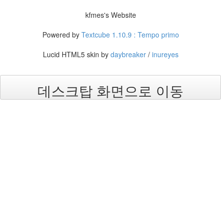
eclipse
1
kfmes's Website
psp
4
Powered by
Textcube 1.10.9 : Tempo primo
삽
질
Lucid HTML5 skin by
daybreaker
/
inureyes
5
기
타
데스크탑 화면으로 이동
0
메
모
13
행
사
1
경
영
3
지
름
3