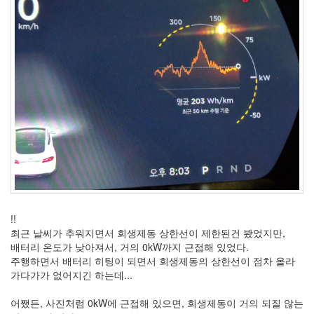
Notices
Find!
Categories
전
체
264
blog
40
재
!!
미
최근 날씨가 추워지면서 회생제동 상한선이 제한된건 봤었지만,
25
배터리 온도가 낮아져서, 거의 0kW까지 근접해 있었다.
PSP
주행하면서 배터리 히팅이 되면서 회생제동의 상한선이 점차 올라
9
가다가가 없어지긴 하는데...
음
악
어쨌든, 사진처럼 0kW에 근접해 있으면, 회생제동이 거의 되질 않는