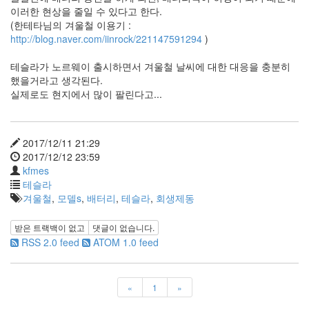
눅
이러한 현상을 줄일 수 있다고 한다.
스
(한테타님의 겨울철 이용기 :
40
http://blog.naver.com/iinrock/221147591294
)
개
발
테슬라가 노르웨이 출시하면서 겨울철 날씨에 대한 대응을 충분히
72
했을거라고 생각된다.
Android
실제로도 현지에서 많이 팔린다고...
6
윈
도
2017/12/11 21:29
우
2017/12/12 23:59
5
kfmes
Java
테슬라
28
겨울철
,
모델s
,
배터리
,
테슬라
,
회생제동
C,C++
6
받은 트랙백이 없고
댓글이 없습니다.
Assembly
RSS 2.0 feed
ATOM 1.0 feed
1
PHP
0
HTML,JS
«
1
»
3