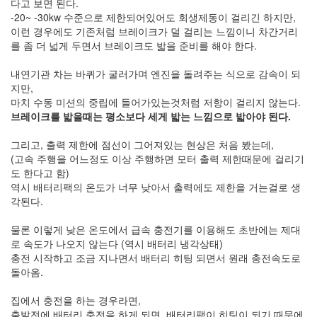
1
다고 보면 된다.
코
-20~ -30kw 수준으로 제한되어있어도 회생제동이 걸리긴 하지만,
드
이런 경우에도 기존처럼 브레이크가 덜 걸리는 느낌이니 차간거리
악
를 좀 더 넓게 두면서 브레이크도 밟을 준비를 해야 한다.
보
0
내연기관 차는 바퀴가 굴러가며 엔진을 돌려주는 식으로 감속이 되
사
지만,
진
마치 수동 미션의 중립에 들어가있는것처럼 저항이 걸리지 않는다.
6
브레이크를 밟을때는 평소보다 세게 밟는 느낌으로 밟아야 된다.
테
슬
그리고, 출력 제한에 점선이 그어져있는 현상은 처음 봤는데,
라
(고속 주행을 어느정도 이상 주행하면 모터 출력 제한때문에 걸리기
23
도 한다고 함)
JaTeOn
역시 배터리팩의 온도가 너무 낮아서 출력에도 제한을 거는걸로 생
40
각된다.
라
즈
물론 이렇게 낮은 온도에서 급속 충전기를 이용해도 초반에는 제대
베
로 속도가 나오지 않는다 (역시 배터리 냉각상태)
리
충전 시작하고 조금 지나면서 배터리 히팅 되면서 원래 충전속도로
파
돌아옴.
이
0
집에서 충전을 하는 경우라면,
리
출발전에 배터리 충전을 하게 되면, 배터리팩이 히팅이 되기 때문에