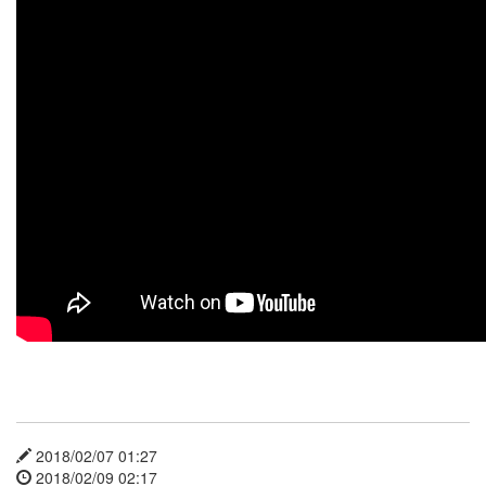
X
nateon
ghackfair
FLIT
모
델
3
play
movie
Eclipse
네
이
트
온
android
차
데
모
2018/02/07 01:27
리
2018/02/09 02:17