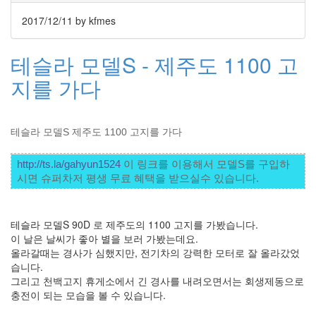
라
2017/12/11
by kfmes
Java
테슬라 모델S - 제주도 1100 고
자
테
지를 가다
온
모
테슬라 모델S 제주도 1100 고지를 가다
델
s
http://ts.la/gahyun1524
 이 링크를 이용해서 모델S를 구입하
전
시면 슈퍼차저 평생 무료 혜택을 받으실수 있습니다. 
기
차
테슬라 모델S 90D 로 제주도의 1100 고지를 가봤습니다.
ubuntu
이 날은 날씨가 좋아 별을 보러 가봤는데요.
올라갈때는 경사가 심했지만, 전기차의 강력한 모터로 잘 올라갔었
PSP
습니다.
Linux
그리고 천백고지 휴게소에서 긴 경사를 내려오면서는 회생제동으로
90D
충전이 되는 모습을 볼 수 있습니다.
ACECOMBAT