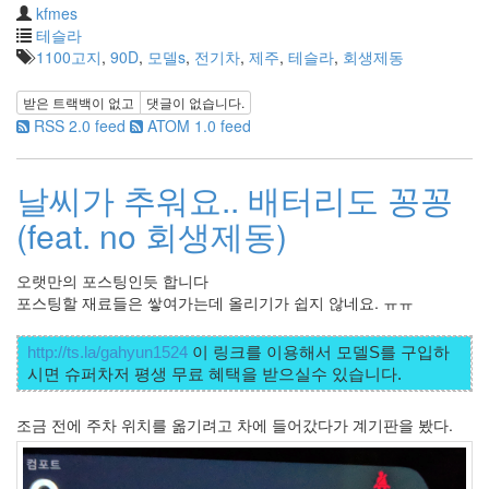
눅
kfmes
스
테슬라
OpenSource
1100고지
,
90D
,
모델s
,
전기차
,
제주
,
테슬라
,
회생제동
Swing
받은 트랙백이 없고
댓글이 없습니다.
Release
RSS 2.0 feed
ATOM 1.0 feed
SWT
화
날씨가 추워요.. 배터리도 꽁꽁
이
트
(feat. no 회생제동)
보
드
오랫만의 포스팅인듯 합니다
자
포스팅할 재료들은 쌓여가는데 올리기가 쉽지 않네요. ㅠㅠ
바
pspsdk
http://ts.la/gahyun1524
 이 링크를 이용해서 모델S를 구입하
차
데
모
조금 전에 주차 위치를 옮기려고 차에 들어갔다가 계기판을 봤다.
아
답
터