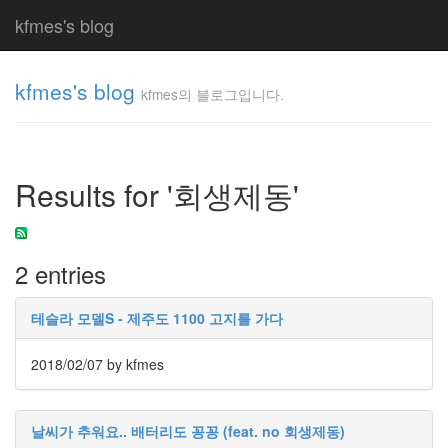
kfmes's blog
kfmes's blog
kfmes의 블로그입니다.
kfmes
의 블
로그
Results for '회생제동'
입니
다.
kfmes
2 entries
Tag
Cloud
테슬라 모델S - 제주도 1100 고지를 가다
kfmes
2018/02/07
by kfmes
JateON
테
날씨가 추워요.. 배터리도 꽁꽁 (feat. no 회생제동)
슬