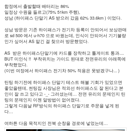
합정에서 출발할때 배터리는 86%  
Notices
일정상 수원을 들르고(75% 51km 주행), 
성남 (하이패스 단말기 AS 받으러 갔음 62% 33.6km ) 이었다. 
성남 방문은 기존 하이패스가 전기차 등록이 안되어서 보상판매
로 sd 500 에서 u-h70 으로 바꿨는데, 인식이 안되어서 기기불량
Find!
인가 싶어서 AS 맡긴 걸 찾으러 방문했었다. 
Categories
AS  받은 하이패스단말기에 카드를 장착하고 톨게이트 통과.... 
BUT 미인식 !!  부착위치는 가이드 된대로 전면유리의 아래쪽에 
전
부착했었다. 
체
(이번 여정에서 하이패스 전기차 50% 적용은 못받겠구나... )
264
blog
틴팅 하기전에 하이패스 단말기 테스트 해볼 기회가 있었으면 
40
좋았을텐데, 썬팅집 사장님은 적외선 하이패스도 잘 된다고 본
재
인이 잘 쓰고 있다고 -_- 그러셨는데… 전면 유리의 문제인지 틴
미
팅의 문제인지 이젠 알방법이 없어졌다.
25
그렇게 다음날 RF방식의 하이패스 단말기로 주문을 넣게 된
PSP
다… 
9
음
여하튼 다음 목적지인 전북 순창을 경로에 넣었는데… 
악