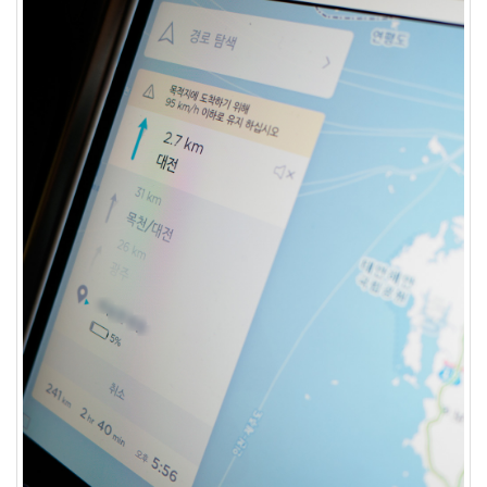
1
코
드
악
보
0
사
진
6
테
슬
라
23
JaTeOn
40
라
즈
베
리
파
이
0
리