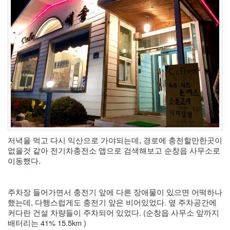
S
-
제
주
도
11...
by
kfmes
테
슬
라
모
저녁을 먹고 다시 익산으로 가야되는데, 경로에 충전할만한곳이 
델
없을것 같아 전기차충전소 앱으로 검색해보고 순창읍 사무소로 
S
이동했다. 
-
한
주차장 들어가면서 충전기 앞에 다른 장애물이 있으면 어떡하나 
번
했는데, 다행스럽게도 충전기 앞은 비어있었다. 옆 주차공간에 
충
커다란 건설 차량들이 주차되어 있었다. (순창읍 사무소 앞까지 
전...
배터리는 41% 15.5km )