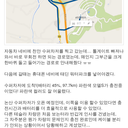
eclipse
1
psp
4
삽
질
5
기
타
자동차 네비에 천안 수퍼차저를 찍고 갔는데… 톨게이트 빠져나
0
와서 바로 우회전 하면 되는 경로였는데, 왜인지 그부근을 크게 
메
한바퀴 돌고 들어가는 경로로 안내해줬다 ㅠㅠ 
모
13
다음에 갈때는 휴대폰 네비에 태딘 워터파크를 넣어야겠다. 
행
사
수퍼차저에 도착!(배터리 45%, 97.7km) 파란색 모델S가 충전중
1
이었다! 파란색 컬러도 잘 어울렸다. 
경
영
논산 수퍼차저가 오픈 예정인데, 이쪽을 이용 할수 있었다면 충
3
전시간과 배터리를 더 효율적으로 사용할 수 있었다. 
지
다른 테슬라 차량은 처음 보는터라 반갑게 인사를 건넸는데, 
름
그 차주분은 뭔가 차량의 문제인지 충전 완료인데 케이블 분리
3
가 안되는 상황이어서 당황해하고 계셨었다…