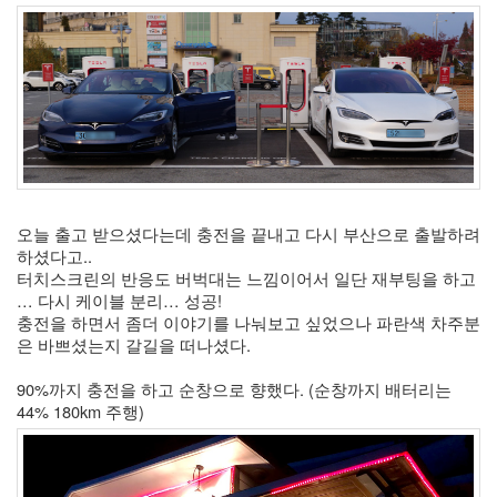
Recent
Posts
전
기
차
충
전
요
금
오늘 출고 받으셨다는데 충전을 끝내고 다시 부산으로 출발하려 
제
하셨다고.. 
알
터치스크린의 반응도 버벅대는 느낌이어서 일단 재부팅을 하고 
뜰...
… 다시 케이블 분리… 성공!
충전을 하면서 좀더 이야기를 나눠보고 싶었으나 파란색 차주분
by
은 바쁘셨는지 갈길을 떠나셨다. 
kfmes
90%까지 충전을 하고 순창으로 향했다. (순창까지 배터리는 
테
44% 180km 주행)
슬
라
모
델