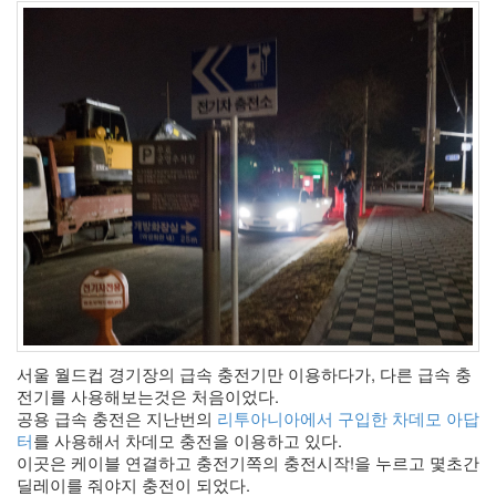
by
kfmes
테
슬
라
모
델
S
캠
퍼
모
드
by
kfmes
서울 월드컵 경기장의 급속 충전기만 이용하다가, 다른 급속 충
차
전기를 사용해보는것은 처음이었다. 
량
공용 급속 충전은 지난번의 
리투아니아에서 구입한 차데모 아답
용
터
를 사용해서 차데모 충전을 이용하고 있다.
220v
이곳은 케이블 연결하고 충전기쪽의 충전시작!을 누르고 몇초간 
인
딜레이를 줘야지 충전이 되었다.