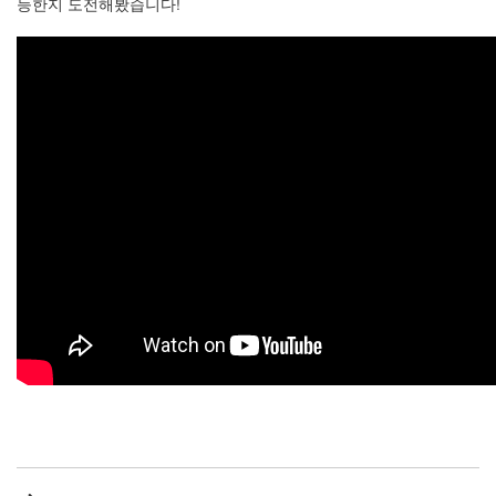
능한지 도전해봤습니다!
X
nateon
ghackfair
FLIT
모
델
3
play
movie
Eclipse
네
이
트
온
android
차
데
모
리