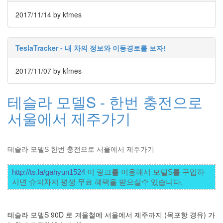
라
2017/11/14
by kfmes
Java
자
TeslaTracker - 내 차의 정보와 이동경로를 보자!
테
온
2017/11/07
by kfmes
모
테슬라 모델S - 한번 충전으로
델
s
서울에서 제주가기
전
기
테슬라 모델S 한번 충전으로 서울에서 제주가기
차
ubuntu
http://ts.la/gahyun1524
 이 링크를 이용해서 모델S를 구입하
PSP
시면 슈퍼차저 평생 무료 혜택을 받으실수 있습니다. 
Linux
90D
테슬라 모델S 90D 로 겨울철에 서울에서 제주까지 (목포항 경유) 가
ACECOMBAT