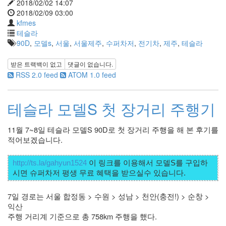
눅
2018/02/02 14:07
스
2018/02/09 03:00
kfmes
OpenSource
테슬라
Swing
90D
,
모델s
,
서울
,
서울제주
,
수퍼차저
,
전기차
,
제주
,
테슬라
Release
SWT
받은 트랙백이 없고
댓글이 없습니다.
RSS 2.0 feed
ATOM 1.0 feed
화
이
트
테슬라 모델S 첫 장거리 주행기
보
드
11월 7~8일 테슬라 모델S 90D로 첫 장거리 주행을 해 본 후기를 
자
적어보겠습니다.
바
pspsdk
http://ts.la/gahyun1524
 이 링크를 이용해서 모델S를 구입하
차
데
모
7일 경로는 서울 합정동 > 수원 > 성남 > 천안(충전!) > 순창 > 
아
익산 
답
주행 거리계 기준으로 총 758km 주행을 했다.
터