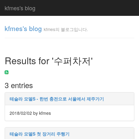
kfmes's blog
kfmes's blog
kfmes의 블로그입니다.
kfmes
의 블
로그
Results for '수퍼차저'
입니
다.
kfmes
3 entries
Tag
Cloud
테슬라 모델S - 한번 충전으로 서울에서 제주가기
kfmes
2018/02/02
by kfmes
JateON
테
테슬라 모델S 첫 장거리 주행기
슬