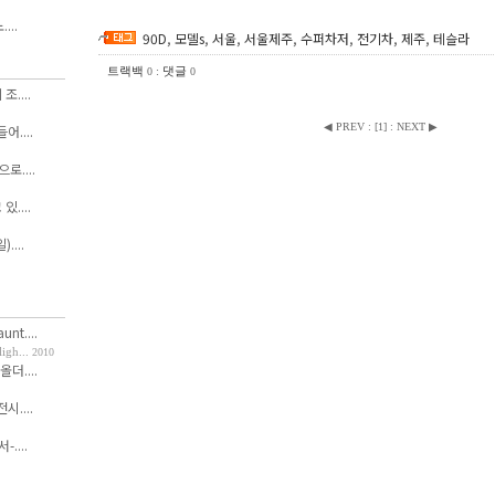
...
90D
,
모델s
,
서울
,
서울제주
,
수퍼차저
,
전기차
,
제주
,
테슬라
트랙백
:
댓글
0
0
....
◀ PREV
:
[
1
]
:
NEXT ▶
....
....
....
....
nt....
h...
2010
올더....
....
....