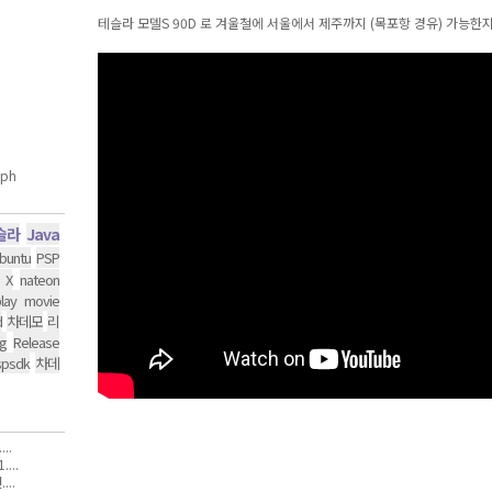
테슬라 모델S 90D 로 겨울철에 서울에서 제주까지 (목포항 경유) 가능한
슬라
Java
buntu
PSP
 X
nateon
lay movie
d
차데모
리
g
Release
spsdk
차데
..
...
..