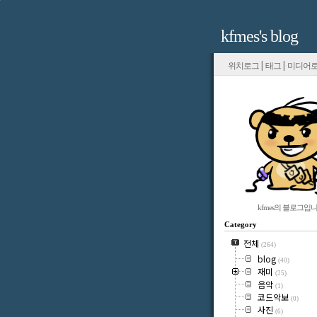
kfmes's blog
|
|
위치로그
태그
미디어
kfmes의 블로그입니
Category
전체
(264)
blog
(40)
재미
(25)
음악
(1)
코드악보
(0)
사진
(6)