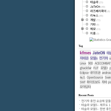
테슬라
(23)
JaTeOn
(40)
라즈베리파이
(0)
리눅스
(40)
개발
(72)
기타
(0)
메모
(13)
지름
(3)
Tag
kfmes
JateON
테
자테온
모델s
전기차
u
Linux
90D
ACECOMBAT
ghackfair
FLIT
모델3
p
Eclipse
네이트온
androi
OpenSource
Swin
눅스
SWT
화이트보드
자바
p
모아답터
Recent Posts
전기차 충전 요금제 알뜰..
테슬라 모델S - 제주도 11.
테슬라 모델S - 한번 충전..