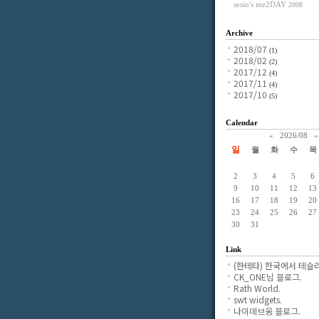
sesin's me2DAY
2008
Archive
2018/07
(1)
2018/02
(2)
2017/12
(4)
2017/11
(4)
2017/10
(5)
Calendar
«
2026/08
»
일
월
화
수
목
2
3
4
5
6
9
10
11
12
13
16
17
18
19
20
23
24
25
26
27
30
31
Link
(한테타) 한국에서 테슬라
CK_ONE님 블로그.
Rath World.
swt widgets.
나이데브옹 블로그.