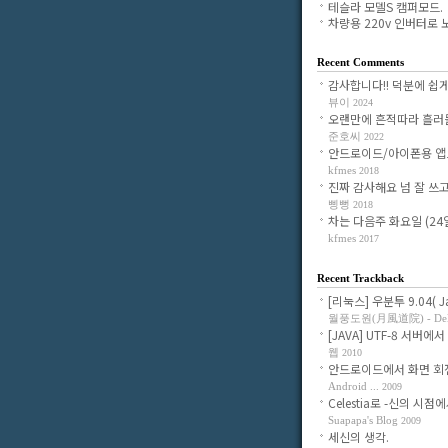
테슬라 모델S 캠퍼모드.
차량용 220v 인버터로 노.
Recent Comments
감사합니다!! 덕분에 쉽게 조
뷰이
2024
오랜만에 흔적따라 흘러들어
준호씨
2022
안드로이드/아이폰용 앱으로
kfmes
2018
진짜 감사해요 넘 잘 쓰고 있
삥뻥
2018
차는 다음주 화요일 (24일)
kfmes
2017
Recent Trackback
[리눅스] 우분투 9.04( Jau
월풍도원(月風道院) - Delig
[JAVA] UTF-8 서버에서 
웹
2010
안드로이드에서 화면 회전시
Android ...
2009
Celestia로 -신의 시점에서-
Suapapa's Blog
2009
세신의 생각.