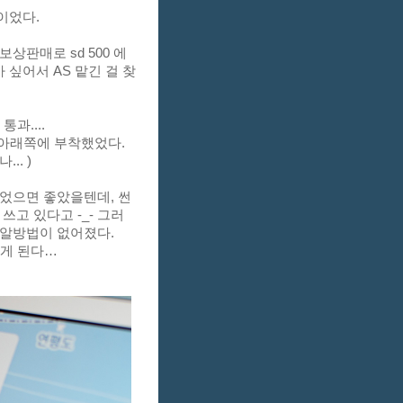
이었다. 
상판매로 sd 500 에
 싶어서 AS 맡긴 걸 찾
.... 
 아래쪽에 부착했었다. 
.. )
었으면 좋았을텐데, 썬
고 있다고 -_- 그러
 알방법이 없어졌다.
게 된다… 