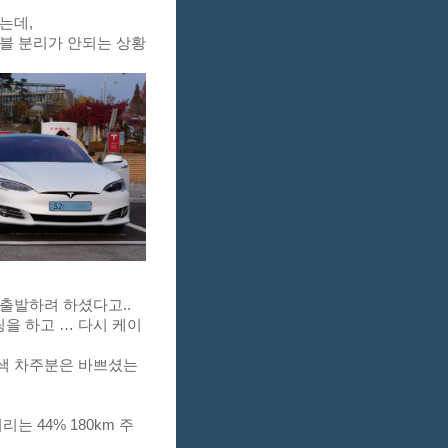
는데, 
블 분리가 안되는 상황
출발하려 하셨다고.. 
을 하고 … 다시 케이
색 차주분은 바쁘셨는
는 44% 180km 주