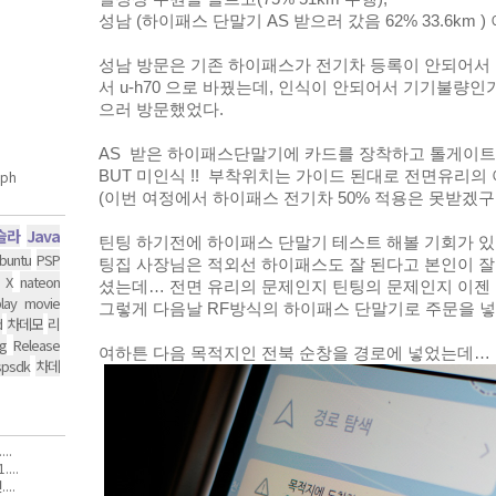
성남 (하이패스 단말기 AS 받으러 갔음 62% 33.6km ) 
성남 방문은 기존 하이패스가 전기차 등록이 안되어서 보
서 u-h70 으로 바꿨는데, 인식이 안되어서 기기불량인가
으러 방문했었다. 
AS  받은 하이패스단말기에 카드를 장착하고 톨게이트 통과
BUT 미인식 !!  부착위치는 가이드 된대로 전면유리의
(이번 여정에서 하이패스 전기차 50% 적용은 못받겠구나.
슬라
Java
틴팅 하기전에 하이패스 단말기 테스트 해볼 기회가 있
buntu
PSP
팅집 사장님은 적외선 하이패스도 잘 된다고 본인이 잘 쓰
 X
nateon
셨는데… 전면 유리의 문제인지 틴팅의 문제인지 이젠
lay movie
그렇게 다음날 RF방식의 하이패스 단말기로 주문을 넣
d
차데모
리
g
Release
여하튼 다음 목적지인 전북 순창을 경로에 넣었는데… 
spsdk
차데
..
...
..