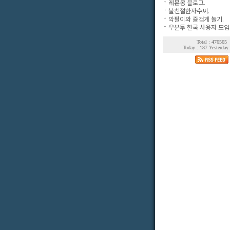
레몬옹 블로그.
불친절한자수씨.
악필이와 즐겁게 놀기.
우분투 한국 사용자 모임
Total : 476565
Today : 187 Yesterday 