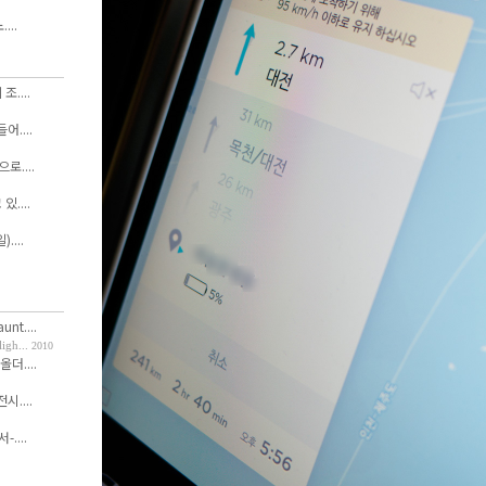
...
....
....
....
....
....
nt....
h...
2010
올더....
....
....