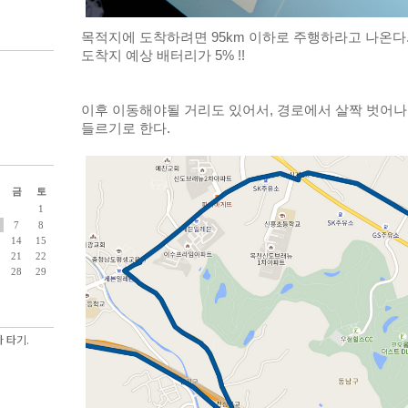
목적지에 도착하려면 95km 이하로 주행하라고 나온다
도착지 예상 배터리가 5% !!
이후 이동해야될 거리도 있어서, 경로에서 살짝 벗어나
들르기로 한다. 
금
토
1
7
8
14
15
21
22
28
29
 타기.