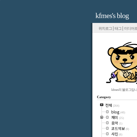
kfmes's blog
|
|
위치로그
태그
미디어
kfmes의 블로그입니
Category
전체
(264)
blog
(40)
재미
(25)
음악
(1)
코드악보
(0)
사진
(6)