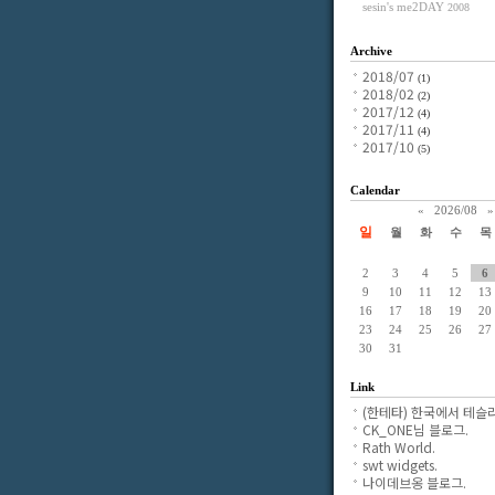
sesin's me2DAY
2008
Archive
2018/07
(1)
2018/02
(2)
2017/12
(4)
2017/11
(4)
2017/10
(5)
Calendar
«
2026/08
»
일
월
화
수
목
2
3
4
5
6
9
10
11
12
13
16
17
18
19
20
23
24
25
26
27
30
31
Link
(한테타) 한국에서 테슬라
CK_ONE님 블로그.
Rath World.
swt widgets.
나이데브옹 블로그.