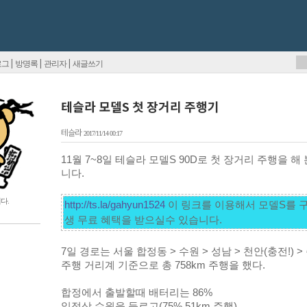
|
|
|
로그
방명록
관리자
새글쓰기
테슬라 모델S 첫 장거리 주행기
테슬라
2017/11/14 00:17
11월 7~8일 테슬라 모델S 90D로 첫 장거리 주행을 
니다.
다.
http://ts.la/gahyun1524
 이 링크를 이용해서 모델S를 
7일 경로는 서울 합정동 > 수원 > 성남 > 천안(충전!) > 
주행 거리계 기준으로 총 758km 주행을 했다.
합정에서 출발할때 배터리는 86%  
일정상 수원을 들르고(75% 51km 주행), 