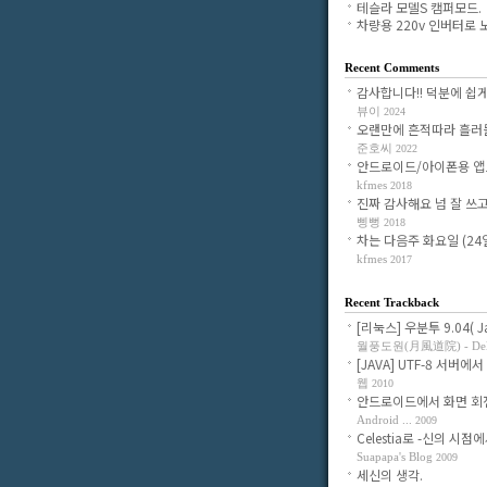
테슬라 모델S 캠퍼모드.
차량용 220v 인버터로 노.
Recent Comments
감사합니다!! 덕분에 쉽게 조
뷰이
2024
오랜만에 흔적따라 흘러들어
준호씨
2022
안드로이드/아이폰용 앱으로
kfmes
2018
진짜 감사해요 넘 잘 쓰고 있
삥뻥
2018
차는 다음주 화요일 (24일)
kfmes
2017
Recent Trackback
[리눅스] 우분투 9.04( Jau
월풍도원(月風道院) - Delig
[JAVA] UTF-8 서버에서 
웹
2010
안드로이드에서 화면 회전시
Android ...
2009
Celestia로 -신의 시점에서-
Suapapa's Blog
2009
세신의 생각.