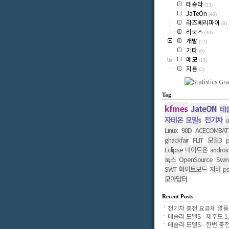
테슬라
(23)
JaTeOn
(40)
라즈베리파이
(0)
리눅스
(40)
개발
(72)
기타
(0)
메모
(13)
지름
(3)
Tag
kfmes
JateON
테
자테온
모델s
전기차
u
Linux
90D
ACECOMBAT
ghackfair
FLIT
모델3
p
Eclipse
네이트온
androi
OpenSource
Swin
눅스
SWT
화이트보드
자바
p
모아답터
Recent Posts
전기차 충전 요금제 알뜰..
테슬라 모델S - 제주도 11.
테슬라 모델S - 한번 충전..