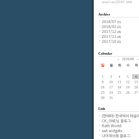
sesin's me2DAY
2008
Archive
2018/07
(1)
2018/02
(2)
2017/12
(4)
2017/11
(4)
2017/10
(5)
Calendar
«
2026/08
»
일
월
화
수
목
2
3
4
5
6
9
10
11
12
13
16
17
18
19
20
23
24
25
26
27
30
31
Link
(한테타) 한국에서 테슬라
CK_ONE님 블로그.
Rath World.
swt widgets.
나이데브옹 블로그.