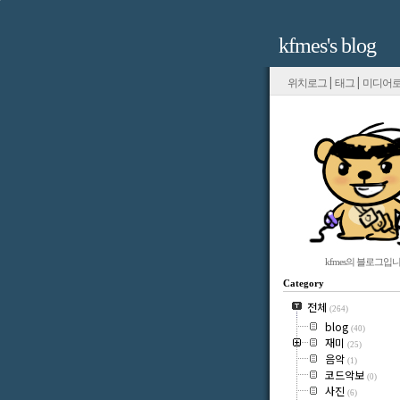
kfmes's blog
|
|
위치로그
태그
미디어
kfmes의 블로그입니
Category
전체
(264)
blog
(40)
재미
(25)
음악
(1)
코드악보
(0)
사진
(6)