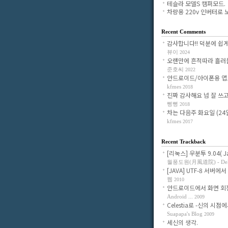
테슬라 모델S 캠퍼모드.
차량용 220v 인버터로 노.
Recent Comments
감사합니다!! 덕분에 쉽게 조
뷰이
2024
오랜만에 흔적따라 흘러들어
준호씨
2022
안드로이드/아이폰용 앱으로
kfmes
2018
진짜 감사해요 넘 잘 쓰고 있
삥뻥
2018
차는 다음주 화요일 (24일)
kfmes
2017
Recent Trackback
[리눅스] 우분투 9.04( Jau
월풍도원(月風道院) - Delig
[JAVA] UTF-8 서버에서 
웹
2010
안드로이드에서 화면 회전시
Android ...
2009
Celestia로 -신의 시점에서-
Suapapa's Blog
2009
세신의 생각.