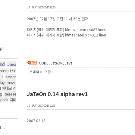
JaTeOn
2007/02/17 11:50
2007년 02월 17일 오전 11 시 50분 현재
패키지(하위 패키지 포함) kfmes.jateon : 4087 lines
패키지(하위 패키지 포함) kfmes.natelib : 4312 lines
CODE
,
JateON
,
Java
슬라
Java
buntu
PSP
트랙백
:
댓글
0
0
 X
nateon
lay movie
d
차데모
리
JaTeOn 0.14 alpha rev1
g
Release
spsdk
차데
JaTeOn
2007/02/15 22:55
2007 02 15
..
...
..