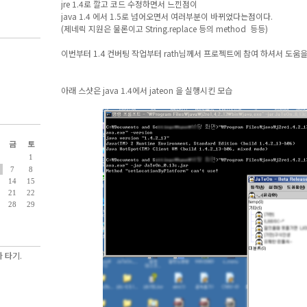
jre 1.4로 깔고 코드 수정하면서 느낀점이
java 1.4 에서 1.5로 넘어오면서 여러부분이 바뀌었다는점이다.
(제네릭 지원은 물론이고 String.replace 등의 method 등등)
이번부터 1.4 컨버팅 작업부터 rath님께서 프로젝트에 참여 하셔서 도움을
아래 스샷은 java 1.4에서 jateon 을 실행시킨 모습
금
토
1
7
8
14
15
21
22
28
29
 타기.