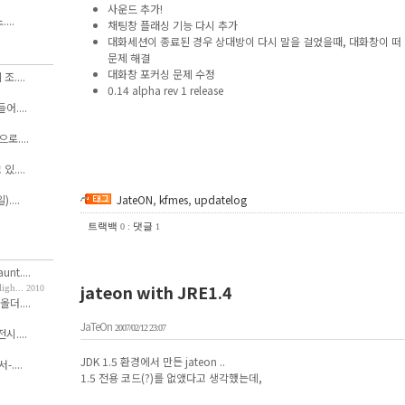
사운드 추가!
...
채팅창 플래싱 기능 다시 추가
대화세션이 종료된 경우 상대방이 다시 말을 걸었을때, 대화창이 떠
문제 해결
대화창 포커싱 문제 수정
....
0.14 alpha rev 1 release
....
....
....
JateON
,
kfmes
,
updatelog
....
트랙백
:
댓글
0
1
nt....
jateon with JRE1.4
h...
2010
올더....
JaTeOn
2007/02/12 23:07
....
JDK 1.5 환경에서 만든 jateon ..
....
1.5 전용 코드(?)를 없앴다고 생각했는데,