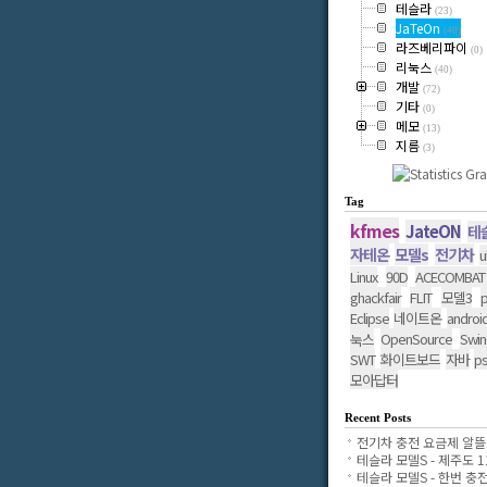
테슬라
(23)
JaTeOn
(40)
라즈베리파이
(0)
리눅스
(40)
개발
(72)
기타
(0)
메모
(13)
지름
(3)
Tag
kfmes
JateON
테
자테온
모델s
전기차
u
Linux
90D
ACECOMBAT
ghackfair
FLIT
모델3
p
Eclipse
네이트온
androi
OpenSource
Swin
눅스
SWT
화이트보드
자바
p
모아답터
Recent Posts
전기차 충전 요금제 알뜰..
테슬라 모델S - 제주도 11.
테슬라 모델S - 한번 충전..