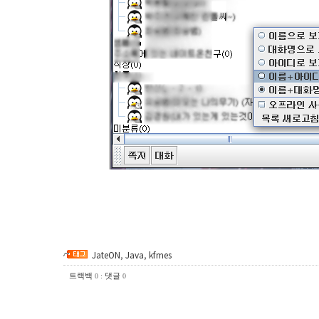
JateON
,
Java
,
kfmes
트랙백
:
댓글
0
0