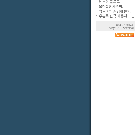
레몬옹 블로그.
불친절한자수씨.
악필이와 즐겁게 놀기.
우분투 한국 사용자 모임
Total : 476629
Today : 251 Yesterday 