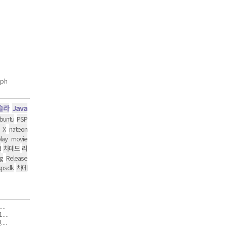
슬라
Java
buntu
PSP
 X
nateon
lay movie
d
차데모
리
g
Release
spsdk
차데
..
...
..