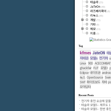
테슬라
(23)
JaTeOn
(40)
라즈베리파이
(0)
리눅스
(40)
개발
(72)
기타
(0)
메모
(13)
지름
(3)
Tag
kfmes
JateON
테
자테온
모델s
전기차
u
Linux
90D
ACECOMBAT
ghackfair
FLIT
모델3
p
Eclipse
네이트온
androi
OpenSource
Swin
눅스
SWT
화이트보드
자바
p
모아답터
Recent Posts
전기차 충전 요금제 알뜰..
테슬라 모델S - 제주도 11.
테슬라 모델S - 한번 충전..