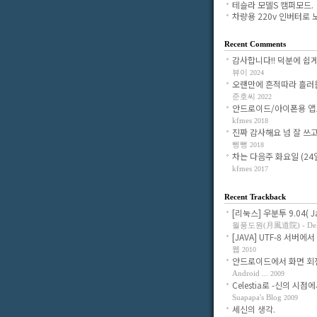
테슬라 모델S 캠퍼모드.
차량용 220v 인버터로 노.
Recent Comments
감사합니다!! 덕분에 쉽게 조
뷰이
2024
오랜만에 흔적따라 흘러들어
준호씨
2022
안드로이드/아이폰용 앱으로
kfmes
2018
진짜 감사해요 넘 잘 쓰고 있
삥뻥
2018
차는 다음주 화요일 (24일)
kfmes
2017
Recent Trackback
[리눅스] 우분투 9.04( Jau
월풍도원(月風道院) - Delig
[JAVA] UTF-8 서버에서 
웹
2010
안드로이드에서 화면 회전시
Android ...
2009
Celestia로 -신의 시점에서-
Suapapa's Blog
2009
세신의 생각.