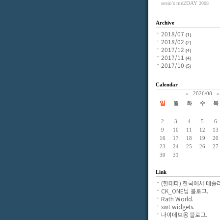
sesin's me2DAY
2008
Archive
2018/07
(1)
2018/02
(2)
2017/12
(4)
2017/11
(4)
2017/10
(5)
Calendar
«
2026/08
»
일
월
화
수
목
2
3
4
5
6
9
10
11
12
13
16
17
18
19
20
23
24
25
26
27
30
31
Link
(한테타) 한국에서 테슬라
CK_ONE님 블로그.
Rath World.
swt widgets.
나이데브옹 블로그.