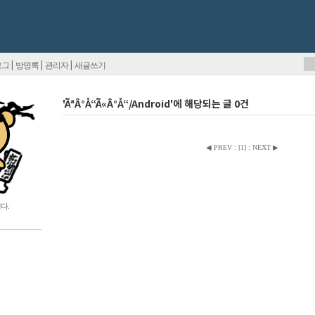
|
|
|
로그
방명록
관리자
새글쓰기
'ÃªÂ°Å“Ã«Â°Å“/Android'에 해당되는 글 0건
◀ PREV
:
[
1
]
:
NEXT ▶
다.