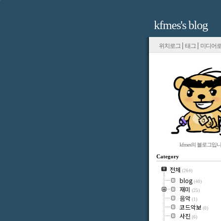
kfmes's blog
|
|
위치로그
태그
미디어
kfmes의 블로그입니
Category
전체
(264)
blog
(40)
재미
(25)
음악
(1)
코드악보
(0)
사진
(6)