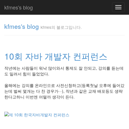
kfmes's blog
Toggl
navig
kfmes's blog
kfmes의 블로그입니다.
kfmes
의 블
로그
10회 자바 개발자 컨퍼런스
입니
다.
kfmes
작년에는 사람들이 워낙 많이와서 통제도 잘 안되고, 강의를 듣는데
도 밀려서 힘이 들었었다.
Tag
올해에는 강의를 온라인으로 사전신청하고(등록첫날 오후에 들어갔
Cloud
는데 벌써 몇개는 다 찬 경우가···), 작년과 같은 교재 배포등도 생략
한다고하니 이번엔 어떨까 생각이 든다.
kfmes
JateON
테
슬