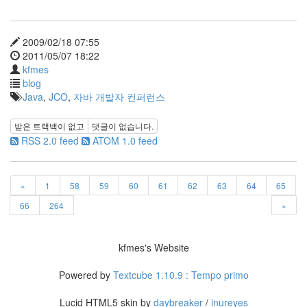
라
Java
2009/02/18 07:55
2011/05/07 18:22
자
kfmes
테
blog
온
Java
,
JCO
,
자바 개발자 컨퍼런스
모
받은 트랙백이 없고
댓글이 없습니다.
델
RSS 2.0 feed
ATOM 1.0 feed
s
전
«
1
58
59
60
61
62
63
64
65
기
66
264
»
차
ubuntu
kfmes's Website
PSP
Linux
Powered by
Textcube 1.10.9 : Tempo primo
90D
ACECOMBAT
Lucid HTML5 skin by
daybreaker
/
inureyes