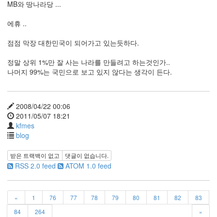
MB와 땅나라당 ...
라
에휴 ..
Java
자
점점 막장 대한민국이 되어가고 있는듯하다.
테
정말 상위 1%만 잘 사는 나라를 만들려고 하는것인가..
온
나머지 99%는 국민으로 보고 있지 않다는 생각이 든다.
모
델
2008/04/22 00:06
s
2011/05/07 18:21
전
kfmes
기
blog
차
받은 트랙백이 없고
댓글이 없습니다.
ubuntu
RSS 2.0 feed
ATOM 1.0 feed
PSP
Linux
«
1
76
77
78
79
80
81
82
83
90D
84
264
»
ACECOMBAT