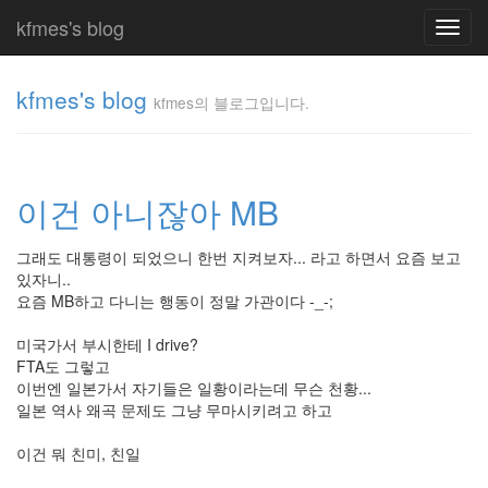
kfmes's blog
Toggl
navig
kfmes's blog
kfmes의 블로그입니다.
kfmes
의 블
로그
이건 아니잖아 MB
입니
다.
kfmes
그래도 대통령이 되었으니 한번 지켜보자... 라고 하면서 요즘 보고
있자니..
요즘 MB하고 다니는 행동이 정말 가관이다 -_-;
Tag
Cloud
미국가서 부시한테 I drive?
FTA도 그렇고
kfmes
이번엔 일본가서 자기들은 일황이라는데 무슨 천황...
일본 역사 왜곡 문제도 그냥 무마시키려고 하고
JateON
이건 뭐 친미, 친일
테
슬