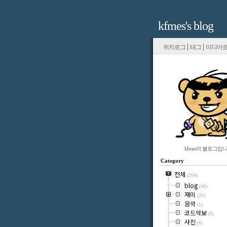
kfmes's blog
|
|
위치로그
태그
미디어
kfmes의 블로그입니
Category
전체
(264)
blog
(40)
재미
(25)
음악
(1)
코드악보
(0)
사진
(6)