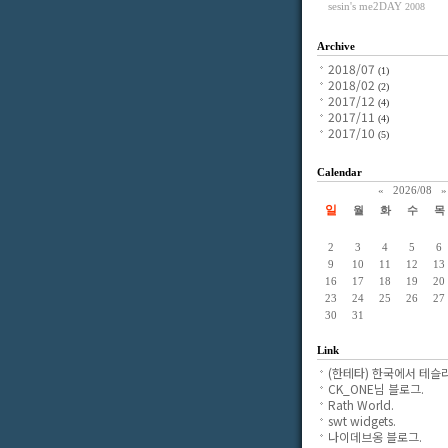
sesin's me2DAY
2008
Archive
2018/07
(1)
2018/02
(2)
2017/12
(4)
2017/11
(4)
2017/10
(5)
Calendar
«
2026/08
»
일
월
화
수
목
2
3
4
5
6
9
10
11
12
13
16
17
18
19
20
23
24
25
26
27
30
31
Link
(한테타) 한국에서 테슬라
CK_ONE님 블로그.
Rath World.
swt widgets.
나이데브옹 블로그.