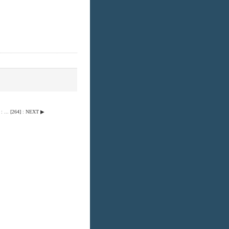
:
...
[
264
]
:
NEXT ▶