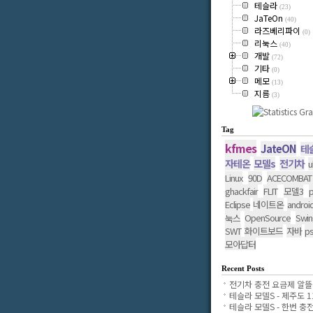
테슬라
(23)
JaTeOn
(40)
라즈베리파이
(0)
리눅스
(40)
개발
(72)
기타
(0)
메모
(13)
지름
(3)
Tag
kfmes
JateON
테
자테온
모델s
전기차
u
Linux
90D
ACECOMBAT
ghackfair
FLIT
모델3
p
Eclipse
네이트온
androi
OpenSource
Swin
눅스
SWT
화이트보드
자바
p
모아답터
Recent Posts
전기차 충전 요금제 알뜰..
테슬라 모델S - 제주도 11.
테슬라 모델S - 한번 충전..