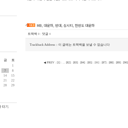
MB
,
대운하
,
반대
,
심시티
,
한반도 대운하
트랙백
:
댓글
0
4
Trackback Address :: 이 글에는 트랙백을 보낼 수 없습니다
금
토
◀ PREV
:
[
1
]
:
...
[
82
]
:
[
83
]
:
[
84
]
:
[
85
]
:
[
86
]
:
[
87
]
:
[
88
]
:
[
89
]
:
[
90
]
1
7
8
14
15
21
22
28
29
 타기.