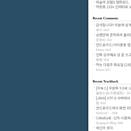
테슬라 모델S 캠퍼모드.
차량용 220v 인버터로 노.
Recent Comments
감사합니다!! 덕분에 쉽게 조
뷰이
2024
오랜만에 흔적따라 흘러들어
준호씨
2022
안드로이드/아이폰용 앱으로
kfmes
2018
진짜 감사해요 넘 잘 쓰고 있
삥뻥
2018
차는 다음주 화요일 (24일)
kfmes
2017
Recent Trackback
[리눅스] 우분투 9.04( Jau
월풍도원(月風道院) - Delig
[JAVA] UTF-8 서버에서 
웹
2010
안드로이드에서 화면 회전시
Android ...
2009
Celestia로 -신의 시점에서-
Suapapa's Blog
2009
세신의 생각.