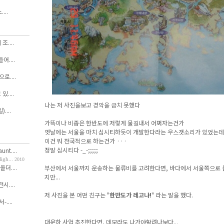
...
....
....
....
....
나는 저 사진을보고 경악을 금치 못했다
....
가뜩이나 비좁은 한반도에 저렇게 물길내서 어쩌자는건가
옛날에는 서울을 마치 심시티하듯이 개발한다라는 우스갯소리가 있었는데
이건 뭐 전국적으로 하는건가 ···
정말 심시티다 -_-;;;;;
nt....
h...
2010
올더....
부산에서 서울까지 운송하는 물류비를 고려한다면, 바다에서 서울쪽으로 
지만...
....
저 사진을 본 어떤 친구는 "
한반도가 레고냐!
" 라는 말을 했다.
....
대운하 사업 추진한다면, 데모라도 나가야할려나보다...