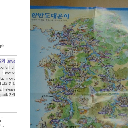
슬라
Java
buntu
PSP
 X
nateon
lay movie
d
차데모
리
g
Release
spsdk
차데
..
...
..