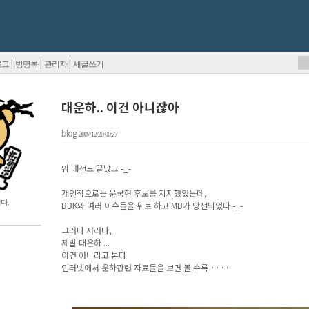
|
|
|
로그
방명록
관리자
새글쓰기
대운하.. 이건 아니잖아
blog
2007/12/20 00:27
뭐 대선도 끝났고 -_-
개인적으로는 문국현 후보를 지지했었는데,
다.
BBK와 여러 이슈들을 뒤로 하고 MB가 당선되었다 -_-
그러나 저러나,
제발 대운하 ...
이건 아니라고 본다
인터넷에서 운하관련 자료들을 보면 볼 수록 ····