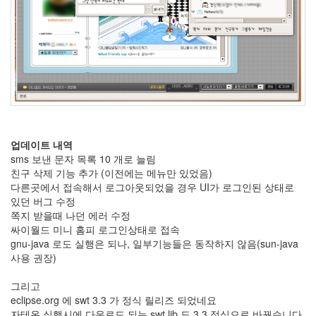
라
Java
자
테
온
모
델
업데이트 내역
s
sms 보낸 문자 목록 10 개로 늘림
친구 삭제 기능 추가 (이전에는 메뉴만 있었음)
전
다른곳에서 접속해서 로그아웃되었을 경우 UI가 로그인된 상태로
기
있던 버그 수정
차
쪽지 받을때 나던 에러 수정
싸이월드 미니 홈피 로그인상태로 접속
ubuntu
gnu-java 로도 실행은 되나, 일부기능들은 동작하지 않음(sun-java
PSP
사용 권장)
Linux
그리고
90D
eclipse.org 에 swt 3.3 가 정식 릴리즈 되었네요
ACECOMBAT
자테온 실행시에 다운로드 되는 swt lib 도 3.3 정식으로 바꿨습니다