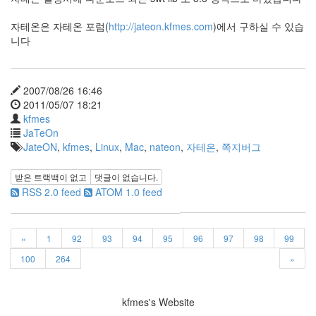
X
자테온은 자테온 포럼(
http://jateon.kfmes.com
)에서 구하실 수 있습
nateon
니다
ghackfair
FLIT
모
2007/08/26 16:46
델
2011/05/07 18:21
3
kfmes
play
JaTeOn
movie
JateON
,
kfmes
,
Linux
,
Mac
,
nateon
,
자테온
,
쪽지버그
Eclipse
받은 트랙백이 없고
댓글이 없습니다.
네
RSS 2.0 feed
ATOM 1.0 feed
이
트
온
«
1
92
93
94
95
96
97
98
99
android
차
100
264
»
데
모
kfmes's Website
리