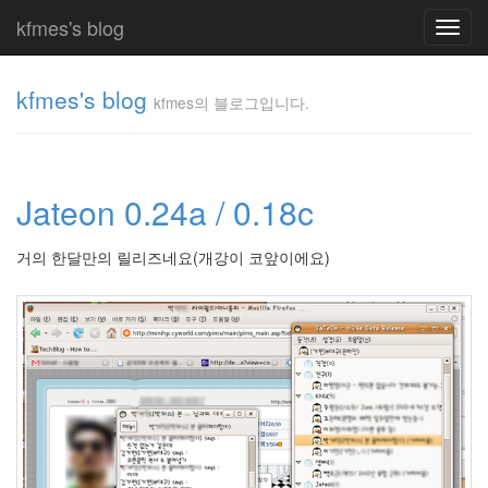
kfmes's blog
Toggl
navig
kfmes's blog
kfmes의 블로그입니다.
kfmes
의 블
로그
Jateon 0.24a / 0.18c
입니
다.
kfmes
거의 한달만의 릴리즈네요(개강이 코앞이에요)
Tag
Cloud
kfmes
JateON
테
슬