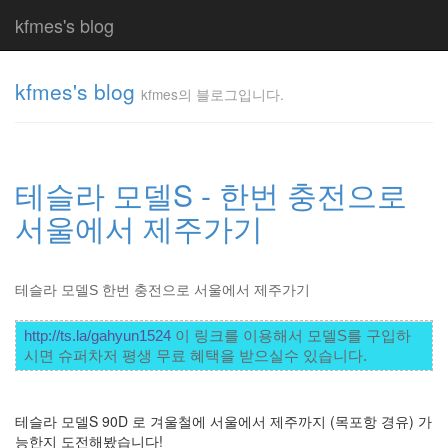
kfmes's blog
kfmes's blog
kfmes의 블로그입니다.
kfmes
의 블
로그
테슬라 모델S - 한번 충전으로
입니
다.
서울에서 제주가기
kfmes
테슬라 모델S 한번 충전으로 서울에서 제주가기
Tag
Cloud
http://ts.la/gahyun1524
 이 링크를 이용해서 모델S를 구입하
kfmes
시면 슈퍼차저 평생 무료 혜택을 받으실수 있습니다. 
JateON
테
테슬라 모델S 90D 로 겨울철에 서울에서 제주까지 (목포항 경유) 가
능한지 도전해봤습니다!
슬