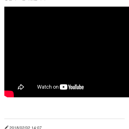
라
Java
자
테
온
모
델
s
전
기
차
ubuntu
PSP
Linux
90D
ACECOMBAT
2018/02/02 14:07