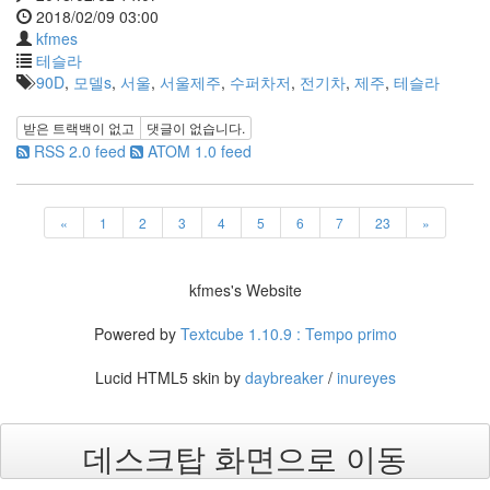
X
2018/02/09 03:00
kfmes
nateon
테슬라
ghackfair
90D
,
모델s
,
서울
,
서울제주
,
수퍼차저
,
전기차
,
제주
,
테슬라
FLIT
모
받은 트랙백이 없고
댓글이 없습니다.
델
RSS 2.0 feed
ATOM 1.0 feed
3
play
movie
«
1
2
3
4
5
6
7
23
»
Eclipse
네
kfmes's Website
이
트
Powered by
Textcube 1.10.9 : Tempo primo
온
android
Lucid HTML5 skin by
daybreaker
/
inureyes
차
데
모
데스크탑 화면으로 이동
리