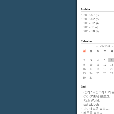
Archive
2018/07
(1)
2018/02
(2)
2017/12
(4)
2017/11
(4)
2017/10
(5)
Calendar
«
2026/08
»
일
월
화
수
목
2
3
4
5
6
9
10
11
12
13
16
17
18
19
20
23
24
25
26
27
30
31
Link
(한테타) 한국에서 테슬
CK_ONE님 블로그.
Rath World.
swt widgets.
나이데브옹 블로그.
레몬옹 블로그.