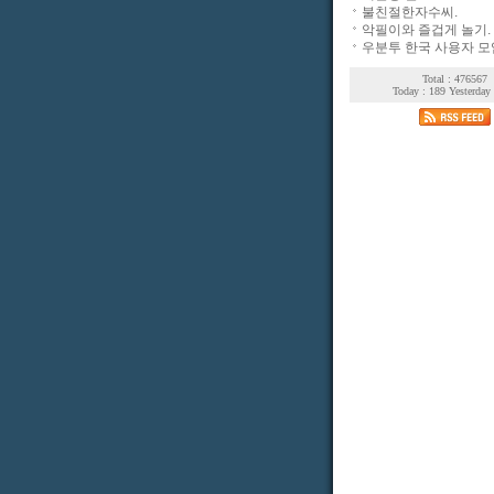
불친절한자수씨.
악필이와 즐겁게 놀기.
우분투 한국 사용자 모
Total : 476567
Today : 189 Yesterday 