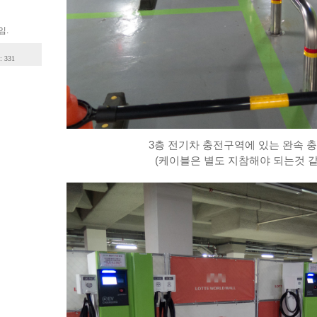
임.
: 331
3층 전기차 충전구역에 있는 완속 
(케이블은 별도 지참해야 되는것 같