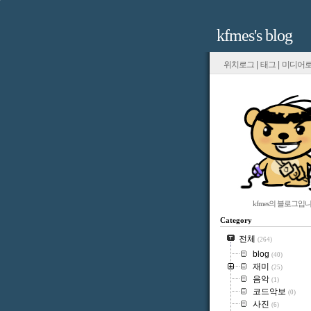
kfmes's blog
위치로그
|
태그
|
미디어
kfmes의 블로그입니
Category
전체
(264)
blog
(40)
재미
(25)
음악
(1)
코드악보
(0)
사진
(6)