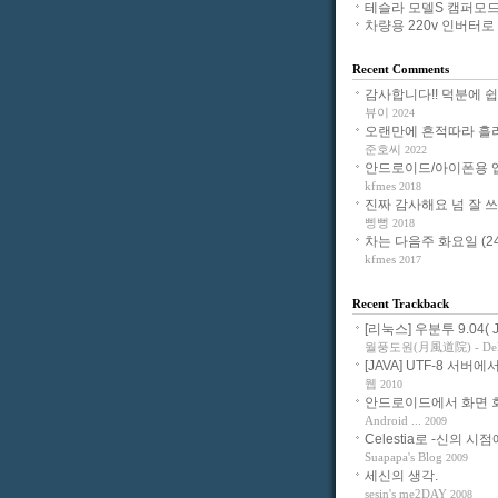
테슬라 모델S 캠퍼모드
차량용 220v 인버터로 노
Recent Comments
감사합니다!! 덕분에 쉽게 
뷰이
2024
오랜만에 흔적따라 흘러들
준호씨
2022
안드로이드/아이폰용 앱으
kfmes
2018
진짜 감사해요 넘 잘 쓰고 
삥뻥
2018
차는 다음주 화요일 (24일
kfmes
2017
Recent Trackback
[리눅스] 우분투 9.04( Jau
월풍도원(月風道院) - Delig
[JAVA] UTF-8 서버에서
웹
2010
안드로이드에서 화면 회전
Android ...
2009
Celestia로 -신의 시점에
Suapapa's Blog
2009
세신의 생각.
sesin's me2DAY
2008