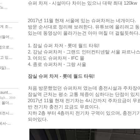
.
슈퍼 차저 - 시설마다 차이는 있으나 대략 최대 120kw
....
2017년 11월 현재 서울에 있는 슈퍼차저는 네개이다.
방문 순서대로 정리해 보려한다. 유튜브에 올리려고 동
조....
있는데 동영상이 올라가는건 아마 며칠 더 걸릴듯하다.
어....
1. 
잠실 슈퍼 차저 - 롯데 월드 타워!
로....
2. 
강남 슈퍼차저 - 그랜드 인터컨티넨탈 서울 파르나
있....
3. 여의도 슈퍼차저 - IFC 몰
4. 종로 슈퍼차저 - 그랑 서울
)....
잠실 슈퍼 차저 - 롯데 월드 타워!
처음 방문했었던 슈퍼차저 였는데 충전시설과 주차장이
nt....
잠실역 근처는 평소 교통 체증이 심하다는 단점이 있지만
h...
2010
2017년 11월 현재 전기차는 4시간까지 주차요금이 무
 올더....
반 전기차 충전기 요금도 무료이다.
지하 2층 부터 4층까지 전기차 구역이 있으며, 충전기가 
시....
되어있다.
서-....