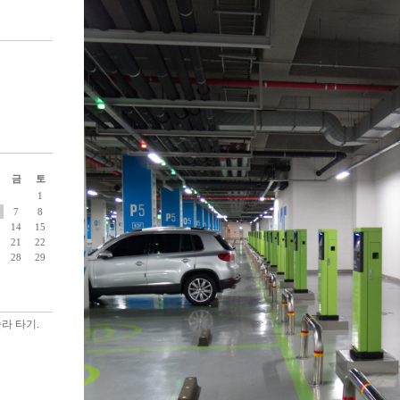
금
토
1
7
8
14
15
21
22
28
29
라 타기.