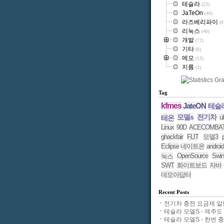
테슬라
(23)
JaTeOn
(40)
라즈베리파이
(0
리눅스
(40)
개발
(72)
기타
(0)
메모
(13)
지름
(3)
Tag
kfmes
JateON
테슬
모델s
전기차
u
테온
Linux
90D
ACECOMBA
ghackfair
FLIT
모델3
Eclipse
네이트온
android
OpenSource
Swin
눅스
SWT
화이트보드
자바
데모아답터
Recent Posts
전기차 충전 요금제 알뜰.
테슬라 모델S - 제주도 11
테슬라 모델S - 한번 충전