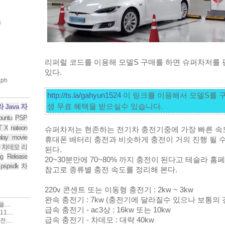
)
리퍼럴 코드를 이용해 모델S 구매를 하면 슈퍼차저를 평
있다.
http://ts.la/gahyun1524
 이 링크를 이용해서 모델S를 
라
Java
자
buntu
PSP
T X
nateon
슈퍼차저는 현존하는 전기차 충전기중에 가장 빠른 속도
play movie
휴대폰 배터리 충전과 비슷하게 충전이 거의 진행 될 
차데모
리
된다.
g
Release
20~30분만에 70~80% 까지 충전이 된다고 테슬라 홈
pspsdk
차
참고로 종류별 충전 속도를 정리해 본다.
220v 콘센트 또는 이동형 충전기 : 2kw ~ 3kw
완속 충전기 : 7kw (충전기에 달라질수 있으나 보통의 경
...
급속 충전기 - ac3상 : 16kw 또는 10kw
....
급속 충전기 - 차데모 : 대략 40kw
....