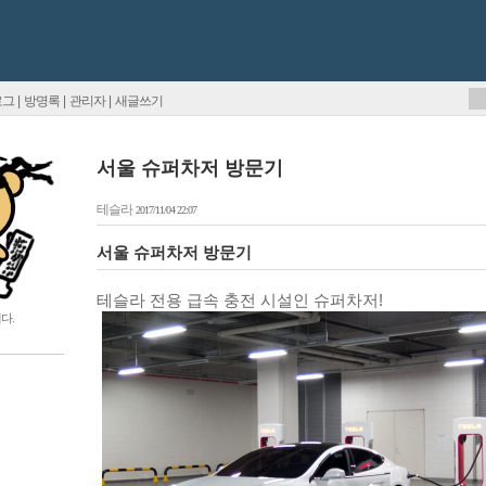
로그
|
방명록
|
관리자
|
새글쓰기
서울 슈퍼차저 방문기
테슬라
2017/11/04 22:07
서울 슈퍼차저 방문기 
테슬라 전용 급속 충전 시설인 슈퍼차저!
다.