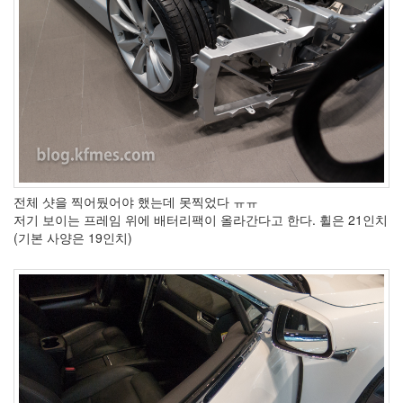
1
코
드
악
보
0
사
진
6
테
슬
라
전체 샷을 찍어뒀어야 했는데 못찍었다 ㅠㅠ
23
저기 보이는 프레임 위에 배터리팩이 올라간다고 한다. 휠은 21인치
JaTeOn
(기본 사양은 19인치)
40
라
즈
베
리
파
이
0
리