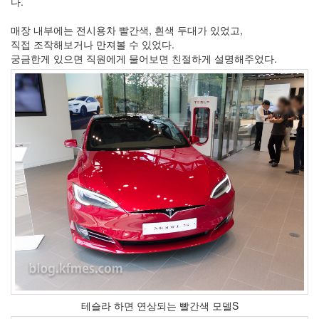
다.
X
nateon
매장 내부에는 전시용차 빨간색, 흰색 두대가 있었고,
직접 조작해보거나 만져볼 수 있었다.
ghackfair
궁금한게 있으면 직원에게 물어보면 친절하게 설명해주었다.
FLIT
모
델
3
play
movie
Eclipse
네
이
트
온
android
차
데
모
테슬라 하면 연상되는 빨간색 모델S
리