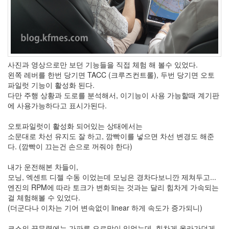
사진과 영상으로만 보던 기능들을 직접 체험 해 볼수 있었다.
왼쪽 레버를 한번 당기면 TACC (크루즈컨트롤), 두번 당기면 오토
파일럿 기능이 활성화 된다.
다만 주행 상황과 도로를 분석해서, 이기능이 사용 가능할때 계기판
에 사용가능하다고 표시가된다.
오토파일럿이 활성화 되어있는 상태에서는
소문대로 차선 유지도 잘 하고, 깜빡이를 넣으면 차선 변경도 해준
다. (깜빡이 끄는건 손으로 꺼줘야 한다)
내가 운전해본 차들이,
모닝, 엑센트 디젤 수동 이었는데 모닝은 경차다보니깐 제쳐두고...
엔진의 RPM에 따라 토크가 변화되는 것과는 달리 힘차게 가속되는
걸 체험해볼 수 있었다.
(더군다나 이차는 기어 변속없이 linear 하게 속도가 증가되니)
코스의 끝무렵에는 가파른 오르막이 있었는데, 힘차게 올라가던게