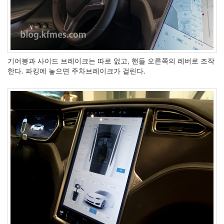
eclipse
1
psp
4
삽
질
기어봉과 사이드 브레이크는 따로 없고, 핸들 오른쪽의 레버로 조작
5
한다. 파킹에 놓으면 주차브레이크가 걸린다.
기
타
0
메
모
13
행
사
1
경
영
3
지
름
3