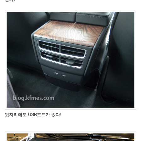
by
kfmes
테
슬
라
모
델
S
캠
퍼
모
드
by
kfmes
차
뒷자리에도 USB포트가 있다!
량
용
220v
인