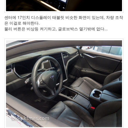
Recent
Posts
센터에 17인치 디스플레이 태블릿 비슷한 화면이 있는데, 차량 조작
은 이걸로 해야한다.
전
물리 버튼은 비상등 켜기하고, 글로브박스 열기밖에 없다...
기
차
충
전
요
금
제
알
뜰...
by
kfmes
테
슬
라
모
델