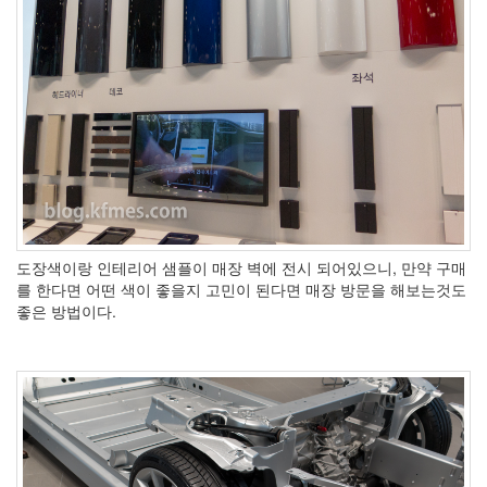
Notices
Find!
Categories
전
체
도장색이랑 인테리어 샘플이 매장 벽에 전시 되어있으니, 만약 구매
264
를 한다면 어떤 색이 좋을지 고민이 된다면 매장 방문을 해보는것도
blog
좋은 방법이다.
40
재
미
25
PSP
9
음
악