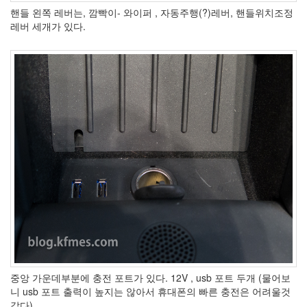
S
핸들 왼쪽 레버는, 깜빡이- 와이퍼 , 자동주행(?)레버, 핸들위치조정
-
레버 세개가 있다.
제
주
도
11...
by
kfmes
테
슬
라
모
델
S
-
한
번
충
중앙 가운데부분에 충전 포트가 있다. 12V , usb 포트 두개 (물어보
전...
니 usb 포트 출력이 높지는 않아서 휴대폰의 빠른 충전은 어려울것
같다)