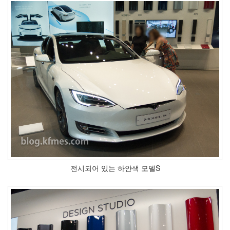
눅
스
OpenSource
Swing
Release
SWT
화
이
트
보
드
자
바
pspsdk
전시되어 있는 하얀색 모델S
차
데
모
아
답
터