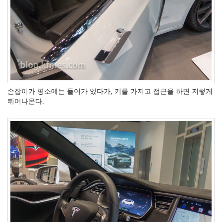
눅
스
40
개
발
72
Android
6
윈
손잡이가 평소에는 들어가 있다가, 키를 가지고 접근을 하면 저렇게
도
튀어나온다.
우
5
Java
28
C,C++
6
Assembly
1
PHP
0
HTML,JS
3