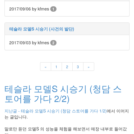
라
2017/09/06
by kfmes
1
Java
자
테슬라 모델S 시승기 (사건의 발단)
테
온
2017/09/03
by kfmes
2
모
델
s
«
1
2
3
»
전
기
테슬라 모델S 시승기 (청담 스
차
토어를 가다 2/2)
ubuntu
PSP
지난글 - 테슬라 모델S 시승기 (청담 스토어를 가다 1/2)
에서 이어지
Linux
는 글입니다.
90D
말로만 듣던 모델S 의 성능을 체험을 해보면서 매장 내부로 들어갔
ACECOMBAT