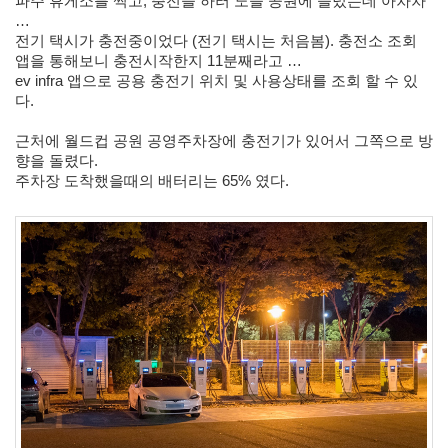
1
파주 휴게소를 찍고, 충전을 하러 노을 공원에 들렀는데 아차차 
코
… 
드
전기 택시가 충전중이었다 (전기 택시는 처음봄). 충전소 조회 
악
앱을 통해보니 충전시작한지 11분째라고 … 
보
ev infra 앱으로 공용 충전기 위치 및 사용상태를 조회 할 수 있
0
다.
사
진
근처에 월드컵 공원 공영주차장에 충전기가 있어서 그쪽으로 방
6
향을 돌렸다.
테
주차장 도착했을때의 배터리는 65% 였다.
슬
라
23
JaTeOn
40
라
즈
베
리
파
이
0
리