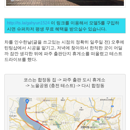
X
nateon
ghackfair
http://ts.la/gahyun1524
 이 링크를 이용해서 모델S를 구입하
FLIT
시면 슈퍼차저 평생 무료 혜택을 받으실수 있습니다. 
모
델
차를 인수한날(글을 쓰고있는 시점의 정확히 일주일 전) 오후에 
3
틴팅샵에서 시공을 맡기고, 
저녁에 찾아와서 한적한 곳이 어딜
play
까 잠깐 생각한 뒤에 파주 출판단지 휴게소를 떠올렸고 테스트 
movie
드라이브를 했다. 
Eclipse
네
이
코스는 합정동 집 -> 파주 출판 도시 휴게소 
트
->
 노을공원 (충전 테스트) 
->
 다시 합정동
온
android
차
데
모
리