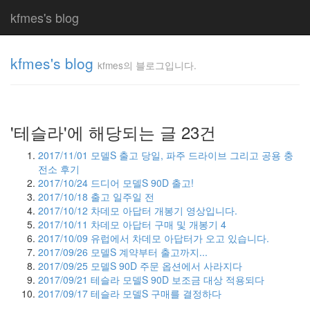
kfmes's blog
kfmes's blog
kfmes의 블로그입니다.
kfmes
의 블
로그
'테슬라'에 해당되는 글 23건
입니
다.
kfmes
2017/11/01
모델S 출고 당일, 파주 드라이브 그리고 공용 충
전소 후기
2017/10/24
드디어 모델S 90D 출고!
2017/10/18
출고 일주일 전
Tag
2017/10/12
차데모 아답터 개봉기 영상입니다.
Cloud
2017/10/11
차데모 아답터 구매 및 개봉기
4
kfmes
2017/10/09
유럽에서 차데모 아답터가 오고 있습니다.
2017/09/26
모델S 계약부터 출고까지...
JateON
2017/09/25
모델S 90D 주문 옵션에서 사라지다
2017/09/21
테슬라 모델S 90D 보조금 대상 적용되다
테
2017/09/17
테슬라 모델S 구매를 결정하다
슬