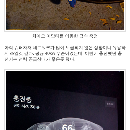
S
-
제
주
도
11...
차데모 아답터를 이용한 급속 충전
by
아직 슈퍼차저 네트워크가 많이 보급되지 않은 상황이니 유용하
kfmes
게 쓰일것 같다. 
평균 40kw 수준이었는데, 이번에 충전했던 충
전기는 전력 공급상태가 좋은듯 했다. 
테
슬
라
모
델
S
-
한
번
충
전...