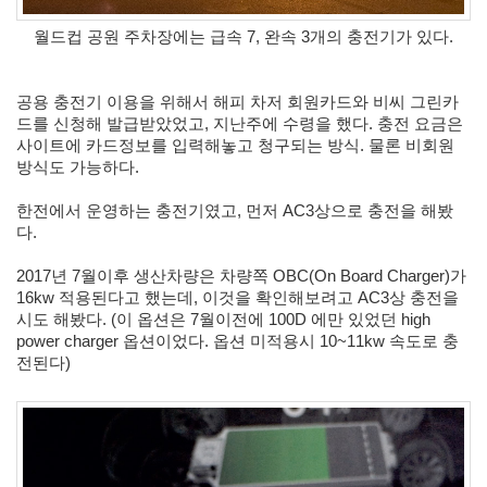
눅
스
월드컵 공원 주차장에는 급속 7, 완속 3개의 충전기가 있다.
40
개
발
공용 충전기 이용을 위해서 해피 차저 회원카드와 비씨 그린카
72
드를 신청해 발급받았었고, 지난주에 수령을 했다. 충전 요금은 
Android
사이트에 카드정보를 입력해놓고 청구되는 방식. 물론 비회원 
6
방식도 가능하다.
윈
도
한전에서 운영하는 충전기였고, 
먼저 AC3상으로 충전을 해봤
우
다.
5
Java
2017년 7월이후 생산차량은 차량쪽 OBC(On Board Charger)가 
28
16kw 적용된다고 했는데, 이것을 확인해보려고 AC3상 충전을 
C,C++
시도 해봤다. (이 옵션은 7월이전에 100D 에만 있었던 high 
6
power charger 옵션이었다. 옵션 미적용시 10~11kw 속도로 충
Assembly
전된다)
1
PHP
0
HTML,JS
3