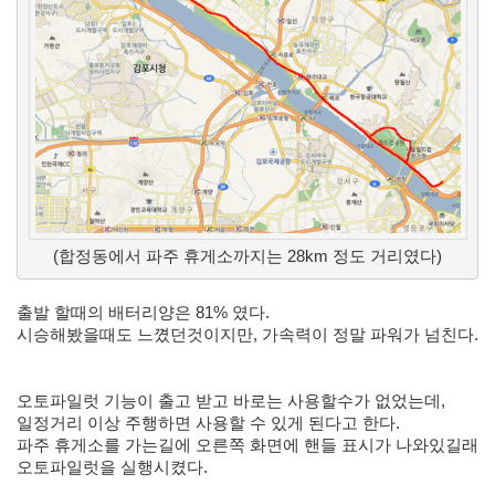
눅
스
OpenSource
Swing
Release
SWT
화
이
트
보
드
(합정동에서 파주 휴게소까지는 28km 정도 거리였다)
자
바
출발 할때의 배터리양은 81% 였다.
시승해봤을때도 느꼈던것이지만, 가속력이 정말 파워가 넘친다. 
pspsdk
차
데
오토파일럿 기능이 출고 받고 바로는 사용할수가 없었는데, 
모
일정거리 이상 주행하면 사용할 수 있게 된다고 한다. 
아
파주 휴게소를 가는길에 오른쪽 화면에 핸들 표시가 나와있길래 
답
오토파일럿을 실행시켰다.
터