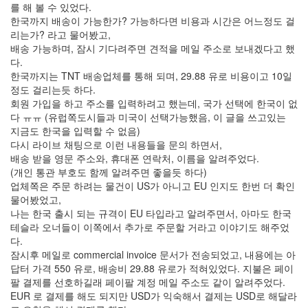
를 해 볼 수 있었다.
한국까지 배송이 가능한가? 가능하다면 비용과 시간은 어느정도 걸
리는가? 라고 물어봤고,
배송 가능하며, 잠시 기다려주면 견적을 메일 주소로 보내겠다고 했
다.
한국까지는 TNT 배송업체를 통해 되며, 29.88 유로 비용이고 10일
정도 걸리는듯 하다.
회원 가입을 하고 주소를 입력하려고 했는데, 국가 선택에 한국이 없
다 ㅠㅠ (유럽쪽도시들과 미국이 선택가능했음, 이 글을 쓰고있는
지금도 한국을 입력할 수 없음)
다시 라이브 채팅으로 이런 내용들을 문의 하면서,
배송 받을 영문 주소와, 휴대폰 연락처, 이름을 알려주었다.
(개인 통관 부호도 함께 알려주면 좋을듯 하다)
업체쪽은 주문 하려는 물건이 US가 아니고 EU 인지도 한번 더 확인
물어봤었고,
나는 한국 출시 되는 규격이 EU 타입라고 알려주면서, 아마도 한국
테슬라 오너들이 이쪽에서 추가로 주문할 거라고 이야기도 해주었
다.
잠시후 메일로 commercial invoice 문서가 전송되었고, 내용에는 아
답터 가격 550 유로, 배송비 29.88 유로가 적혀있었다. 지불은 페이
팔 결제를 선호하길래 페이팔 계정 메일 주소도 같이 알려주었다.
EUR 로 결제를 해도 되지만 USD가 익숙해서 결제는 USD로 해달라