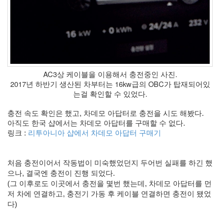
eclipse
1
psp
4
삽
질
5
기
AC3상 케이블을 이용해서 충전중인 사진.
타
2017년 하반기 생산된 차부터는 16kw급의 OBC가 탑재되어있
0
는걸 확인할 수 있었다.
메
모
충전 속도 확인은 했고, 차데모 아답터로 충전을 시도 해봤다.
13
아직도 한국 샵에서는 차데모 아답터를 구매할 수 없다. 
행
링크 : 
리투아니아 샵에서 차데모 아답터 구매기
사
1
경
처음 충전이어서 작동법이 미숙했었던지 두어번 실패를 하긴 했
영
으나, 결국엔 충전이 진행 되었다.
3
(그 이후로도 이곳에서 충전을 몇번 했는데, 차데모 아답터를 먼
지
저 차에 연결하고, 충전기 가동 후 케이블 연결하면 충전이 됐었
름
다)
3