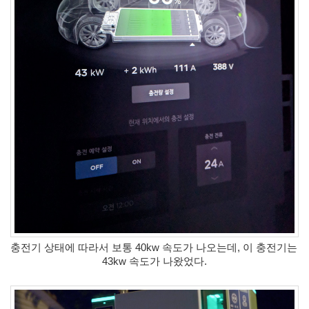
by
kfmes
테
슬
라
모
델
S
캠
퍼
모
드
by
kfmes
차
충전기 상태에 따라서 보통 40kw 속도가 나오는데, 이 충전기는 
량
43kw 속도가 나왔었다.
용
220v
인