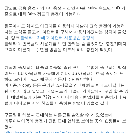
참고로 공용 충전기의 1회 충전 시간인 40분, 40kw 속도면 90D 기
준으로 대략 30% 정도의 충전이 가능하다.
한국에서도 차데모 아답터를 이용해서 테슬라 고속 충전이 가능하
다는 소식을 듣고서, 아답터를 구해서 사용해야겠다는 생각이 들었
다. 링크
한테타 - 차데모 아답터 사용방법 총정리
한테타의 인록님의 사용기를 보면 안되는 줄 알았지만 (충전기마다
규격이 다른지 -_-) 연결 방법을 다르게 하니 충전이 되었다!
한국에 출시되는 테슬라 차량의 충전 포트는 유럽에 출고되는 방식
이므로 EU 아답터를 사용해야 한다. US 아답터는 한국 출시된 포트
하고 모양이 다르기때문에 주문시 주의해야한다.
아마존과 ebay 등등 온라인 쇼핑몰을 검색해봐도 차데모아답터는
판매하지 않고 있었고, 네덜란드의 테슬라 기어샵에서 구입 할 수 있
다. 네덜란드에 사는(???) 지인이나 배송대행업체를 이용하거나 유
럽에 다녀오는 지인 찬스를 이용하는 방법이 있을것 같다.
구글링을 해보니 판매하는 다른곳을 발견할 수 가 있었는데,
리투아니아쪽의 충전기 관련 판매 업체로 보이는 곳의 쇼핑몰이 보
였다.
https://www.elintacharge.com/en/home/chademo-adapter-for-eu-