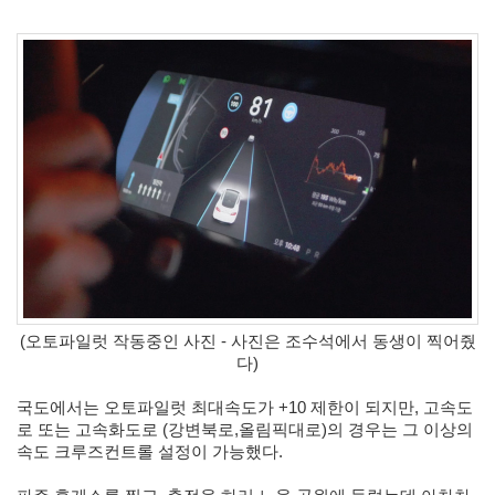
Notices
Find!
Categories
전
체
264
blog
40
재
(오토파일럿 작동중인 사진 - 사진은 조수석에서 동생이 찍어줬
미
다)
25
PSP
국도에서는 오토파일럿 최대속도가 +10 제한이 되지만, 고속도
9
로 또는 고속화도로 (강변북로,올림픽대로)의 경우는 그 이상의 
음
속도 크루즈컨트롤 설정이 가능했다. 
악