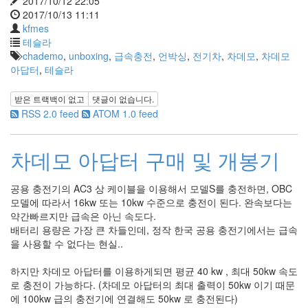
2017/10/12 22:05
2017/10/13 11:11
kfmes
테슬라
chademo
,
unboxing
,
급속충전
,
언박싱
,
전기차
,
차데모
,
차데모
아답터
,
테슬라
받은 트랙백이 없고
댓글이 없습니다.
RSS 2.0 feed
ATOM 1.0 feed
차데모 아답터 구매 및 개봉기
공용 충전기의 AC3 상 케이블을 이용해서 모델S를 충전하면, OBC
모델에 따라서 16kw 또는 10kw 수준으로 충전이 된다. 완속보다는
약간빠르지만 급속은 아닌 속도다.
배터리 용량은 가장 큰 차들인데, 정작 한국 공용 충전기에서는 급속
을 사용할 수 없다는 현실..
하지만 차데모 아답터를 이용하게되면 평균 40 kw , 최대 50kw 속도
로 충전이 가능하다. (차데모 아답터의 최대 출력이 50kw 이기 때문
에 100kw 급의 충전기에 연결해도 50kw 로 충전된다)