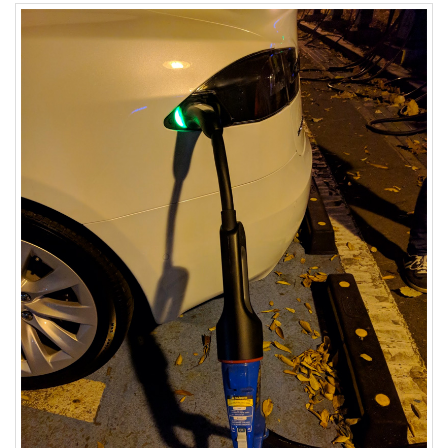
Recent
Posts
전
기
차
충
전
요
금
제
알
뜰...
by
kfmes
테
슬
라
모
델