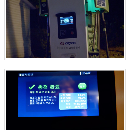
버
터
로
노...
by
kfmes