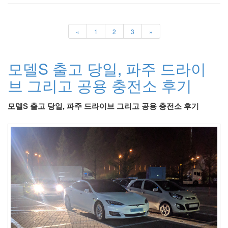
라
Java
«
1
2
3
»
자
테
모델S 출고 당일, 파주 드라이
온
브 그리고 공용 충전소 후기
모
델
모델S 출고 당일, 파주 드라이브 그리고 공용 충전소 후기
s
전
기
차
ubuntu
PSP
Linux
90D
ACECOMBAT