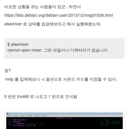
눅
비슷한 상황을 겪는 사람들이 있군.. 하면서
스
OpenSource
https://lists.debian.org/debian-user/2013/12/msg01526.html
Swing
alsamixer 로 상태를 점검해보라고 해서 실행해봤는데,
Release
SWT
$ alsamixer
화
cannot open mixer: 그런 파일이나 디렉터리가 없습니다
이
트
보
드
응?
자
-help 를 입력해보니 -c 옵션으로 사운드 카드를 지정할 수 있다.
바
pspsdk
차
0 번은 Invalid 로 나오고 1 번으로 인식됨
데
모
아
답
터