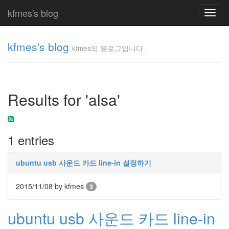
kfmes's blog
Toggl
navig
kfmes's blog
kfmes의 블로그입니다.
kfmes
의 블
로그
Results for 'alsa'
입니
다.
kfmes
1 entries
Tag
Cloud
ubuntu usb 사운드 카드 line-in 설정하기
kfmes
2015/11/08
by kfmes
3
JateON
ubuntu usb 사운드 카드 line-in
테
슬