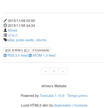
1
코
드
악
보
2015/11/08 03:55
0
2015/11/08 04:24
사
kfmes
진
리눅스
6
alsa
,
pulse-audio
,
ubuntu
테
슬
받은 트랙백이 없고
3
Comments
라
RSS 2.0 feed
ATOM 1.0 feed
23
JaTeOn
40
«
1
»
라
즈
베
kfmes's Website
리
파
Powered by
Textcube 1.10.9 : Tempo primo
이
0
Lucid HTML5 skin by
daybreaker
/
inureyes
리