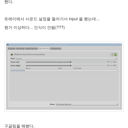
했다.
X
nateon
ghackfair
트레이에서 사운드 설정을 들어가서 input 을 봤는데...
FLIT
뭔가 이상하다... 인식이 안됨(???)
모
델
3
play
movie
Eclipse
네
이
트
온
android
차
데
모
리
구글링을 해봤다.