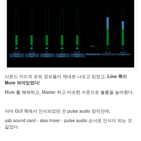
Notices
Find!
Categories
전
체
사운드 카드의 포트 정보들이 제대로 나오고 있었고,
Line 쪽이
264
Mute 되어있었다
!
blog
40
Mute 를 해제하고, Master 하고 비슷한 수준으로 볼륨을 높여줬다.
재
미
25
아마 GUI 쪽에서 인식되었던 건 pulse audio 장치인데,
PSP
usb sound card - alsa mixer - pulse audio 순서로 인식이 되는 것
9
같았다.
음
악