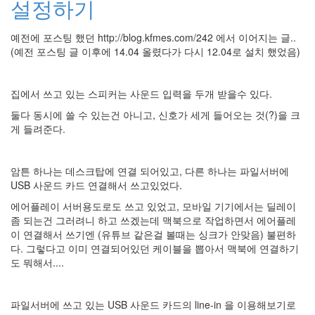
설정하기
라
Java
예전에 포스팅 했던 http://blog.kfmes.com/242 에서 이어지는 글..
(예전 포스팅 글 이후에 14.04 올렸다가 다시 12.04로 설치 했었음)
자
테
집에서 쓰고 있는 스피커는 사운드 입력을 두개 받을수 있다.
온
둘다 동시에 쓸 수 있는건 아니고, 신호가 세게 들어오는 것(?)을 크
모
게 들려준다.
델
s
암튼 하나는 데스크탑에 연결 되어있고, 다른 하나는 파일서버에
전
USB 사운드 카드 연결해서 쓰고있었다.
기
에어플레이 서버용도로도 쓰고 있었고, 모바일 기기에서는 딜레이
차
좀 되는건 그러려니 하고 쓰겠는데 맥북으로 작업하면서 에어플레
이 연결해서 쓰기엔 (유튜브 같은걸 볼때는 싱크가 안맞음) 불편하
ubuntu
다. 그렇다고 이미 연결되어있던 케이블을 뽑아서 맥북에 연결하기
PSP
도 뭐해서....
Linux
90D
파일서버에 쓰고 있는 USB 사운드 카드의 line-in 을 이용해보기로
ACECOMBAT