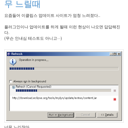
무 느릴때
라
Java
요즘들어 이클립스 업데이트 사이트가 엄청 느려졌다..
자
플러그인이나 업데이트를 하게 될때 이런 현상이 나오면 답답해진
테
다.
(무슨 인내심 테스트도 아니고···)
온
모
델
s
전
기
차
ubuntu
PSP
Linux
90D
ACECOMBAT
너무 느리잖아