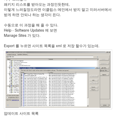
X
패키지 리스트를 받아오는 과정인듯한데,
이렇게 느려질정도라면 이클립스 메인에서 받지 말고 미러서버에서
nateon
받게 하면 안되나 하는 생각이 든다.
ghackfair
FLIT
수동으로 이 과정을 해 줄 수 있다.
Help - Software Updates 에 보면
모
Manage Sites 가 있다.
델
3
Export 를 누르면 사이트 목록을 xml 로 저장 할수가 있는데.
play
movie
Eclipse
네
이
트
온
android
차
데
모
리
업데이트 사이트 목록