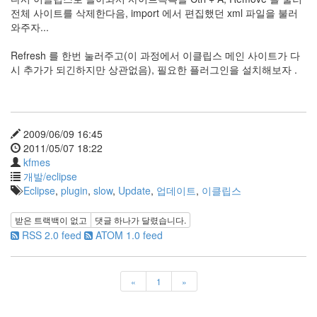
전체 사이트를 삭제한다음, import 에서 편집했던 xml 파일을 불러
Notices
와주자...
Refresh 를 한번 눌러주고(이 과정에서 이클립스 메인 사이트가 다
시 추가가 되긴하지만 상관없음), 필요한 플러그인을 설치해보자 .
Find!
Categories
2009/06/09 16:45
2011/05/07 18:22
전
kfmes
체
개발/eclipse
264
Eclipse
,
plugin
,
slow
,
Update
,
업데이트
,
이클립스
blog
40
재
받은 트랙백이 없고
댓글
하나
가 달렸습니다.
미
RSS 2.0 feed
ATOM 1.0 feed
25
PSP
9
«
1
»
음
악