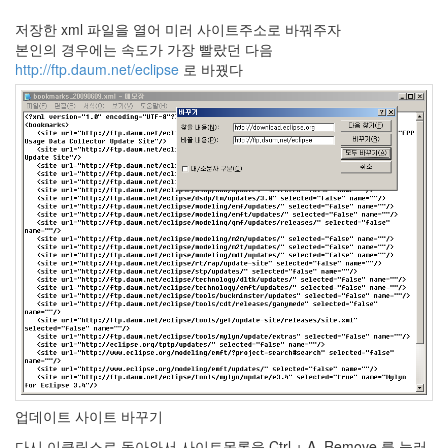
눅
스
저장한 xml 파일을 열어 미러 사이트주소로 바꿔주자
본인의 경우에는 속도가 가장 빨랐던 다음
OpenSource
http://ftp.daum.net/eclipse
로 바꿨다
Swing
Release
SWT
화
이
트
보
드
자
바
pspsdk
차
데
모
아
답
업데이트 사이트 바꾸기
터
다시 이클립스로 돌아와서 사이트목록을 Ctrl + A, Remove 를 눌러