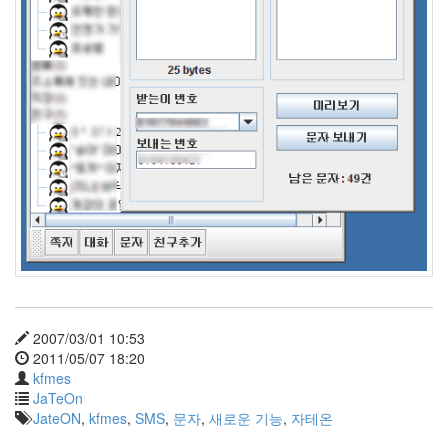
X
nateon
ghackfair
FLIT
모
델
3
play
movie
Eclipse
네
이
트
온
2007/03/01 10:53
android
2011/05/07 18:20
차
kfmes
데
JaTeOn
모
JateON
,
kfmes
,
SMS
,
문자
,
새로운 기능
,
자테온
리