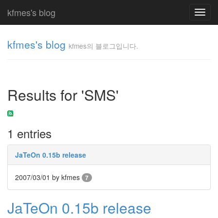
kfmes's blog
Toggl
navig
kfmes's blog
kfmes의 블로그입니다.
kfmes
의 블
로그
Results for 'SMS'
입니
다.
kfmes
1 entries
Tag
Cloud
JaTeOn 0.15b release
kfmes
2007/03/01
by kfmes
7
JateON
JaTeOn 0.15b release
테
슬