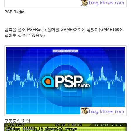
X
nateon
PSP Radio!
ghackfair
FLIT
압축을 풀어 PSPRadio 폴더를 GAME3XX 에 넣었다(GAME150에
모
넣어도 상관은 없을듯)
델
3
play
movie
Eclipse
네
이
트
온
android
차
데
모
구동중인 화면
리