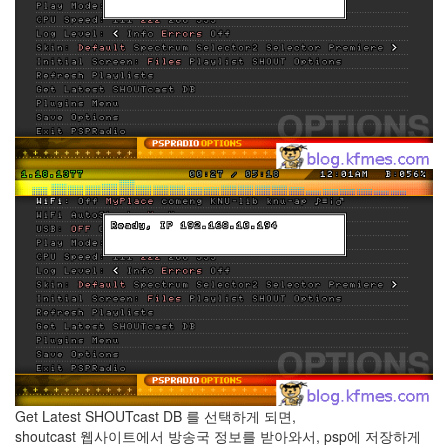
eclipse
1
psp
4
삽
질
5
기
타
0
메
모
13
행
사
1
경
영
3
지
름
Get Latest SHOUTcast DB 를 선택하게 되면,
3
shoutcast 웹사이트에서 방송국 정보를 받아와서, psp에 저장하게