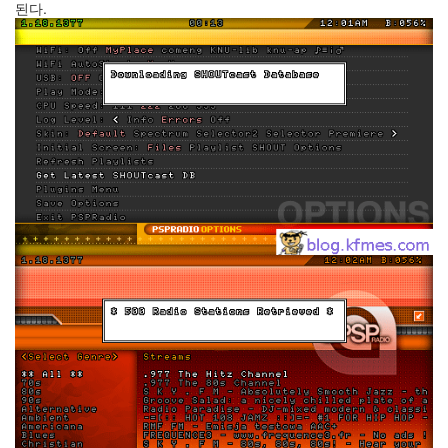
된다.
Recent
Posts
전
기
차
충
전
요
금
제
알
뜰...
by
kfmes
테
슬
라
모
델