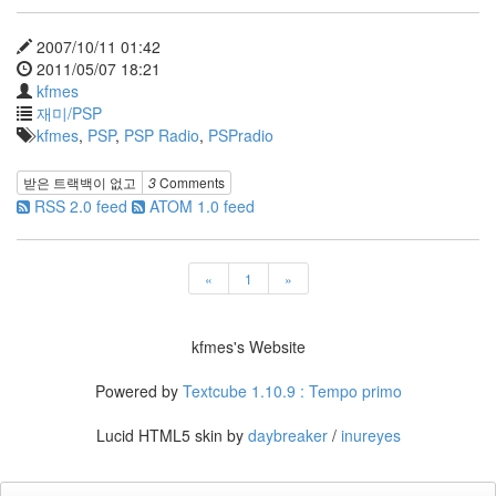
2007/10/11 01:42
2011/05/07 18:21
kfmes
재미/PSP
kfmes
,
PSP
,
PSP Radio
,
PSPradio
받은 트랙백이 없고
3
Comments
RSS 2.0 feed
ATOM 1.0 feed
«
1
»
kfmes's Website
Powered by
Textcube 1.10.9 : Tempo primo
Lucid HTML5 skin by
daybreaker
/
inureyes