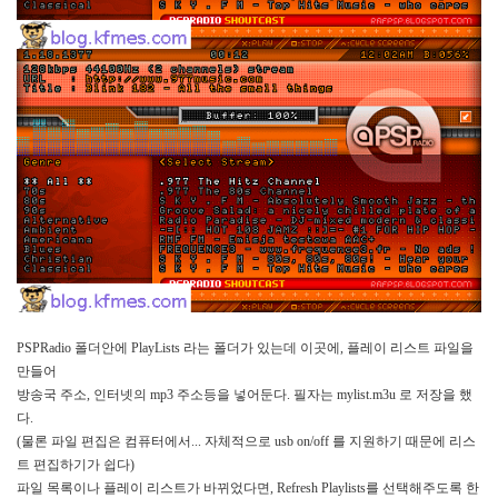
S
-
제
주
도
11...
by
kfmes
테
슬
라
모
델
S
PSPRadio
폴더안에
PlayLists
라는 폴더가 있는데 이곳에
,
플레이 리스트 파일을
-
만들어
한
방송국 주소
,
인터넷의
mp3
주소등을 넣어둔다
.
필자는
mylist.m3u
로 저장을 했
번
다
.
충
(
물론 파일 편집은 컴퓨터에서
...
자체적으로
usb on/off
를 지원하기 때문에 리스
전...
트 편집하기가 쉽다
)
파일 목록이나 플레이 리스트가 바뀌었다면
, Refresh Playlists
를 선택해주도록 한