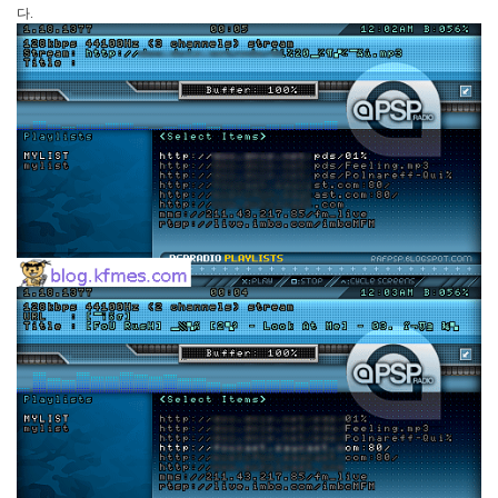
by
다
.
kfmes
테
슬
라
모
델
S
캠
퍼
모
드
by
kfmes
차
량
용
220v
인