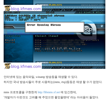
버
터
로
노...
by
kfmes
인터넷에 있는 음악파일
, winamp
방송등을 재생할 수 있다
.
하지만
국내 방송사들이 주로 사용하는
(mms, rtsp)
등등은 재생 할 수가 없었다
.
mms
프로토콜을 구현한게
http://libmms.sf.net
에
있긴한데
,
'
개발자가 이런것도 고려를 해 주었으면
좋았을텐데
'
라는 아쉬움이 들었다
.