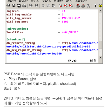
1
코
드
악
보
0
사
진
6
테
슬
라
23
JaTeOn
40
라
PSP Radio 의 조작키는 실행화면에도 나오지만,
즈
× - Play / Pause, 선택
베
△ - 화면 바꾸기(메모리스틱, playlist, shoutcast)
리
Start - 옵션
파
이
인터넷 라디오 방송을 들을려면, 무선랜에 접속을 해야하는데 옵션
0
에 들어가면 접속할수가 있다.
리