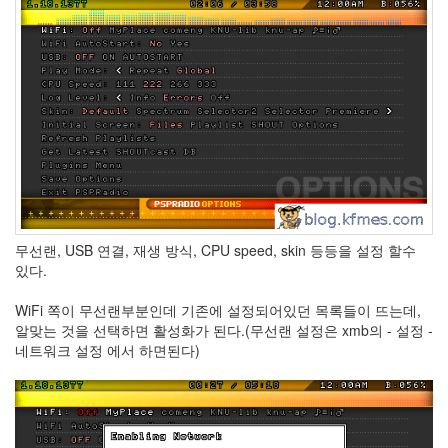
눅
스
40
개
발
72
Android
6
윈
도
우
5
무선랜, USB 연결, 재생 방식, CPU speed, skin 등등을 설정 할수
Java
있다.
28
C,C++
WiFi 쪽이 무선랜부분인데 기존에 설정되어있던 목록들이 뜨는데,
6
알맞는 것을 선택하면 활성화가 된다.(무선랜 설정은 xmb의 - 설정 -
Assembly
네트워크 설정 에서 하면된다)
1
PHP
0
HTML,JS
3