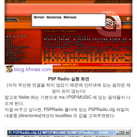
Notices
Find!
Categories
전
체
264
PSP Radio 실행 화면
blog
(아직 무선랜 연결을 하지 않았기 때문에 인터넷에 있는 음악은 재
40
생이 되지 않는다)
재
참고로 filelist 에는 기본으로 ms://PSP/MUSIC 에 있는 음악들이 나
미
오게 된다.
25
이걸 바꾸고 싶다면, PSPRadio 폴더에 있는 PSPRadio.cfg 파일의
PSP
내용중 [directories]섹션의 localfiles 의 값을 고쳐주면된다.
9
음
악