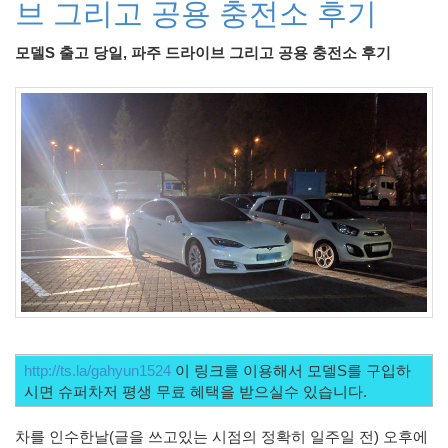
브 그리고 공용 충전소 후기
라
Java
모델S 출고 당일, 파주 드라이브 그리고 공용 충전소 후기
자
테
온
모
델
s
전
기
차
ubuntu
PSP
http://ts.la/gahyun1524
 이 링크를 이용해서 모델S를 구입하
Linux
시면 슈퍼차저 평생 무료 혜택을 받으실수 있습니다. 
90D
차를 인수한날(글을 쓰고있는 시점의 정확히 일주일 전) 오후에 
ACECOMBAT