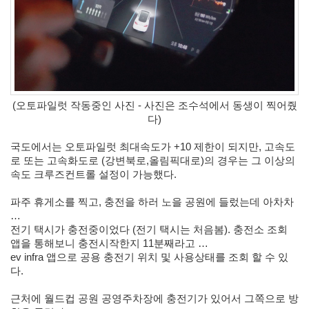
Notices
Find!
(오토파일럿 작동중인 사진 - 사진은 조수석에서 동생이 찍어줬
다)
Categories
전
국도에서는 오토파일럿 최대속도가 +10 제한이 되지만, 고속도
체
로 또는 고속화도로 (강변북로,올림픽대로)의 경우는 그 이상의 
264
속도 크루즈컨트롤 설정이 가능했다. 
blog
40
파주 휴게소를 찍고, 충전을 하러 노을 공원에 들렀는데 아차차 
재
… 
미
전기 택시가 충전중이었다 (전기 택시는 처음봄). 충전소 조회 
25
앱을 통해보니 충전시작한지 11분째라고 … 
PSP
ev infra 앱으로 공용 충전기 위치 및 사용상태를 조회 할 수 있
9
다.
음
악
근처에 월드컵 공원 공영주차장에 충전기가 있어서 그쪽으로 방