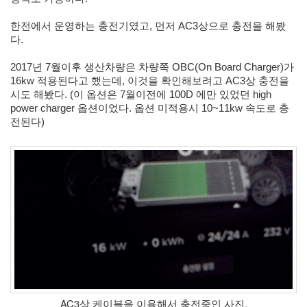
눅
스
한전에서 운영하는 충전기였고, 
먼저 AC3상으로 충전을 해봤
40
다.
개
발
2017년 7월이후 생산차량은 차량쪽 OBC(On Board Charger)가 
72
16kw 적용된다고 했는데, 이것을 확인해보려고 AC3상 충전을 
Android
시도 해봤다. (이 옵션은 7월이전에 100D 에만 있었던 high 
6
power charger 옵션이었다. 옵션 미적용시 10~11kw 속도로 충
윈
전된다)
도
우
5
Java
28
C,C++
6
Assembly
1
PHP
0
HTML,JS
3
AC3상 케이블을 이용해서 충전중인 사진.