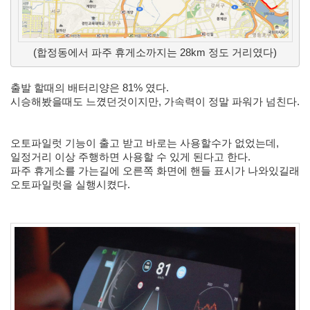
눅
스
OpenSource
Swing
(합정동에서 파주 휴게소까지는 28km 정도 거리였다)
Release
SWT
출발 할때의 배터리양은 81% 였다.
시승해봤을때도 느꼈던것이지만, 가속력이 정말 파워가 넘친다. 
화
이
트
오토파일럿 기능이 출고 받고 바로는 사용할수가 없었는데, 
보
일정거리 이상 주행하면 사용할 수 있게 된다고 한다. 
드
파주 휴게소를 가는길에 오른쪽 화면에 핸들 표시가 나와있길래 
자
오토파일럿을 실행시켰다.
바
pspsdk
차
데
모
아
답
터