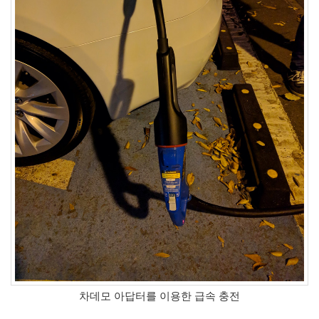
Recent
Posts
전
기
차
충
전
요
금
제
알
뜰...
by
kfmes
테
슬
라
차데모 아답터를 이용한 급속 충전
모
델