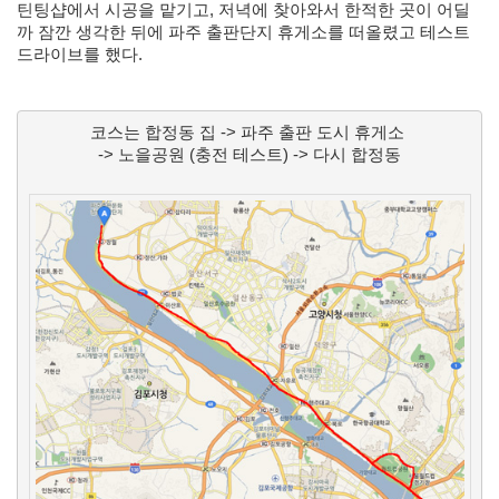
틴팅샵에서 시공을 맡기고, 
저녁에 찾아와서 한적한 곳이 어딜
X
까 잠깐 생각한 뒤에 파주 출판단지 휴게소를 떠올렸고 테스트 
nateon
드라이브를 했다. 
ghackfair
FLIT
모
코스는 합정동 집 -> 파주 출판 도시 휴게소 
델
->
 노을공원 (충전 테스트) 
->
 다시 합정동
3
play
movie
Eclipse
네
이
트
온
android
차
데
모
리