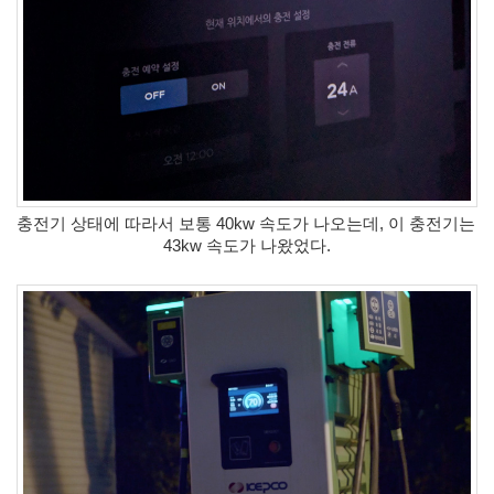
by
kfmes
테
슬
라
모
델
S
캠
충전기 상태에 따라서 보통 40kw 속도가 나오는데, 이 충전기는 
퍼
43kw 속도가 나왔었다.
모
드
by
kfmes
차
량
용
220v
인