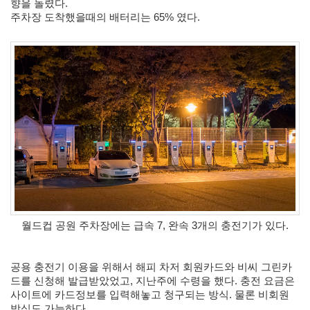
1
향을 돌렸다.
코
주차장 도착했을때의 배터리는 65% 였다.
드
악
보
0
사
진
6
테
슬
라
23
JaTeOn
40
라
즈
월드컵 공원 주차장에는 급속 7, 완속 3개의 충전기가 있다.
베
리
파
공용 충전기 이용을 위해서 해피 차저 회원카드와 비씨 그린카
이
드를 신청해 발급받았었고, 지난주에 수령을 했다. 충전 요금은 
0
사이트에 카드정보를 입력해놓고 청구되는 방식. 물론 비회원 
리
방식도 가능하다.