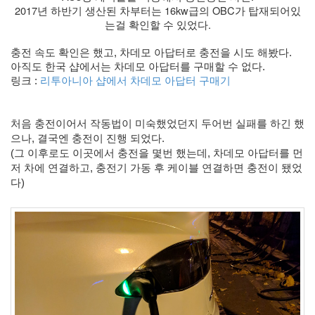
eclipse
2017년 하반기 생산된 차부터는 16kw급의 OBC가 탑재되어있
1
는걸 확인할 수 있었다.
psp
4
충전 속도 확인은 했고, 차데모 아답터로 충전을 시도 해봤다.
삽
아직도 한국 샵에서는 차데모 아답터를 구매할 수 없다. 
질
링크 : 
리투아니아 샵에서 차데모 아답터 구매기
5
기
타
처음 충전이어서 작동법이 미숙했었던지 두어번 실패를 하긴 했
0
으나, 결국엔 충전이 진행 되었다.
메
(그 이후로도 이곳에서 충전을 몇번 했는데, 차데모 아답터를 먼
모
저 차에 연결하고, 충전기 가동 후 케이블 연결하면 충전이 됐었
13
다)
행
사
1
경
영
3
지
름
3