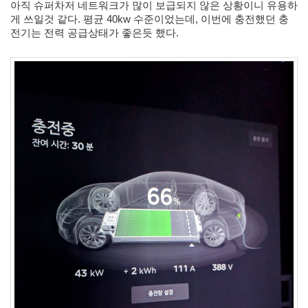
아직 슈퍼차저 네트워크가 많이 보급되지 않은 상황이니 유용하
S
게 쓰일것 같다. 
평균 40kw 수준이었는데, 이번에 충전했던 충
-
전기는 전력 공급상태가 좋은듯 했다. 
제
주
도
11...
by
kfmes
테
슬
라
모
델
S
-
한
번
충
전...