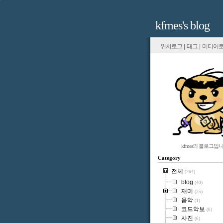
kfmes's blog
위치로그
|
태그
|
미디어
kfmes의 블로그입니
Category
전체
(264)
blog
(40)
재미
(25)
음악
(1)
코드악보
(0)
사진
(6)