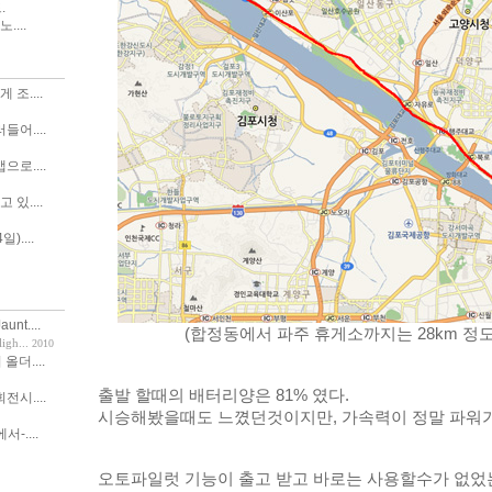
.
....
조....
어....
로....
있....
)....
nt....
(합정동에서 파주 휴게소까지는 28km 정
h...
2010
 올더....
출발 할때의 배터리양은 81% 였다.
시....
시승해봤을때도 느꼈던것이지만, 가속력이 정말 파워가
서-....
오토파일럿 기능이 출고 받고 바로는 사용할수가 없었는