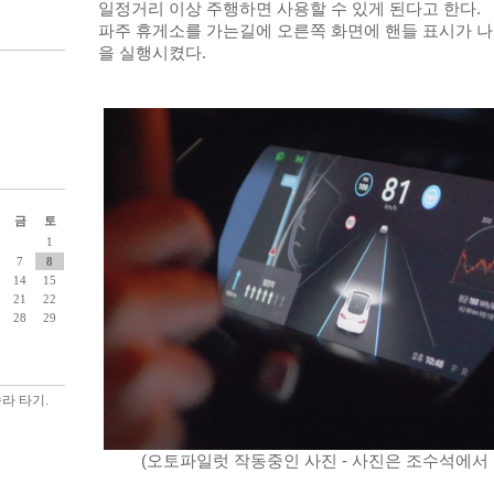
일정거리 이상 주행하면 사용할 수 있게 된다고 한다. 
파주 휴게소를 가는길에 오른쪽 화면에 핸들 표시가 
을 실행시켰다.
금
토
1
7
8
14
15
21
22
28
29
라 타기.
(오토파일럿 작동중인 사진 - 사진은 조수석에서