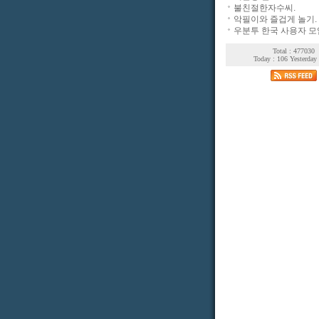
불친절한자수씨.
악필이와 즐겁게 놀기.
우분투 한국 사용자 모
Total : 477030
Today : 106 Yesterday 