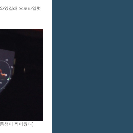
나와있길래 오토파일럿
 동생이 찍어줬다)