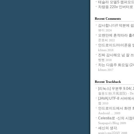
테슬라 모델S 캠퍼모드
차량용 220v 인버터로 노
Recent Comments
감사합니다!! 덕분에 쉽게 
뷰이
2024
오랜만에 흔적따라 흘러들
준호씨
2022
안드로이드/아이폰용 앱으
kfmes
2018
진짜 감사해요 넘 잘 쓰고 
삥뻥
2018
차는 다음주 화요일 (24일
kfmes
2017
Recent Trackback
[리눅스] 우분투 9.04( Jau
월풍도원(月風道院) - Delig
[JAVA] UTF-8 서버에서
웹
2010
안드로이드에서 화면 회전
Android ...
2009
Celestia로 -신의 시점에
Suapapa's Blog
2009
세신의 생각.
sesin's me2DAY
2008