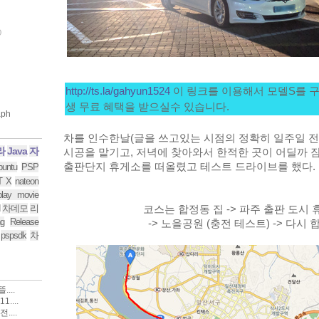
)
http://ts.la/gahyun1524
 이 링크를 이용해서 모델S를 
생 무료 혜택을 받으실수 있습니다. 
차를 인수한날(글을 쓰고있는 시점의 정확히 일주일 전
라
Java
자
시공을 맡기고, 
저녁에 찾아와서 한적한 곳이 어딜까 잠
출판단지 휴게소를 떠올렸고 테스트 드라이브를 했다. 
buntu
PSP
T X
nateon
play movie
차데모
리
코스는 합정동 집 -> 파주 출판 도시 
g
Release
->
 노을공원 (충전 테스트) 
->
 다시 
pspsdk
차
...
....
....