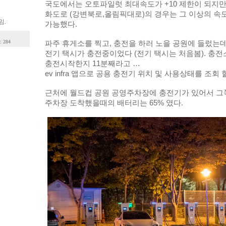
국도에서는 오토파일럿 최대속도가 +10 제한이 되지만
화도로 (강변북로,올림픽대로)의 경우는 그 이상의 속
임.
가능했다. 
: 284
파주 휴게소를 찍고, 충전을 하러 노을 공원에 들렀는데
전기 택시가 충전중이었다 (전기 택시는 처음봄). 충전
충전시작한지 11분째라고 … 
ev infra 앱으로 공용 충전기 위치 및 사용상태를 조회 
근처에 월드컵 공원 공영주차장에 충전기가 있어서 그
주차장 도착했을때의 배터리는 65% 였다.