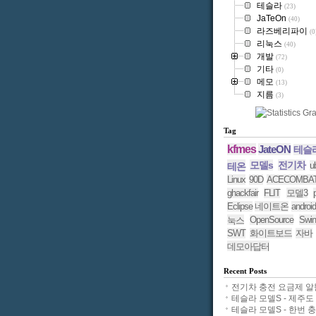
테슬라
(23)
JaTeOn
(40)
라즈베리파이
(0
리눅스
(40)
개발
(72)
기타
(0)
메모
(13)
지름
(3)
Tag
kfmes
JateON
테슬
모델s
전기차
u
테온
Linux
90D
ACECOMBA
ghackfair
FLIT
모델3
Eclipse
네이트온
android
OpenSource
Swin
눅스
SWT
화이트보드
자바
데모아답터
Recent Posts
전기차 충전 요금제 알뜰.
테슬라 모델S - 제주도 11
테슬라 모델S - 한번 충전