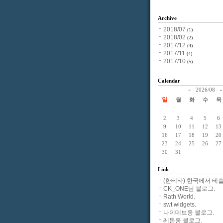
Archive
2018/07
(1)
2018/02
(2)
2017/12
(4)
2017/11
(4)
2017/10
(5)
Calendar
«
2026/08
»
일
월
화
수
목
2
3
4
5
6
9
10
11
12
13
16
17
18
19
20
23
24
25
26
27
30
31
Link
(한테타) 한국에서 테슬
CK_ONE님 블로그.
Rath World.
swt widgets.
나이데브옹 블로그.
레몬옹 블로그.