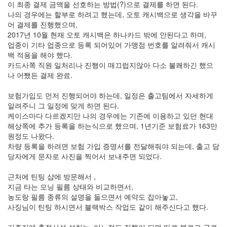
이 최종 결제 금액을 선호하는 방법(?)으로 결제를 하면 된다.
라
나의 경우에는 할부로 하려고 했는데, 오토 캐시백으로 생각을 바꾸
어 결제를 진행했으며,
Java
2017년 10월 현재 오토 캐시백은 하나카드 밖에 안된다고 하며,
자
업종이 기타 업종으로 등록 되어있어 가맹점 번호를 알려줘서 캐시
백 적용을 해야 했다.
테
카드사쪽 직원 일처리나 진행이 매끄럽지않아 다소 불쾌하긴 했으
온
나 어쨌든 결제 완료.
모
보험가입도 먼저 진행되어야 하는데, 일정은 출고팀에서 자세하게
델
알려주니 그 일정에 맞게 하면 된다.
s
케이스마다 다르겠지만 나의 경우에는 기존에 이용하고 있던 현대
해상쪽에 추가 등록을 하는식으로 했으며, 1년기준 보험료가 163만
전
원정도 나왔다.
기
차량 등록을 하려면 보험 가입 증명서를 전달해줘야 되는데, 출고 담
차
당자에게 문자로 사진을 찍어서 보내주면 되었다.
ubuntu
근처에 틴팅 샵에 방문해서 ,
PSP
지금 타는 모닝 필름 상태와 비교하면서,
농도랑 필름 종류의 설명을 들으면서 예약도 잡아놓고,
Linux
사징님이 틴팅 하시면서 블랙박스 작업도 같이 해주신다고 했다.
90D
ACECOMBAT