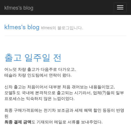
kfmes's blog
Toggl
navig
kfmes's blog
kfmes의 블로그입니다.
kfmes
의 블
로그
출고 일주일 전
입니
다.
kfmes
어느덧 차량 출고가 다음주로 다가오고,
테슬라 차량 인도팀에서 연락이 왔다.
Tag
신차 출고는 처음이어서 대부분 처음 겪어보는 내용들이었고,
Cloud
모델S 도 국내에 본격적으로 출고되는 시기라서, 업체(?)들의 일부
프로세스는 익숙하지 않은 느낌이었다.
kfmes
최종 구매가격표에는 전기차 보조금과 세제 혜택 할인 등등이 반영
JateON
된
최종 결제 금액
도 기재되어 메일로 서류를 보내주었다.
테
슬