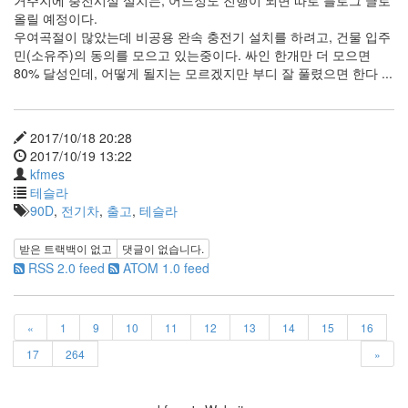
거주지에 충전시설 설치는, 어느정도 진행이 되면 따로 블로그 글로
X
올릴 예정이다.
nateon
우여곡절이 많았는데 비공용 완속 충전기 설치를 하려고, 건물 입주
민(소유주)의 동의를 모으고 있는중이다. 싸인 한개만 더 모으면
ghackfair
80% 달성인데, 어떻게 될지는 모르겠지만 부디 잘 풀렸으면 한다 ...
FLIT
모
델
2017/10/18 20:28
3
2017/10/19 13:22
play
kfmes
movie
테슬라
Eclipse
90D
,
전기차
,
출고
,
테슬라
네
이
받은 트랙백이 없고
댓글이 없습니다.
트
RSS 2.0 feed
ATOM 1.0 feed
온
android
«
1
9
10
11
12
13
14
15
16
차
데
17
264
»
모
리