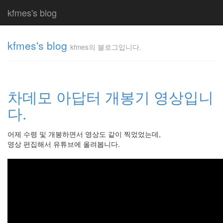
kfmes's blog
kfmes's blog
kfmes의 블로그입니다.
kfmes
의 블
로그
차데모 아답터 개봉기 영상입니
입니
다.
다.
kfmes
어제 수령 및 개봉하면서 영상도 같이 찍었었는데,
영상 편집해서 유튜브에 올려봅니다.
Tag
Cloud
kfmes
JateON
테
슬