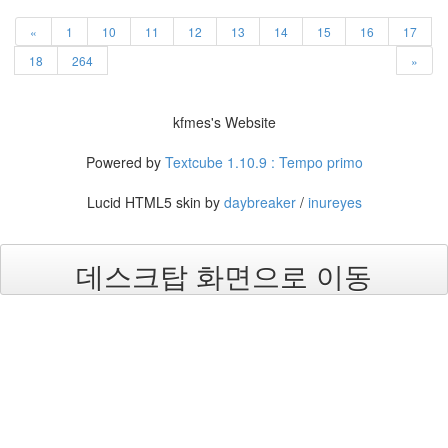
X
«
1
10
11
12
13
14
15
16
17
nateon
18
264
»
ghackfair
FLIT
모
kfmes's Website
델
3
Powered by
Textcube 1.10.9 : Tempo primo
play
movie
Lucid HTML5 skin by
daybreaker
/
inureyes
Eclipse
네
데스크탑 화면으로 이동
이
트
온
android
차
데
모
리