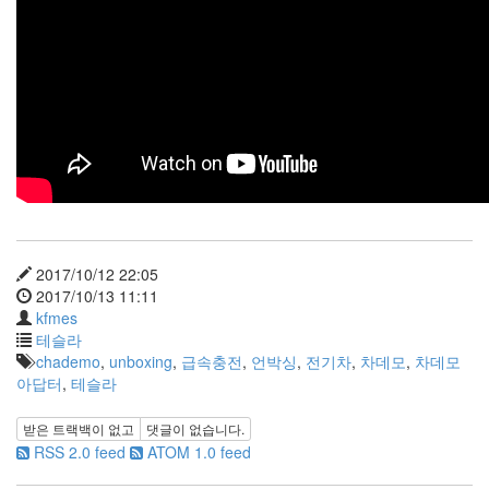
라
Java
자
테
온
모
델
s
2017/10/12 22:05
전
2017/10/13 11:11
기
kfmes
차
테슬라
chademo
,
unboxing
,
급속충전
,
언박싱
,
전기차
,
차데모
,
차데모
ubuntu
아답터
,
테슬라
PSP
Linux
받은 트랙백이 없고
댓글이 없습니다.
90D
RSS 2.0 feed
ATOM 1.0 feed
ACECOMBAT