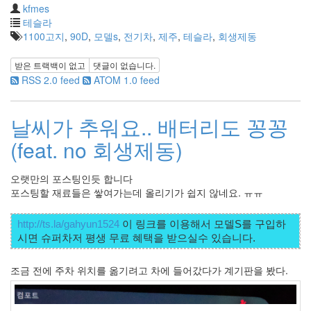
눅
kfmes
스
테슬라
OpenSource
1100고지
,
90D
,
모델s
,
전기차
,
제주
,
테슬라
,
회생제동
Swing
받은 트랙백이 없고
댓글이 없습니다.
Release
RSS 2.0 feed
ATOM 1.0 feed
SWT
화
날씨가 추워요.. 배터리도 꽁꽁
이
트
(feat. no 회생제동)
보
드
오랫만의 포스팅인듯 합니다
자
포스팅할 재료들은 쌓여가는데 올리기가 쉽지 않네요. ㅠㅠ
바
pspsdk
http://ts.la/gahyun1524
 이 링크를 이용해서 모델S를 구입하
차
데
모
조금 전에 주차 위치를 옮기려고 차에 들어갔다가 계기판을 봤다.
아
답
터