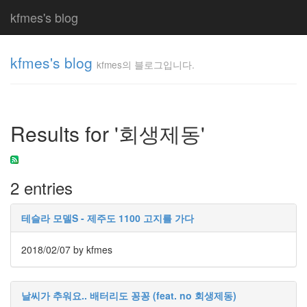
kfmes's blog
kfmes's blog
kfmes의 블로그입니다.
kfmes
의 블
로그
Results for '회생제동'
입니
다.
kfmes
2 entries
Tag
Cloud
테슬라 모델S - 제주도 1100 고지를 가다
kfmes
2018/02/07
by kfmes
JateON
테
날씨가 추워요.. 배터리도 꽁꽁 (feat. no 회생제동)
슬