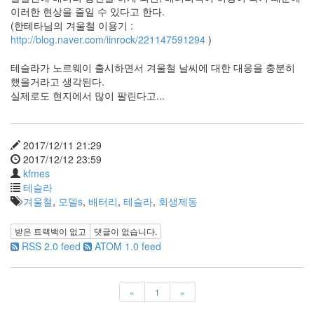
눅
이러한 현상을 줄일 수 있다고 한다.
스
(한테타님의 겨울철 이용기 :
40
http://blog.naver.com/iinrock/221147591294
)
개
발
테슬라가 노르웨이 출시하면서 겨울철 날씨에 대한 대응을 충분히
72
했을거라고 생각된다.
Android
실제로도 현지에서 많이 팔린다고...
6
윈
도
2017/12/11 21:29
우
2017/12/12 23:59
5
kfmes
Java
테슬라
28
겨울철
,
모델s
,
배터리
,
테슬라
,
회생제동
C,C++
6
받은 트랙백이 없고
댓글이 없습니다.
Assembly
RSS 2.0 feed
ATOM 1.0 feed
1
PHP
0
HTML,JS
«
1
»
3