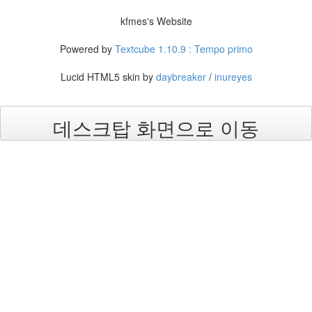
eclipse
1
kfmes's Website
psp
4
Powered by
Textcube 1.10.9 : Tempo primo
삽
질
Lucid HTML5 skin by
daybreaker
/
inureyes
5
기
타
데스크탑 화면으로 이동
0
메
모
13
행
사
1
경
영
3
지
름
3