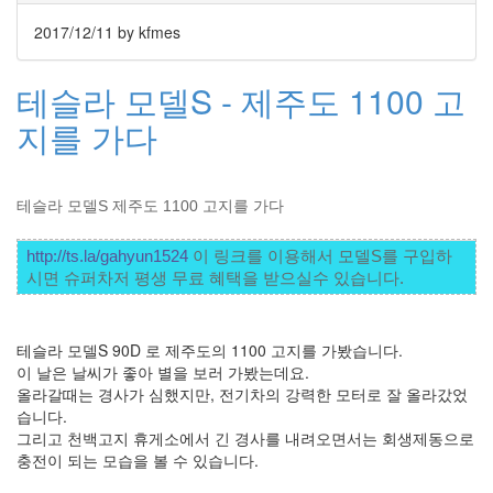
라
2017/12/11
by kfmes
Java
테슬라 모델S - 제주도 1100 고
자
테
지를 가다
온
모
테슬라 모델S 제주도 1100 고지를 가다
델
s
http://ts.la/gahyun1524
 이 링크를 이용해서 모델S를 구입하
전
시면 슈퍼차저 평생 무료 혜택을 받으실수 있습니다. 
기
차
테슬라 모델S 90D 로 제주도의 1100 고지를 가봤습니다.
ubuntu
이 날은 날씨가 좋아 별을 보러 가봤는데요.
올라갈때는 경사가 심했지만, 전기차의 강력한 모터로 잘 올라갔었
PSP
습니다.
Linux
그리고 천백고지 휴게소에서 긴 경사를 내려오면서는 회생제동으로
90D
충전이 되는 모습을 볼 수 있습니다.
ACECOMBAT