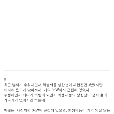
Notices
Find!
Categories
전
체
264
blog
40
재
!!
미
최근 날씨가 추워지면서 회생제동 상한선이 제한된건 봤었지만,
25
배터리 온도가 낮아져서, 거의 0kW까지 근접해 있었다.
PSP
주행하면서 배터리 히팅이 되면서 회생제동의 상한선이 점차 올라
9
가다가가 없어지긴 하는데...
음
악
어쨌든, 사진처럼 0kW에 근접해 있으면, 회생제동이 거의 되질 않는