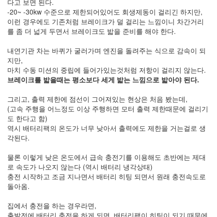
1
다고 보면 된다.
코
-20~ -30kw 수준으로 제한되어있어도 회생제동이 걸리긴 하지만,
드
이런 경우에도 기존처럼 브레이크가 덜 걸리는 느낌이니 차간거리
악
를 좀 더 넓게 두면서 브레이크도 밟을 준비를 해야 한다.
보
0
내연기관 차는 바퀴가 굴러가며 엔진을 돌려주는 식으로 감속이 되
사
지만,
진
마치 수동 미션의 중립에 들어가있는것처럼 저항이 걸리지 않는다.
6
브레이크를 밟을때는 평소보다 세게 밟는 느낌으로 밟아야 된다.
테
슬
그리고, 출력 제한에 점선이 그어져있는 현상은 처음 봤는데,
라
(고속 주행을 어느정도 이상 주행하면 모터 출력 제한때문에 걸리기
23
도 한다고 함)
JaTeOn
역시 배터리팩의 온도가 너무 낮아서 출력에도 제한을 거는걸로 생
40
각된다.
라
즈
물론 이렇게 낮은 온도에서 급속 충전기를 이용해도 초반에는 제대
베
로 속도가 나오지 않는다 (역시 배터리 냉각상태)
리
충전 시작하고 조금 지나면서 배터리 히팅 되면서 원래 충전속도로
파
돌아옴.
이
0
집에서 충전을 하는 경우라면,
리
출발전에 배터리 충전을 하게 되면, 배터리팩이 히팅이 되기 때문에