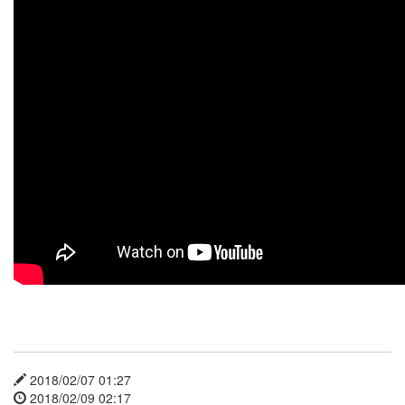
X
nateon
ghackfair
FLIT
모
델
3
play
movie
Eclipse
네
이
트
온
android
차
데
모
2018/02/07 01:27
리
2018/02/09 02:17